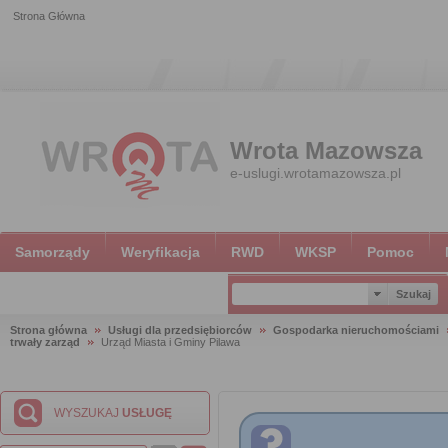
Strona Główna
Wrota Mazowsza
e-uslugi.wrotamazowsza.pl
Samorządy
Weryfikacja
RWD
WKSP
Pomoc
Strona główna
Usługi dla przedsiębiorców
Gospodarka nieruchomościami
trwały zarząd
Urząd Miasta i Gminy Pilawa
WYSZUKAJ
USŁUGĘ