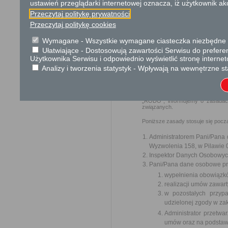
ustawień przeglądarki internetowej oznacza, iż użytkownik ak
Podstawa prawna
Przeczytaj politykę prywatności
Ustawa z dnia 14 czer
Przeczytaj politykę cookies
Ustawa z dnia 21 sierp
Wymagane - Wszystkie wymagane ciasteczka niezbędne do
Ułatwiające - Dostosowują zawartości Serwisu do preferen
Ochrona danych osobowych
Użytkownika Serwisu i odpowiednio wyświetlić stronę interne
Analizy i tworzenia statystyk - Wpływają na wewnętrzne st
Klauzula informacyjna o przetwar
W związku z realizacją wymogów 
ochrony osób fizycznych w zwią
uchylenia dyrektywy 95/46/WE (o
„RODO”, informujemy o zasadac
związanych.
Poniższe zasady stosuje się poc
Administratorem Pani/Pana d
Wyzwolenia 158, w Pilawie 0
Inspektor Danych Osobowyc
Pani/Pana dane osobowe prz
wypełnienia obowiązk
realizacji umów zawart
w pozostałych przyp
udzielonej zgody w zak
Administrator przetw
umów oraz na podstawi