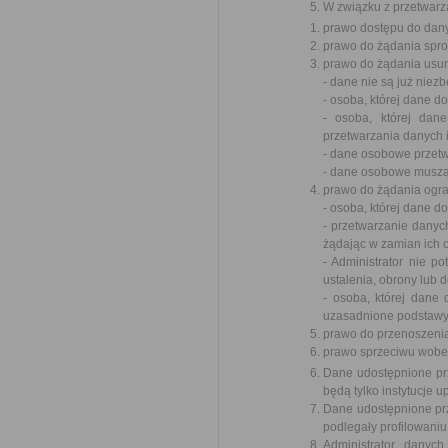
W związku z przetwarz
prawo dostępu do dany
prawo do żądania spr
prawo do żądania usun
- dane nie są już niez
- osoba, której dane 
- osoba, której dan
przetwarzania danych 
- dane osobowe przet
- dane osobowe muszą 
prawo do żądania ogra
- osoba, której dane 
- przetwarzanie danyc
żądając w zamian ich 
- Administrator nie p
ustalenia, obrony lub 
- osoba, której dane
uzasadnione podstawy 
prawo do przenoszeni
prawo sprzeciwu wobe
Dane udostępnione pr
będą tylko instytucje
Dane udostępnione pr
podlegały profilowaniu
Administrator danyc