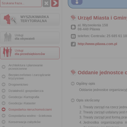
WYSZUKIWARKA
Urząd Miasta i Gmin
TERYTORIALNA
al. Wyzwolenia 158
08-440 Pilawa
Usługi
telefon: Centrala: 25 685 61 10
dla obywateli
http://www.pilawa.com.pl
Usługi
dla przedsiębiorców
Architektura i planowanie
przestrzenne
Oddanie jednostce o
Bezpieczeństwo i zarządzanie
kryzysowe
Ogólny opis
Drogownictwo
Oddanie jednostce organizacyj
Działalność gospodarcza
Geodezja i Kartografia
Opis skrócony
Geodezja i Kataster
Trwały zarząd na rzecz jedn
Gospodarka nieruchomościami
Trwały zarząd ustalany jest
Gospodarka wodno - ściekowa
Trwały zarząd jest formą pr
Konserwacja zabytków
Jednostka organizacyjna 