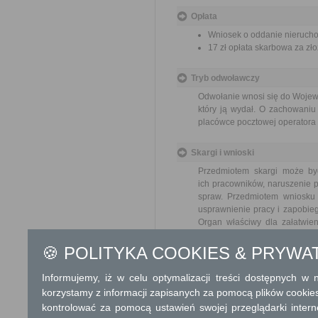
Opłata
Wniosek o oddanie nieruchom
17 zł opłata skarbowa za z
Tryb odwoławczy
Odwołanie wnosi się do Wojewo
który ją wydał. O zachowaniu
placówce pocztowej operatora 
Skargi i wnioski
Przedmiotem skargi może by
ich pracowników, naruszenie p
spraw. Przedmiotem wniosku 
usprawnienie pracy i zapobieg
Organ właściwy dla załatwien
miesiąca.
🍪 POLITYKA COOKIES & PRYWA
Informacje dodatkowe
Informujemy, iż w celu optymalizacji treści dostępnych w
Państwowym jednostkom organ
korzystamy z informacji zapisanych za pomocą plików cookie
Państwa lub pozostające w uż
kontrolować za pomocą ustawień swojej przeglądarki inter