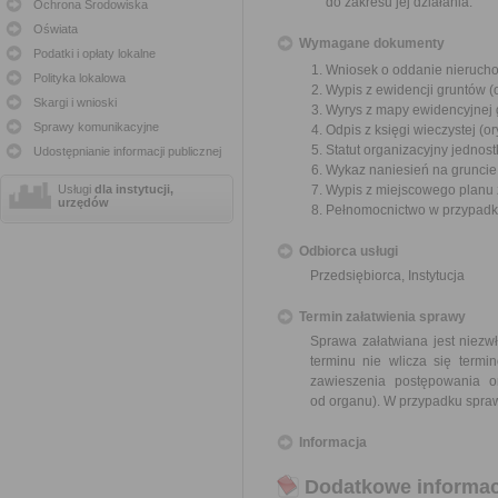
do zakresu jej działania.
Ochrona Środowiska
Oświata
Wymagane dokumenty
Podatki i opłaty lokalne
Wniosek o oddanie nieruchom
Polityka lokalowa
Wypis z ewidencji gruntów (o
Skargi i wnioski
Wyrys z mapy ewidencyjnej g
Sprawy komunikacyjne
Odpis z księgi wieczystej (or
Statut organizacyjny jednost
Udostępnianie informacji publicznej
Wykaz naniesień na gruncie 
Usługi
dla instytucji,
Wypis z miejscowego planu 
urzędów
Pełnomocnictwo w przypadku
Odbiorca usługi
Przedsiębiorca, Instytucja
Termin załatwienia sprawy
Sprawa załatwiana jest niezw
terminu nie wlicza się term
zawieszenia postępowania 
od organu). W przypadku spraw
Informacja
Dodatkowe informac