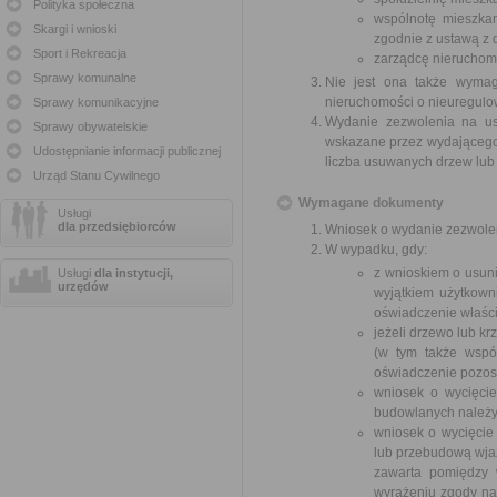
Polityka społeczna
wspólnotę mieszkan
Skargi i wnioski
zgodnie z ustawą z d
Sport i Rekreacja
zarządcę nieruchom
Sprawy komunalne
Nie jest ona także wymag
nieruchomości o nieuregul
Sprawy komunikacyjne
Wydanie zezwolenia na us
Sprawy obywatelskie
wskazane przez wydającego z
Udostępnianie informacji publicznej
liczba usuwanych drzew lub
Urząd Stanu Cywilnego
Wymagane dokumenty
Usługi
dla przedsiębiorców
Wniosek o wydanie zezwole
W wypadku, gdy:
z wnioskiem o usuni
Usługi
dla instytucji,
urzędów
wyjątkiem użytkown
oświadczenie właści
jeżeli drzewo lub k
(w tym także wspó
oświadczenie pozost
wniosek o wycięci
budowlanych należy
wniosek o wycięcie
lub przebudową wja
zawarta pomiędzy w
wyrażeniu zgody na 