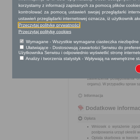
środowisko, oraz p
korzystamy z informacji zapisanych za pomocą plików cookie
środowiska w rama
kontrolować za pomocą ustawień swojej przeglądarki inter
przeprowadzona na 
stosowne zezwoleni
ustawień przeglądarki internetowej oznacza, iż użytkownik ak
wydane.
Przeczytaj politykę prywatności
Pełnomocnictwo w przypadku
Przeczytaj politykę cookies
Wymagane - Wszystkie wymagane ciasteczka niezbędne do
Odbiorca usługi
Ułatwiające - Dostosowują zawartości Serwisu do preferen
Obywatel, Przedsiębiorca, Insty
Użytkownika Serwisu i odpowiednio wyświetlić stronę interne
Analizy i tworzenia statystyk - Wpływają na wewnętrzne st
Termin załatwienia sprawy
Sprawa załatwiana jest niezw
terminu nie wlicza się term
zawieszenia postępowania o
organu). W przypadku spraw sz
Informacja
Dodatkowe informac
Opłata
Wniosek o wyrażenie zgody
postpowania urząd określi w
Opłata skarbowa w kwocie 1