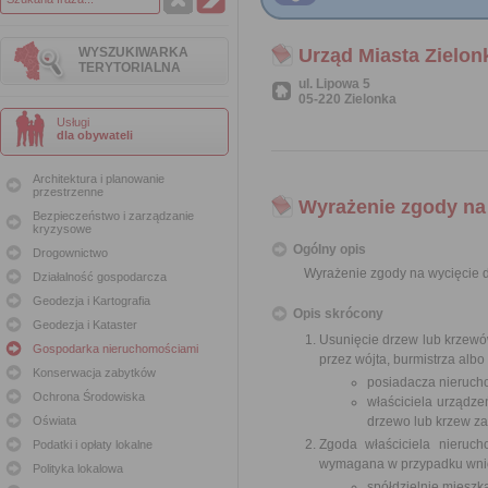
WYSZUKIWARKA
Urząd Miasta Zielon
TERYTORIALNA
ul. Lipowa 5
05-220 Zielonka
Usługi
dla obywateli
Architektura i planowanie
przestrzenne
Wyrażenie zgody na
Bezpieczeństwo i zarządzanie
kryzysowe
Ogólny opis
Drogownictwo
Wyrażenie zgody na wycięcie 
Działalność gospodarcza
Geodezja i Kartografia
Opis skrócony
Geodezja i Kataster
Usunięcie drzew lub krzew
Gospodarka nieruchomościami
przez wójta, burmistrza alb
Konserwacja zabytków
posiadacza nierucho
Ochrona Środowiska
właściciela urządze
Oświata
drzewo lub krzew za
Zgoda właściciela nieruch
Podatki i opłaty lokalne
wymagana w przypadku wnio
Polityka lokalowa
spółdzielnię mieszk