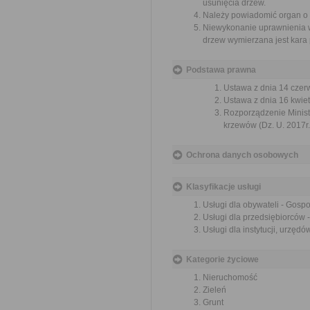
usunięcia drzew.
Należy powiadomić organ o u
Niewykonanie uprawnienia w 
drzew wymierzana jest kara 
Podstawa prawna
Ustawa z dnia 14 czer
Ustawa z dnia 16 kwiet
Rozporządzenie Ministr
krzewów (Dz. U. 2017r.
Ochrona danych osobowych
Klasyfikacje usługi
Usługi dla obywateli - Gosp
Usługi dla przedsiębiorców 
Usługi dla instytucji, urzę
Kategorie życiowe
Nieruchomość
Zieleń
Grunt