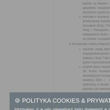
będzie za celowe i
gatunków nasadzeń
wyrażeniu zgody na
wniosek o wycięcie 
przebudową wjazdu
Zarządem Dróg i Tra
Dróg i Transportu
wskazaniem ilości i
za celowe i uzasad
Do wniosku należy dołączyć
rysunek, mapę albo
zagospodarowania dz
ustawą z dnia 7 lip
granic nieruchomośc
projekt planu nasad
niż liczba usuwan
stanowiących kompen
kwietnia 2001 r. -
wykonany w formie r
gatunku lub odmiani
decyzję o środowis
przedsięwzięcia w z
🍪 POLITYKA COOKIES & PRYWA
którego wymagane je
o środowisku i jego
Informujemy, iż w celu optymalizacji treści dostępnych w