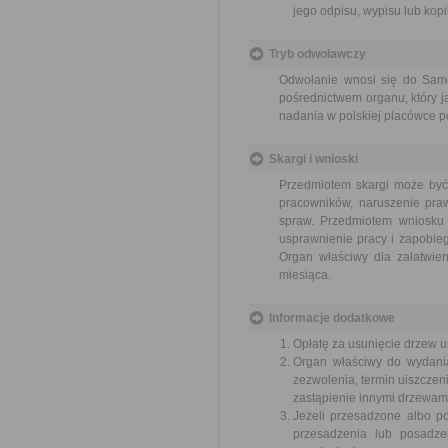
jego odpisu, wypisu lub kopii
Tryb odwoławczy
Odwołanie wnosi się do Sam
pośrednictwem organu, który j
nadania w polskiej placówce p
Skargi i wnioski
Przedmiotem skargi może być
pracowników, naruszenie praw
spraw. Przedmiotem wniosku 
usprawnienie pracy i zapobieg
Organ właściwy dla załatwien
miesiąca.
Informacje dodatkowe
Opłatę za usunięcie drzew u
Organ właściwy do wydania
zezwolenia, termin uiszczeni
zastąpienie innymi drzewam
Jeżeli przesadzone albo p
przesadzenia lub posadze