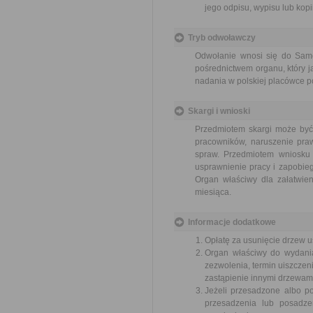
jego odpisu, wypisu lub kopii
Tryb odwoławczy
Odwołanie wnosi się do Sam
pośrednictwem organu, który j
nadania w polskiej placówce p
Skargi i wnioski
Przedmiotem skargi może być
pracowników, naruszenie praw
spraw. Przedmiotem wniosku 
usprawnienie pracy i zapobieg
Organ właściwy dla załatwien
miesiąca.
Informacje dodatkowe
Opłatę za usunięcie drzew u
Organ właściwy do wydania
zezwolenia, termin uiszczeni
zastąpienie innymi drzewam
Jeżeli przesadzone albo p
przesadzenia lub posadze