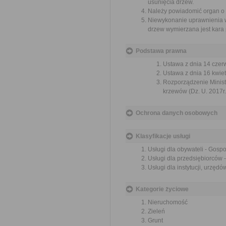
usunięcia drzew.
Należy powiadomić organ o u
Niewykonanie uprawnienia w 
drzew wymierzana jest kara 
Podstawa prawna
Ustawa z dnia 14 czer
Ustawa z dnia 16 kwiet
Rozporządzenie Ministr
krzewów (Dz. U. 2017r.
Ochrona danych osobowych
Klasyfikacje usługi
Usługi dla obywateli - Gosp
Usługi dla przedsiębiorców 
Usługi dla instytucji, urzę
Kategorie życiowe
Nieruchomość
Zieleń
Grunt