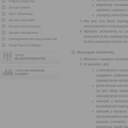
Polityka społeczna
wspólnotę mieszkan
Skargi i wnioski
zgodnie z ustawą z d
Sport i Rekreacja
zarządcę nieruchom
Sprawy komunalne
Nie jest ona także wymag
nieruchomości o nieuregul
Sprawy komunikacyjne
Wydanie zezwolenia na us
Sprawy obywatelskie
wskazane przez wydającego z
Udostępnianie informacji publicznej
liczba usuwanych drzew lub
Urząd Stanu Cywilnego
Wymagane dokumenty
Usługi
dla przedsiębiorców
Wniosek o wydanie zezwole
W wypadku, gdy:
z wnioskiem o usuni
Usługi
dla instytucji,
urzędów
wyjątkiem użytkown
oświadczenie właści
jeżeli drzewo lub k
(w tym także wspó
oświadczenie pozost
wniosek o wycięci
budowlanych należy
wniosek o wycięcie
lub przebudową wja
zawarta pomiędzy w
wyrażeniu zgody na 