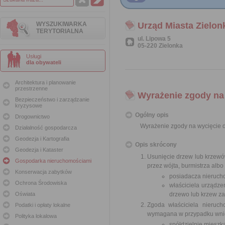
WYSZUKIWARKA
Urząd Miasta Zielon
TERYTORIALNA
ul. Lipowa 5
05-220 Zielonka
Usługi
dla obywateli
Architektura i planowanie
przestrzenne
Wyrażenie zgody na
Bezpieczeństwo i zarządzanie
kryzysowe
Ogólny opis
Drogownictwo
Wyrażenie zgody na wycięcie 
Działalność gospodarcza
Geodezja i Kartografia
Opis skrócony
Geodezja i Kataster
Usunięcie drzew lub krzew
Gospodarka nieruchomościami
przez wójta, burmistrza alb
Konserwacja zabytków
posiadacza nierucho
Ochrona Środowiska
właściciela urządze
Oświata
drzewo lub krzew za
Zgoda właściciela nieruch
Podatki i opłaty lokalne
wymagana w przypadku wnio
Polityka lokalowa
spółdzielnię mieszk