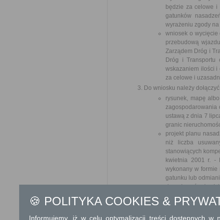
będzie za celowe i
gatunków nasadzeń
wyrażeniu zgody na
wniosek o wycięcie 
przebudową wjazdu
Zarządem Dróg i Tra
Dróg i Transportu
wskazaniem ilości i
za celowe i uzasad
Do wniosku należy dołączyć
rysunek, mapę albo
zagospodarowania dz
ustawą z dnia 7 lip
granic nieruchomośc
projekt planu nasad
niż liczba usuwan
stanowiących kompen
kwietnia 2001 r. -
wykonany w formie r
gatunku lub odmiani
decyzję o środowis
przedsięwzięcia w z
🍪 POLITYKA COOKIES & PRYWA
którego wymagane je
o środowisku i jego
Informujemy, iż w celu optymalizacji treści dostępnych w