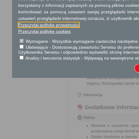
środowisko, oraz p
korzystamy z informacji zapisanych za pomocą plików cookie
środowiska w rama
kontrolować za pomocą ustawień swojej przeglądarki inter
przeprowadzona na 
stosowne zezwoleni
ustawień przeglądarki internetowej oznacza, iż użytkownik ak
wydane.
Przeczytaj politykę prywatności
Pełnomocnictwo w przypadku
Przeczytaj politykę cookies
Wymagane - Wszystkie wymagane ciasteczka niezbędne do
Odbiorca usługi
Ułatwiające - Dostosowują zawartości Serwisu do preferen
Obywatel, Przedsiębiorca, Insty
Użytkownika Serwisu i odpowiednio wyświetlić stronę interne
Analizy i tworzenia statystyk - Wpływają na wewnętrzne st
Termin załatwienia sprawy
Sprawa załatwiana jest niezw
terminu nie wlicza się term
zawieszenia postępowania o
organu). W przypadku spraw sz
Informacja
Dodatkowe informac
Opłata
Wniosek o wyrażenie zgody
postpowania urząd określi w
Opłata skarbowa w kwocie 1