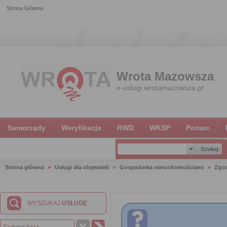
Strona Główna
Wrota Mazowsza
e-uslugi.wrotamazowsza.pl
Samorządy
Weryfikacja
RWD
WKSP
Pomoc
Strona główna
Usługi dla obywateli
Gospodarka nieruchomościami
Zgod
WYSZUKAJ
USŁUGĘ