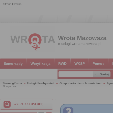
Strona Główna
Wrota Mazowsza
e-uslugi.wrotamazowsza.pl
Samorządy
Weryfikacja
RWD
WKSP
Pomoc
Strona główna
Usługi dla obywateli
Gospodarka nieruchomościami
Zgod
Skaryszew
WYSZUKAJ
USŁUGĘ