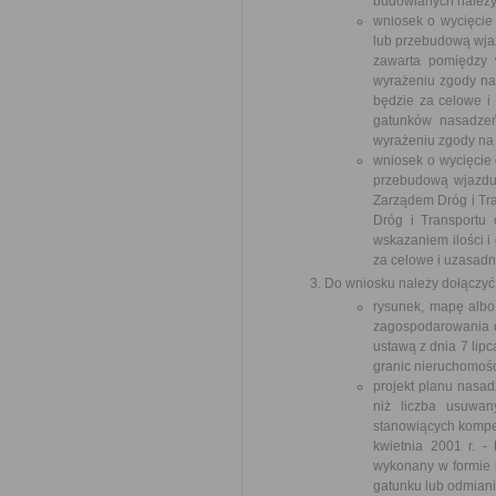
budowlanych należy
wniosek o wycięcie
lub przebudową wja
zawarta pomiędzy w
wyrażeniu zgody na 
będzie za celowe i
gatunków nasadzeń
wyrażeniu zgody na
wniosek o wycięcie 
przebudową wjazdu
Zarządem Dróg i Tra
Dróg i Transportu
wskazaniem ilości i
za celowe i uzasad
Do wniosku należy dołączyć
rysunek, mapę albo
zagospodarowania dz
ustawą z dnia 7 lip
granic nieruchomośc
projekt planu nasad
niż liczba usuwan
stanowiących kompen
kwietnia 2001 r. -
wykonany w formie r
gatunku lub odmiani