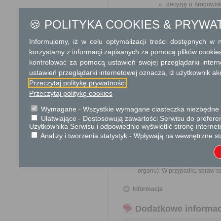
decyzję o środowis
przedsięwzięcia w z
🍪 POLITYKA COOKIES & PRYWA
którego wymagane je
o środowisku i jego
środowisko, oraz p
Informujemy, iż w celu optymalizacji treści dostępnych w
środowiska w rama
korzystamy z informacji zapisanych za pomocą plików cookie
przeprowadzona na 
kontrolować za pomocą ustawień swojej przeglądarki inter
stosowne zezwoleni
ustawień przeglądarki internetowej oznacza, iż użytkownik ak
wydane.
Przeczytaj politykę prywatności
Pełnomocnictwo w przypadku
Przeczytaj politykę cookies
Odbiorca usługi
Wymagane - Wszystkie wymagane ciasteczka niezbędne do
Obywatel, Przedsiębiorca, Insty
Ułatwiające - Dostosowują zawartości Serwisu do preferen
Użytkownika Serwisu i odpowiednio wyświetlić stronę interne
Termin załatwienia sprawy
Analizy i tworzenia statystyk - Wpływają na wewnętrzne st
Sprawa załatwiana jest niezw
terminu nie wlicza się term
zawieszenia postępowania o
organu). W przypadku spraw sz
Informacja
Dodatkowe informac