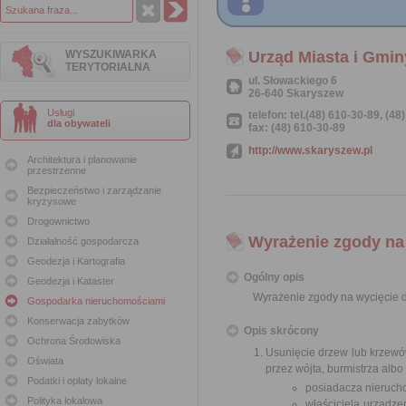
WYSZUKIWARKA
Urząd Miasta i Gmi
TERYTORIALNA
ul. Słowackiego 6
26-640 Skaryszew
Usługi
telefon: tel.(48) 610-30-89, (48
dla obywateli
fax: (48) 610-30-89
http://www.skaryszew.pl
Architektura i planowanie
przestrzenne
Bezpieczeństwo i zarządzanie
kryzysowe
Drogownictwo
Wyrażenie zgody na
Działalność gospodarcza
Geodezja i Kartografia
Ogólny opis
Geodezja i Kataster
Wyrażenie zgody na wycięcie 
Gospodarka nieruchomościami
Konserwacja zabytków
Opis skrócony
Ochrona Środowiska
Usunięcie drzew lub krzew
Oświata
przez wójta, burmistrza alb
Podatki i opłaty lokalne
posiadacza nierucho
Polityka lokalowa
właściciela urządze