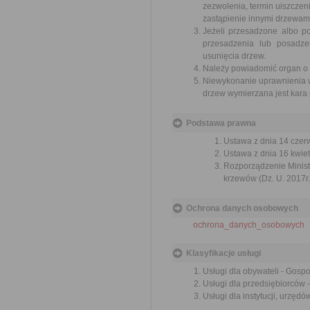
zezwolenia, termin uiszczeni
zastąpienie innymi drzewam
Jeżeli przesadzone albo p
przesadzenia lub posadze
usunięcia drzew.
Należy powiadomić organ o u
Niewykonanie uprawnienia w 
drzew wymierzana jest kara 
Podstawa prawna
Ustawa z dnia 14 czer
Ustawa z dnia 16 kwiet
Rozporządzenie Ministr
krzewów (Dz. U. 2017r.
Ochrona danych osobowych
ochrona_danych_osobowych
Klasyfikacje usługi
Usługi dla obywateli - Gosp
Usługi dla przedsiębiorców 
Usługi dla instytucji, urzę