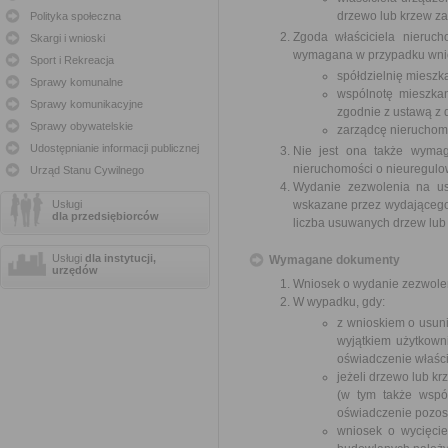
drzewo lub krzew za
Polityka społeczna
Zgoda właściciela nieruch
Skargi i wnioski
wymagana w przypadku wnio
Sport i Rekreacja
spółdzielnię mieszk
Sprawy komunalne
wspólnotę mieszkan
Sprawy komunikacyjne
zgodnie z ustawą z d
Sprawy obywatelskie
zarządcę nieruchom
Udostępnianie informacji publicznej
Nie jest ona także wymag
nieruchomości o nieuregul
Urząd Stanu Cywilnego
Wydanie zezwolenia na us
Usługi
wskazane przez wydającego z
dla przedsiębiorców
liczba usuwanych drzew lub
Usługi
dla instytucji,
Wymagane dokumenty
urzędów
Wniosek o wydanie zezwole
W wypadku, gdy:
z wnioskiem o usuni
wyjątkiem użytkown
oświadczenie właści
jeżeli drzewo lub k
(w tym także wspó
oświadczenie pozost
wniosek o wycięci