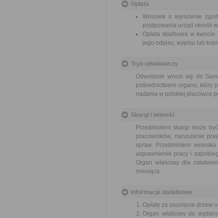
Opłata
Wniosek o wyrażenie zgody
postpowania urząd określi w
Opłata skarbowa w kwocie 1
jego odpisu, wypisu lub kopii
Tryb odwoławczy
Odwołanie wnosi się do Sam
pośrednictwem organu, który j
nadania w polskiej placówce p
Skargi i wnioski
Przedmiotem skargi może być
pracowników, naruszenie praw
spraw. Przedmiotem wniosku 
usprawnienie pracy i zapobieg
Organ właściwy dla załatwien
miesiąca.
Informacje dodatkowe
Opłatę za usunięcie drzew u
Organ właściwy do wydania