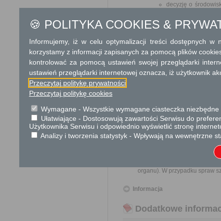
decyzję o środowis
przedsięwzięcia w z
🍪 POLITYKA COOKIES & PRYWA
którego wymagane je
o środowisku i jego
środowisko, oraz p
Informujemy, iż w celu optymalizacji treści dostępnych w
środowiska w rama
korzystamy z informacji zapisanych za pomocą plików cookie
przeprowadzona na 
kontrolować za pomocą ustawień swojej przeglądarki inter
stosowne zezwoleni
ustawień przeglądarki internetowej oznacza, iż użytkownik ak
wydane.
Przeczytaj politykę prywatności
Pełnomocnictwo w przypadku
Przeczytaj politykę cookies
Odbiorca usługi
Wymagane - Wszystkie wymagane ciasteczka niezbędne do
Obywatel, Przedsiębiorca, Insty
Ułatwiające - Dostosowują zawartości Serwisu do preferen
Użytkownika Serwisu i odpowiednio wyświetlić stronę interne
Termin załatwienia sprawy
Analizy i tworzenia statystyk - Wpływają na wewnętrzne st
Sprawa załatwiana jest niezw
terminu nie wlicza się term
zawieszenia postępowania o
organu). W przypadku spraw sz
Informacja
Dodatkowe informac