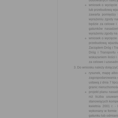
budowlanych należy
wniosek o wycięcie
lub przebudową wja
zawarta pomiędzy w
wyrażeniu zgody na 
będzie za celowe i
gatunków nasadzeń
wyrażeniu zgody na
wniosek o wycięcie 
przebudową wjazdu
Zarządem Dróg i Tra
Dróg i Transportu
wskazaniem ilości i
za celowe i uzasad
Do wniosku należy dołączyć
rysunek, mapę albo
zagospodarowania dz
ustawą z dnia 7 lip
granic nieruchomośc
projekt planu nasad
niż liczba usuwan
stanowiących kompen
kwietnia 2001 r. -
wykonany w formie r
gatunku lub odmiani