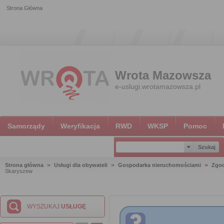
Strona Główna
Wrota Mazowsza
e-uslugi.wrotamazowsza.pl
Samorządy
Weryfikacja
RWD
WKSP
Pomoc
Strona główna
Usługi dla obywateli
Gospodarka nieruchomościami
Zgod
Skaryszew
WYSZUKAJ
USŁUGĘ