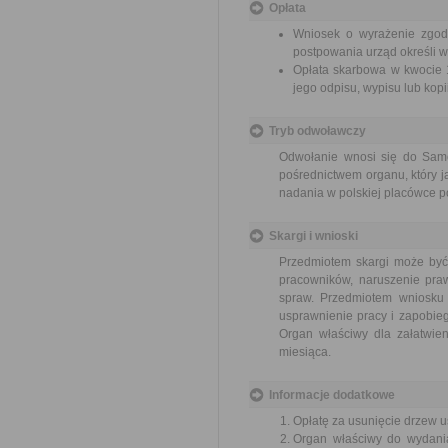
Opłata
Wniosek o wyrażenie zgody
postpowania urząd określi w
Opłata skarbowa w kwocie 1
jego odpisu, wypisu lub kopii
Tryb odwoławczy
Odwołanie wnosi się do Sam
pośrednictwem organu, który j
nadania w polskiej placówce p
Skargi i wnioski
Przedmiotem skargi może być
pracowników, naruszenie praw
spraw. Przedmiotem wniosku 
usprawnienie pracy i zapobieg
Organ właściwy dla załatwien
miesiąca.
Informacje dodatkowe
Opłatę za usunięcie drzew u
Organ właściwy do wydania