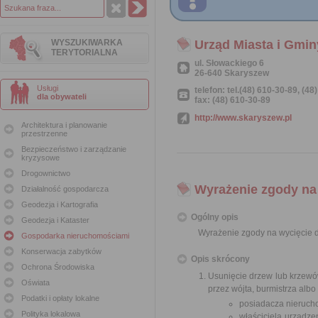
WYSZUKIWARKA
Urząd Miasta i Gmi
TERYTORIALNA
ul. Słowackiego 6
26-640 Skaryszew
Usługi
telefon: tel.(48) 610-30-89, (48
dla obywateli
fax: (48) 610-30-89
http://www.skaryszew.pl
Architektura i planowanie
przestrzenne
Bezpieczeństwo i zarządzanie
kryzysowe
Drogownictwo
Wyrażenie zgody na
Działalność gospodarcza
Geodezja i Kartografia
Ogólny opis
Geodezja i Kataster
Wyrażenie zgody na wycięcie 
Gospodarka nieruchomościami
Konserwacja zabytków
Opis skrócony
Ochrona Środowiska
Usunięcie drzew lub krzew
Oświata
przez wójta, burmistrza alb
Podatki i opłaty lokalne
posiadacza nierucho
Polityka lokalowa
właściciela urządze