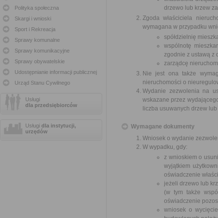
drzewo lub krzew za
Polityka społeczna
Zgoda właściciela nieruch
Skargi i wnioski
wymagana w przypadku wnio
Sport i Rekreacja
spółdzielnię mieszk
Sprawy komunalne
wspólnotę mieszkan
Sprawy komunikacyjne
zgodnie z ustawą z d
Sprawy obywatelskie
zarządcę nieruchom
Udostępnianie informacji publicznej
Nie jest ona także wymag
nieruchomości o nieuregul
Urząd Stanu Cywilnego
Wydanie zezwolenia na us
Usługi
wskazane przez wydającego z
dla przedsiębiorców
liczba usuwanych drzew lub
Usługi
dla instytucji,
Wymagane dokumenty
urzędów
Wniosek o wydanie zezwole
W wypadku, gdy:
z wnioskiem o usuni
wyjątkiem użytkown
oświadczenie właści
jeżeli drzewo lub k
(w tym także wspó
oświadczenie pozost
wniosek o wycięci