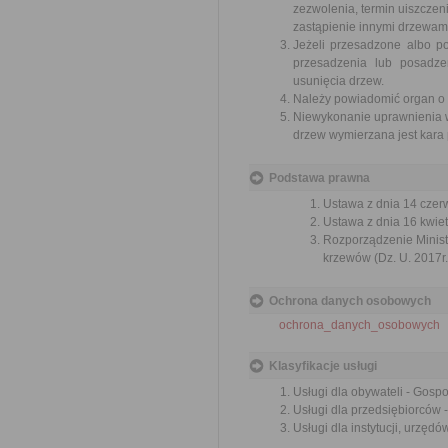
zezwolenia, termin uiszczeni
zastąpienie innymi drzewam
Jeżeli przesadzone albo p
przesadzenia lub posadze
usunięcia drzew.
Należy powiadomić organ o u
Niewykonanie uprawnienia w 
drzew wymierzana jest kara 
Podstawa prawna
Ustawa z dnia 14 czer
Ustawa z dnia 16 kwiet
Rozporządzenie Ministr
krzewów (Dz. U. 2017r.
Ochrona danych osobowych
ochrona_danych_osobowych
Klasyfikacje usługi
Usługi dla obywateli - Gosp
Usługi dla przedsiębiorców 
Usługi dla instytucji, urzę