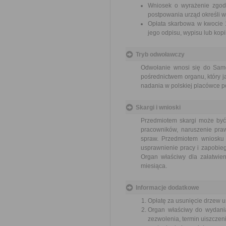
Wniosek o wyrażenie zgody
postpowania urząd określi w
Opłata skarbowa w kwocie 1
jego odpisu, wypisu lub kopii
Tryb odwoławczy
Odwołanie wnosi się do Sam
pośrednictwem organu, który j
nadania w polskiej placówce p
Skargi i wnioski
Przedmiotem skargi może być
pracowników, naruszenie praw
spraw. Przedmiotem wniosku 
usprawnienie pracy i zapobieg
Organ właściwy dla załatwien
miesiąca.
Informacje dodatkowe
Opłatę za usunięcie drzew u
Organ właściwy do wydania
zezwolenia, termin uiszczeni