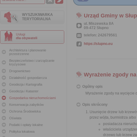
WYSZUKIWARKA
Urząd Gminy w Słup
TERYTORIALNA
ul. Miszewska 8A
09-472 Słupno
Usługi
telefon: 242679561
dla obywateli
https://slupno.eu
Architektura i planowanie
przestrzenne
Bezpieczeństwo i zarządzanie
kryzysowe
Drogownictwo
Wyrażenie zgody na
Działalność gospodarcza
Geodezja i Kartografia
Ogólny opis
Geodezja i Kataster
Wyrażenie zgody na wycięcie 
Gospodarka nieruchomościami
Opis skrócony
Konserwacja zabytków
Ochrona Środowiska
Usunięcie drzew lub krzew
przez wójta, burmistrza alb
Oświata
posiadacza nierucho
Podatki i opłaty lokalne
właściciela urządze
Polityka lokalowa
drzewo lub krzew za