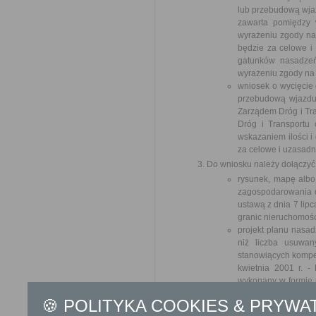
lub przebudową wja
zawarta pomiędzy w
wyrażeniu zgody na 
będzie za celowe i
gatunków nasadzeń
wyrażeniu zgody na
wniosek o wycięcie 
przebudową wjazdu
Zarządem Dróg i Tra
Dróg i Transportu
wskazaniem ilości i
za celowe i uzasad
Do wniosku należy dołączyć
rysunek, mapę albo
zagospodarowania dz
ustawą z dnia 7 lip
granic nieruchomośc
projekt planu nasad
niż liczba usuwan
stanowiących kompen
kwietnia 2001 r. -
wykonany w formie r
gatunku lub odmiani
🍪 POLITYKA COOKIES & PRYWA
decyzję o środowis