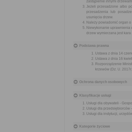
zastąpienie innymi drzewam
Jeżeli przesadzone albo p
przesadzenia lub posadze
usunięcia drzew.
Należy powiadomić organ o u
Niewykonanie uprawnienia w 
drzew wymierzana jest kara 
Podstawa prawna
Ustawa z dnia 14 czer
Ustawa z dnia 16 kwiet
Rozporządzenie Ministr
krzewów (Dz. U. 2017r.
Ochrona danych osobowych
Klasyfikacje usługi
Usługi dla obywateli - Gosp
Usługi dla przedsiębiorców 
Usługi dla instytucji, urzę
Kategorie życiowe