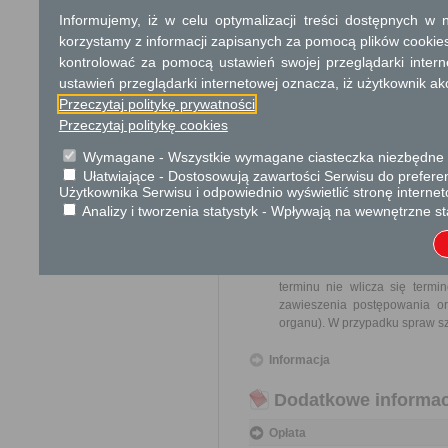
przedsięwzięcia w z
Informujemy, iż w celu optymalizacji treści dostępnych w
którego wymagane je
korzystamy z informacji zapisanych za pomocą plików cookie
o środowisku i jego
środowisko, oraz p
kontrolować za pomocą ustawień swojej przeglądarki inter
środowiska w rama
ustawień przeglądarki internetowej oznacza, iż użytkownik ak
przeprowadzona na 
Przeczytaj politykę prywatności
stosowne zezwoleni
Przeczytaj politykę cookies
wydane.
Pełnomocnictwo w przypadku
Wymagane - Wszystkie wymagane ciasteczka niezbędne do
Ułatwiające - Dostosowują zawartości Serwisu do preferen
Odbiorca usługi
Użytkownika Serwisu i odpowiednio wyświetlić stronę interne
Analizy i tworzenia statystyk - Wpływają na wewnętrzne st
Obywatel, Przedsiębiorca, Insty
Termin załatwienia sprawy
Sprawa załatwiana jest niezw
terminu nie wlicza się term
zawieszenia postępowania o
organu). W przypadku spraw sz
Informacja
Dodatkowe informac
Opłata