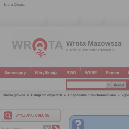
Strona Główna
Wrota Mazowsza
e-uslugi.wrotamazowsza.pl
Samorządy
Weryfikacja
RWD
WKSP
Pomoc
Strona główna
Usługi dla obywateli
Gospodarka nieruchomościami
Zgod
WYSZUKAJ
USŁUGĘ