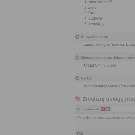
Nieruchomość
Zieleń
Grunt
Budowa
Inwestycja
Słowa kluczowe
zgoda, wycięcie, drzewa, krze
Miejsce składania dokumentów
Urząd Gminy Słuno
Uwagi
Wnioski nalzy skaładać w Wydz
Zrealizuj usługę prz
Nazwa dokumentu
Wniosek o wydanie zezwolenia na wycię