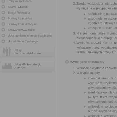
Polityka społeczna
Zgoda właściciela nieruch
Skargi i wnioski
wymagana w przypadku wnio
Sport i Rekreacja
spółdzielnię mieszk
Sprawy komunalne
wspólnotę mieszkan
zgodnie z ustawą z d
Sprawy komunikacyjne
zarządcę nieruchom
Sprawy obywatelskie
Nie jest ona także wymag
Udostępnianie informacji publicznej
nieruchomości o nieuregul
Urząd Stanu Cywilnego
Wydanie zezwolenia na us
wskazane przez wydającego z
Usługi
liczba usuwanych drzew lub
dla przedsiębiorców
Wymagane dokumenty
Usługi
dla instytucji,
urzędów
Wniosek o wydanie zezwole
W wypadku, gdy:
z wnioskiem o usuni
wyjątkiem użytkown
oświadczenie właści
jeżeli drzewo lub k
(w tym także wspó
oświadczenie pozost
wniosek o wycięci
budowlanych należy
wniosek o wycięcie