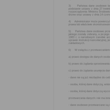
3) Państwa dane osobowe będą p
podstawie ustawy z dnia 27 kwietn
rozporządzenia Ministra Środowis
drzew oraz ustawy z dnia 14 czer
4) Administrator może powierzyć
prawa lub właściwie skonstruowa
5) Państwa dane osobowe przetwa
jakiego zostały zebrany, a po je
1983 r. o narodowym zasobie arc
sprawie instrukcji kancelaryjnej, 
zakładowych.
6) W związku z przetwarzaniem 
a) prawo dostępu do danych osobo
b) prawo do żądania sprostowania
c) prawo do żądania usunięcia da
- dane nie są już niezbędne do cel
- osoba, której dane dotyczą, wn
- osoba, której dane dotyczą wyc
przetwarzania danych i nie ma inn
- dane osobowe przetwarzane są 