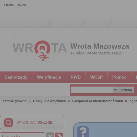
Strona Główna
Wrota Mazowsza
e-uslugi.wrotamazowsza.pl
Samorządy
Weryfikacja
RWD
WKSP
Pomoc
Strona główna
Usługi dla obywateli
Gospodarka nieruchomościami
Zgod
WYSZUKAJ
USŁUGĘ