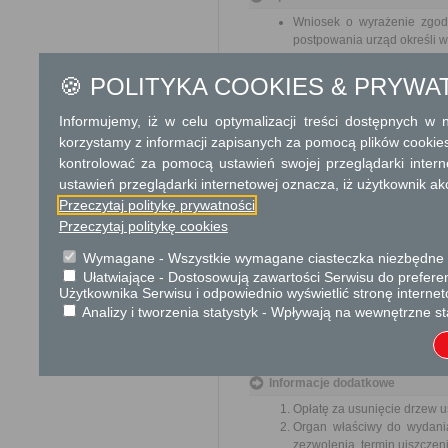
Wniosek o wyrażenie zgody
postpowania urząd określi w
Opłata skarbowa w kwocie 1
jego odpisu, wypisu lub kopii
🍪 POLITYKA COOKIES & PRYWA
Tryb odwoławczy
Informujemy, iż w celu optymalizacji treści dostępnych w
korzystamy z informacji zapisanych za pomocą plików cookie
Odwołanie wnosi się do Sam
kontrolować za pomocą ustawień swojej przeglądarki inter
pośrednictwem organu, który j
nadania w polskiej placówce p
ustawień przeglądarki internetowej oznacza, iż użytkownik ak
Przeczytaj politykę prywatności
Skargi i wnioski
Przeczytaj politykę cookies
Przedmiotem skargi może być
Wymagane - Wszystkie wymagane ciasteczka niezbędne do
pracowników, naruszenie praw
Ułatwiające - Dostosowują zawartości Serwisu do preferen
spraw. Przedmiotem wniosku 
Użytkownika Serwisu i odpowiednio wyświetlić stronę interne
usprawnienie pracy i zapobieg
Analizy i tworzenia statystyk - Wpływają na wewnętrzne st
Organ właściwy dla załatwien
miesiąca.
Informacje dodatkowe
Opłatę za usunięcie drzew u
Organ właściwy do wydania
zezwolenia, termin uiszczeni