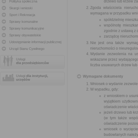
drzewo lub krzew za
Polityka społeczna
Zgoda właściciela nieruch
Skargi i wnioski
wymagana w przypadku wnio
Sport i Rekreacja
spółdzielnię mieszk
Sprawy komunalne
wspólnotę mieszkan
Sprawy komunikacyjne
zgodnie z ustawą z d
Sprawy obywatelskie
zarządcę nieruchom
Udostępnianie informacji publicznej
Nie jest ona także wymag
nieruchomości o nieuregul
Urząd Stanu Cywilnego
Wydanie zezwolenia na us
Usługi
wskazane przez wydającego z
dla przedsiębiorców
liczba usuwanych drzew lub
Usługi
dla instytucji,
Wymagane dokumenty
urzędów
Wniosek o wydanie zezwole
W wypadku, gdy:
z wnioskiem o usuni
wyjątkiem użytkown
oświadczenie właści
jeżeli drzewo lub k
(w tym także wspó
oświadczenie pozost
wniosek o wycięci
budowlanych należy