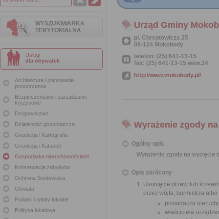
WYSZUKIWARKA
Urząd Gminy Moko
TERYTORIALNA
pl. Chreptowicza 25
08-124 Mokobody
Usługi
telefon: (25) 641-13-15
dla obywateli
fax: (25) 641-13-15 wew.34
http://www.mokobody.pl/
Architektura i planowanie
przestrzenne
Bezpieczeństwo i zarządzanie
kryzysowe
Drogownictwo
Wyrażenie zgody na
Działalność gospodarcza
Geodezja i Kartografia
Ogólny opis
Geodezja i Kataster
Wyrażenie zgody na wycięcie 
Gospodarka nieruchomościami
Konserwacja zabytków
Opis skrócony
Ochrona Środowiska
Usunięcie drzew lub krzew
Oświata
przez wójta, burmistrza alb
Podatki i opłaty lokalne
posiadacza nierucho
Polityka lokalowa
właściciela urządze