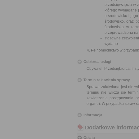
przedsięwzięcia w z
którego wymagane je
o środowisku i jego
środowisko, oraz p
środowiska w rama
przeprowadzona na 
stosowne zezwoleni
wydane.
Pełnomocnictwo w przypadku
Odbiorca usługi
Obywatel, Przedsiębiorca, Insty
Termin załatwienia sprawy
Sprawa załatwiana jest niezw
terminu nie wlicza się term
zawieszenia postępowania o
organu). W przypadku spraw sz
Informacja
Dodatkowe informac
Opłata