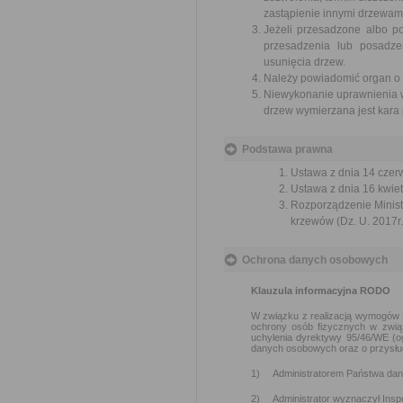
zastąpienie innymi drzewam
Jeżeli przesadzone albo p
przesadzenia lub posadze
usunięcia drzew.
Należy powiadomić organ o u
Niewykonanie uprawnienia w 
drzew wymierzana jest kara 
Podstawa prawna
Ustawa z dnia 14 czer
Ustawa z dnia 16 kwiet
Rozporządzenie Ministr
krzewów (Dz. U. 2017r.
Ochrona danych osobowych
Klauzula informacyjna RODO
W związku z realizacją wymogów R
ochrony osób fizycznych w zwią
uchylenia dyrektywy 95/46/WE (o
danych osobowych oraz o przysłu
1) Administratorem Państwa dany
2) Administrator wyznaczył Inspe