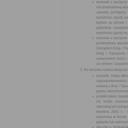
wniosek o wycięcie
lub przebudową wja
zawarta pomiędzy w
wyrażeniu zgody na 
będzie za celowe i
gatunków nasadzeń
wyrażeniu zgody na
wniosek o wycięcie 
przebudową wjazdu
Zarządem Dróg i Tra
Dróg i Transportu
wskazaniem ilości i
za celowe i uzasad
Do wniosku należy dołączyć
rysunek, mapę albo
zagospodarowania dz
ustawą z dnia 7 lip
granic nieruchomośc
projekt planu nasad
niż liczba usuwan
stanowiących kompen
kwietnia 2001 r. -
wykonany w formie r
gatunku lub odmiani
decyzję o środowis