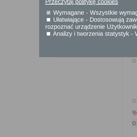
Przeczytaj politykę cookies
Sprawy komunikacyjne
Sprawy obywatelskie
Wymagane - Wszystkie wymagan
Udostępnianie informacji publicznej
Ułatwiające - Dostosowują zawa
Urząd Stanu Cywilnego
rozpoznać urządzenie Użytkownika
Usługi
Analizy i tworzenia statystyk 
dla przedsiębiorców
Usługi
dla instytucji,
urzędów