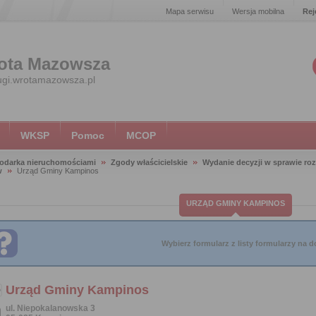
Mapa serwisu
Wersja mobilna
Rej
ota Mazowsza
ugi.wrotamazowsza.pl
WKSP
Pomoc
MCOP
odarka nieruchomościami
Zgody właścicielskie
Wydanie decyzji w sprawie roz
w
Urząd Gminy Kampinos
URZĄD GMINY KAMPINOS
Wybierz formularz z listy formularzy na do
Urząd Gminy Kampinos
ul. Niepokalanowska 3