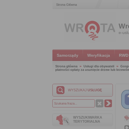
Strona Główna
Wr
e-usl
Samorządy
Weryfikacja
RWD
Strona główna
Usługi dla obywateli
Gosp
płatności opłaty za usunięcie drzew lub krzewó
WYSZUKAJ
USŁUGĘ
WYSZUKIWARKA
TERYTORIALNA