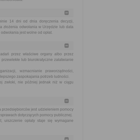
ie 14 dni od dnia doręczenia decyzji,
a złożenia odwołania w Urzędzie lub data
odwołania jest wolne od opłat.
zadań przez właściwe organy albo przez
 przewlekłe lub biurokratyczne załatwianie
nizacji, wzmacnianie praworządności,
lepszego zaspokajania potrzeb ludności.
j zwłoki, nie później jednak niż w ciągu
la przedsiębiorców jest udzieleniem pomocy
w sprawach dotyczących pomocy publicznej.
at, uiszczenie opłaty staje się wymagane