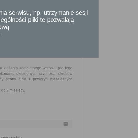
zew lub krzewów lub przesunięcie terminu
 serwisu, np. utrzymanie sesji
gólności pliki te pozwalają
tową
szczenia stosownej opłaty.
n
ia złożenia kompletnego wniosku (do tego
okonania określonych czynności, okresów
y strony albo z przyczyn niezależnych
do 2 miesięcy.
łnomocnictwa.