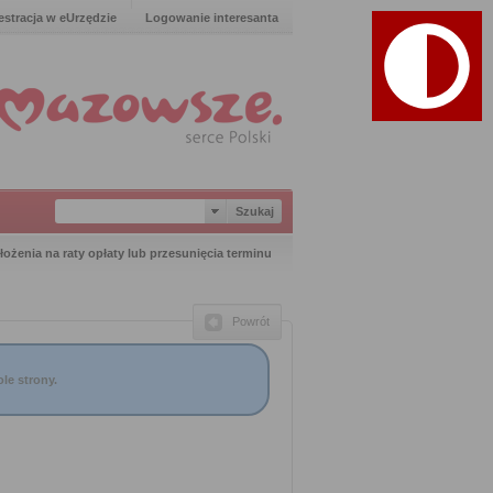
estracja w eUrzędzie
Logowanie interesanta
łożenia na raty opłaty lub przesunięcia terminu
Powrót
le strony.