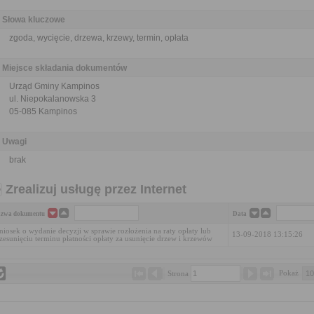
Słowa kluczowe
zgoda, wycięcie, drzewa, krzewy, termin, opłata
Miejsce składania dokumentów
Urząd Gminy Kampinos
ul. Niepokalanowska 3
05-085 Kampinos
Uwagi
brak
Zrealizuj usługę przez Internet
zwa dokumentu
Data
iosek o wydanie decyzji w sprawie rozłożenia na raty opłaty lub
13-09-2018 13:15:26
zesunięciu terminu płatności opłaty za usunięcie drzew i krzewów
Pokaż 
Strona 