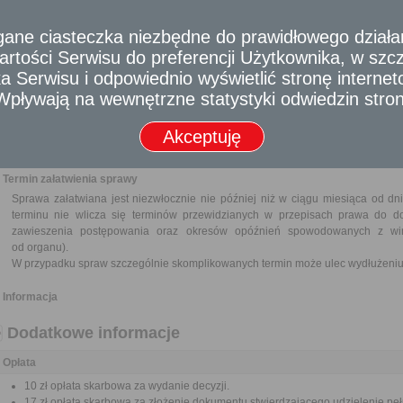
Wymagane dokumenty
Wniosek o wydanie decyzji w sprawie rozłożenia opłaty za usunięcie dr
e ciasteczka niezbędne do prawidłowego działania
płatności.
rtości Serwisu do preferencji Użytkownika, w szcze
Dokumenty wskazujące na trudną sytuację materialną wnioskodawcy.
 Serwisu i odpowiednio wyświetlić stronę interne
Dowód wniesienia opłaty.
Pełnomocnictwo w przypadku ustanowienia pełnomocnika wraz z dowodem ui
- Wpływają na wewnętrzne statystyki odwiedzin stro
Odbiorca usługi
Akceptuję
Obywatel, Przedsiębiorca, Instytucja
Termin załatwienia sprawy
Sprawa załatwiana jest niezwłocznie nie później niż w ciągu miesiąca od dn
terminu nie wlicza się terminów przewidzianych w przepisach prawa do d
zawieszenia postępowania oraz okresów opóźnień spowodowanych z win
od organu).
W przypadku spraw szczególnie skomplikowanych termin może ulec wydłużeniu 
Informacja
Dodatkowe informacje
Opłata
10 zł opłata skarbowa za wydanie decyzji.
17 zł opłata skarbowa za złożenie dokumentu stwierdzającego udzielenie pe