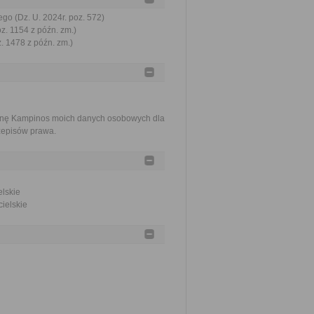
go (Dz. U. 2024r. poz. 572)
oz. 1154 z późn. zm.)
z. 1478 z późn. zm.)
minę Kampinos moich danych osobowych dla
zepisów prawa.
elskie
cielskie