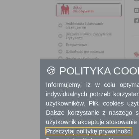
Usługi
dla obywateli
Architektura i planowanie
przestrzenne
Bezpieczeństwo i zarządzanie
kryzysowe
Drogownictwo
Działalność gospodarcza
Geodezja i Kartografia
Geodezja i Kataster
🍪 POLITYKA CO
Gospodarka nieruchomościami
Konserwacja zabytków
Informujemy, iż w celu optyma
Ochrona Środowiska
indywidualnych potrzeb korzyst
Oświata
Podatki i opłaty lokalne
użytkowników. Pliki cookies uż
Polityka lokalowa
Dalsze korzystanie z naszego s
Polityka społeczna
Skargi i wnioski
użytkownik akceptuje stosowanie 
Sport i Rekreacja
Przeczytaj politykę prywatności
Sprawy komunalne