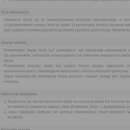
Tryb odwoławczy
Odwołanie wnosi się do Samorządowego Kolegium Odwoławczego w termin
za pośrednictwem organu, który ją wydał. O zachowaniu terminu decyduje dat
jego nadania w polskiej placówce pocztowej operatora publicznego. Wniesienie 
Skargi i wnioski
Przedmiotem skargi może być zaniedbanie lub nienależyte wykonywanie 
ich pracowników, naruszenie praworządności lub interesów skarżących a także
spraw.
Przedmiotem wniosku mogą być między innymi sprawy ulepszenia orga
usprawnienie pracy i zapobieganie nadużyciom, ochrony własności społecznej, 
Organ właściwy dla załatwienia skargi powinien załatwić skargę bez zbędne
miesiąca.
Informacje dodatkowe
Rozłożenie na raty lub odroczenie opłaty za usunięcie drzew lub krzewów d
de minimis w rozumieniu ustawy z dnia 30 kwietnia 2004 r. o postępowaniu 
Jeżeli zaległości płatności rat wyniosą równowartość trzech kolejnych r
w całości.
Podstawa prawna