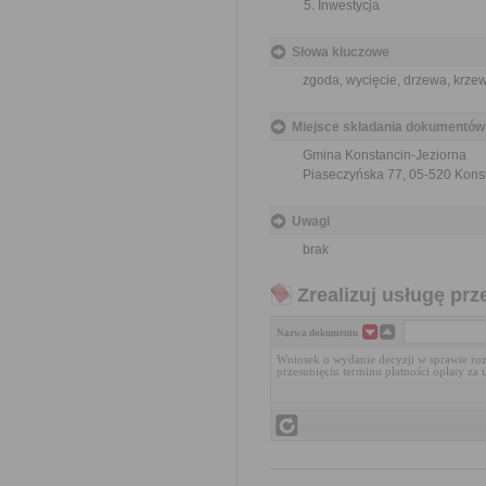
Inwestycja
Słowa kluczowe
zgoda, wycięcie, drzewa, krzewy
Miejsce składania dokumentów
Gmina Konstancin-Jeziorna
Piaseczyńska 77, 05-520 Kons
Uwagi
brak
Zrealizuj usługę prz
Nazwa dokumentu
Wniosek o wydanie decyzji w sprawie rozł
przesunięciu terminu płatności opłaty za