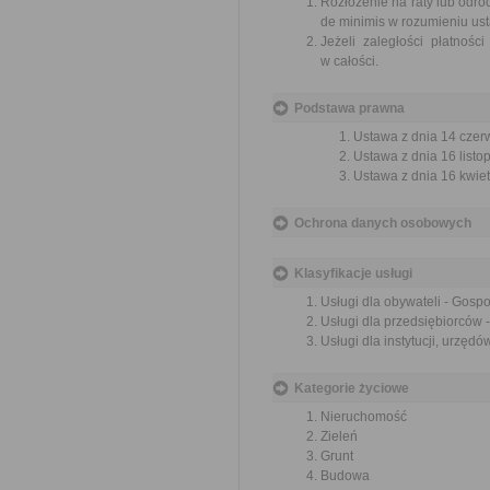
Rozłożenie na raty lub odro
de minimis w rozumieniu ust
Jeżeli zaległości płatnośc
w całości.
Podstawa prawna
Ustawa z dnia 14 czer
Ustawa z dnia 16 listop
Ustawa z dnia 16 kwiet
Ochrona danych osobowych
Klasyfikacje usługi
Usługi dla obywateli - Gosp
Usługi dla przedsiębiorców 
Usługi dla instytucji, urzę
Kategorie życiowe
Nieruchomość
Zieleń
Grunt
Budowa