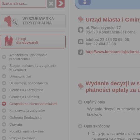
WYSZUKIWARKA
Urząd Miasta i Gmin
TERYTORIALNA
ul. Piaseczyńska 77
05-520 Konstancin-Jeziorna
Usługi
telefon: 22 484 23 05–08
dla obywateli
fax: 22 484 23 08
http://www.konstancinjeziorna.
Architektura i planowanie
przestrzenne
Bezpieczeństwo i zarządzanie
kryzysowe
Drogownictwo
Wydanie decyzji w s
Działalność gospodarcza
płatności opłaty za
Geodezja i Kartografia
Geodezja i Kataster
Ogólny opis
Gospodarka nieruchomościami
Wydanie decyzji w sprawie roz
Konserwacja zabytków
krzewów
Ochrona Środowiska
Oświata
Opis skrócony
Podatki i opłaty lokalne
Decyzję w sprawie rozłożen
Polityka lokalowa
na usunięcie drzew lub krz