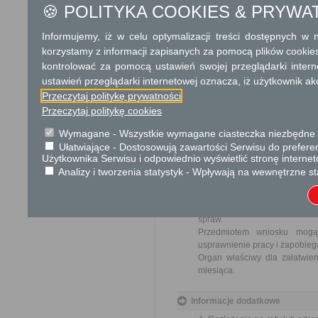
🍪 POLITYKA COOKIES & PRYWA
Dodatkowe informac
Informujemy, iż w celu optymalizacji treści dostępnych w
Opłata
korzystamy z informacji zapisanych za pomocą plików cookie
10 zł opłata skarbowa za wy
kontrolować za pomocą ustawień swojej przeglądarki inter
17 zł opłata skarbowa za z
ustawień przeglądarki internetowej oznacza, iż użytkownik ak
Przeczytaj politykę prywatności
Tryb odwoławczy
Przeczytaj politykę cookies
Odwołanie wnosi się do Sam
za pośrednictwem organu, któ
Wymagane - Wszystkie wymagane ciasteczka niezbędne do
jego nadania w polskiej placó
Ułatwiające - Dostosowują zawartości Serwisu do preferen
Użytkownika Serwisu i odpowiednio wyświetlić stronę interne
Analizy i tworzenia statystyk - Wpływają na wewnętrzne st
Skargi i wnioski
Przedmiotem skargi może by
ich pracowników, naruszenie p
spraw.
Przedmiotem wniosku mogą 
usprawnienie pracy i zapobieg
Organ właściwy dla załatwien
miesiąca.
Informacje dodatkowe