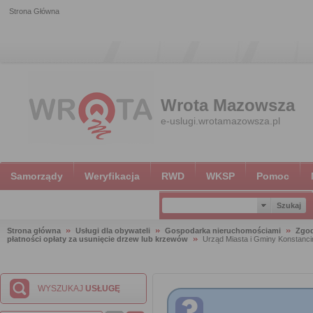
Strona Główna
Wrota Mazowsza
e-uslugi.wrotamazowsza.pl
Samorządy
Weryfikacja
RWD
WKSP
Pomoc
Strona główna
Usługi dla obywateli
Gospodarka nieruchomościami
Zgod
płatności opłaty za usunięcie drzew lub krzewów
Urząd Miasta i Gminy Konstanci
WYSZUKAJ
USŁUGĘ