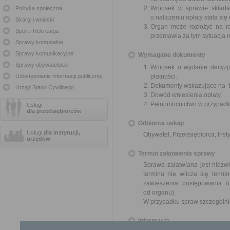
Wniosek w sprawie składa
Polityka społeczna
o naliczeniu opłaty stała się
Skargi i wnioski
Organ może rozłożyć na rat
Sport i Rekreacja
przemawia za tym sytuacja 
Sprawy komunalne
Sprawy komunikacyjne
Wymagane dokumenty
Sprawy obywatelskie
Wniosek o wydanie decyzji
Udostępnianie informacji publicznej
płatności.
Dokumenty wskazujące na tr
Urząd Stanu Cywilnego
Dowód wniesienia opłaty.
Pełnomocnictwo w przypadku
Usługi
dla przedsiębiorców
Odbiorca usługi
Usługi
dla instytucji,
Obywatel, Przedsiębiorca, Insty
urzędów
Termin załatwienia sprawy
Sprawa załatwiana jest niezw
terminu nie wlicza się term
zawieszenia postępowania 
od organu).
W przypadku spraw szczególni
Informacja