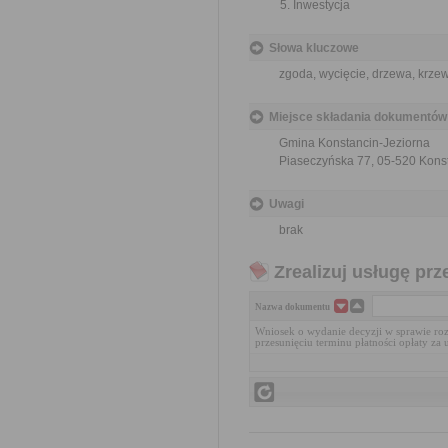
Inwestycja
Słowa kluczowe
zgoda, wycięcie, drzewa, krzewy
Miejsce składania dokumentów
Gmina Konstancin-Jeziorna
Piaseczyńska 77, 05-520 Kons
Uwagi
brak
Zrealizuj usługę prz
Nazwa dokumentu
Wniosek o wydanie decyzji w sprawie rozł
przesunięciu terminu płatności opłaty za