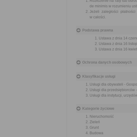
Rozłożenie na raty lub odro
de minimis w rozumieniu ust
Jeżeli zaległości płatnośc
w całości.
Podstawa prawna
Ustawa z dnia 14 czer
Ustawa z dnia 16 listop
Ustawa z dnia 16 kwiet
Ochrona danych osobowych
Klasyfikacje usługi
Usługi dla obywateli - Gosp
Usługi dla przedsiębiorców 
Usługi dla instytucji, urzę
Kategorie życiowe
Nieruchomość
Zieleń
Grunt
Budowa