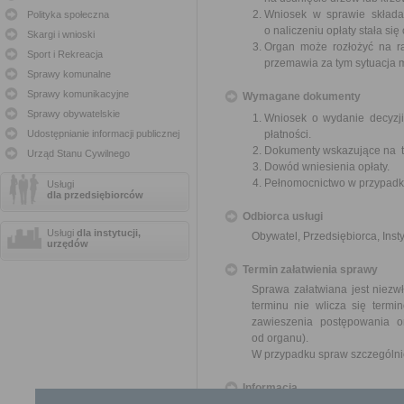
Wniosek w sprawie składa
Polityka społeczna
o naliczeniu opłaty stała się
Skargi i wnioski
Organ może rozłożyć na rat
Sport i Rekreacja
przemawia za tym sytuacja 
Sprawy komunalne
Sprawy komunikacyjne
Wymagane dokumenty
Sprawy obywatelskie
Wniosek o wydanie decyzji
Udostępnianie informacji publicznej
płatności.
Dokumenty wskazujące na tr
Urząd Stanu Cywilnego
Dowód wniesienia opłaty.
Pełnomocnictwo w przypadku
Usługi
dla przedsiębiorców
Odbiorca usługi
Usługi
dla instytucji,
Obywatel, Przedsiębiorca, Insty
urzędów
Termin załatwienia sprawy
Sprawa załatwiana jest niezw
terminu nie wlicza się term
zawieszenia postępowania 
od organu).
W przypadku spraw szczególni
Informacja