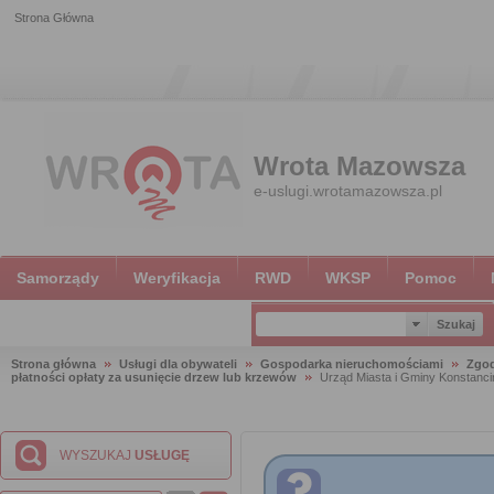
Strona Główna
Wrota Mazowsza
e-uslugi.wrotamazowsza.pl
Samorządy
Weryfikacja
RWD
WKSP
Pomoc
Strona główna
Usługi dla obywateli
Gospodarka nieruchomościami
Zgod
płatności opłaty za usunięcie drzew lub krzewów
Urząd Miasta i Gminy Konstanci
WYSZUKAJ
USŁUGĘ