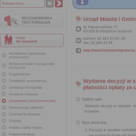
WYSZUKIWARKA
Urząd Miasta i Gmin
TERYTORIALNA
ul. Piaseczyńska 77
05-520 Konstancin-Jeziorna
Usługi
telefon: 22 484 23 05–08
dla obywateli
fax: 22 484 23 08
http://www.konstancinjeziorna.
Architektura i planowanie
przestrzenne
Bezpieczeństwo i zarządzanie
kryzysowe
Drogownictwo
Wydanie decyzji w s
Działalność gospodarcza
płatności opłaty za
Geodezja i Kartografia
Geodezja i Kataster
Ogólny opis
Gospodarka nieruchomościami
Wydanie decyzji w sprawie roz
Konserwacja zabytków
krzewów
Ochrona Środowiska
Oświata
Opis skrócony
Podatki i opłaty lokalne
Decyzję w sprawie rozłożen
Polityka lokalowa
na usunięcie drzew lub krz