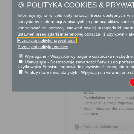
🍪 POLITYKA COOKIES & PRYWA
Dodatkowe informac
Informujemy, iż w celu optymalizacji treści dostępnych w
Opłata
korzystamy z informacji zapisanych za pomocą plików cookie
10 zł opłata skarbowa za wy
kontrolować za pomocą ustawień swojej przeglądarki inter
17 zł opłata skarbowa za z
ustawień przeglądarki internetowej oznacza, iż użytkownik ak
Przeczytaj politykę prywatności
Tryb odwoławczy
Przeczytaj politykę cookies
Odwołanie wnosi się do Sam
za pośrednictwem organu, któ
Wymagane - Wszystkie wymagane ciasteczka niezbędne do
jego nadania w polskiej placó
Ułatwiające - Dostosowują zawartości Serwisu do preferen
Użytkownika Serwisu i odpowiednio wyświetlić stronę interne
Analizy i tworzenia statystyk - Wpływają na wewnętrzne st
Skargi i wnioski
Przedmiotem skargi może by
ich pracowników, naruszenie p
spraw.
Przedmiotem wniosku mogą 
usprawnienie pracy i zapobieg
Organ właściwy dla załatwien
miesiąca.
Informacje dodatkowe