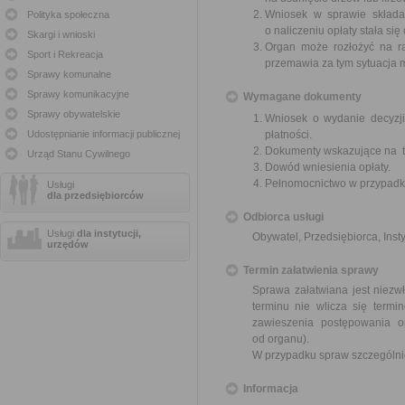
Wniosek w sprawie składa
Polityka społeczna
o naliczeniu opłaty stała się
Skargi i wnioski
Organ może rozłożyć na rat
Sport i Rekreacja
przemawia za tym sytuacja 
Sprawy komunalne
Sprawy komunikacyjne
Wymagane dokumenty
Sprawy obywatelskie
Wniosek o wydanie decyzji
Udostępnianie informacji publicznej
płatności.
Dokumenty wskazujące na tr
Urząd Stanu Cywilnego
Dowód wniesienia opłaty.
Pełnomocnictwo w przypadku
Usługi
dla przedsiębiorców
Odbiorca usługi
Usługi
dla instytucji,
Obywatel, Przedsiębiorca, Insty
urzędów
Termin załatwienia sprawy
Sprawa załatwiana jest niezw
terminu nie wlicza się term
zawieszenia postępowania 
od organu).
W przypadku spraw szczególni
Informacja