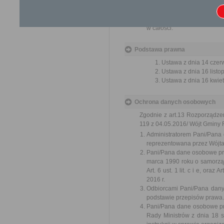
Rozłożenie na raty lub odro
de minimis w rozumieniu ust
Jeżeli zaległości płatnośc
w całości.
Podstawa prawna
Ustawa z dnia 14 czer
Ustawa z dnia 16 listop
Ustawa z dnia 16 kwiet
Ochrona danych osobowych
Zgodnie z art.13 Rozporządze
119 z 04.05.2016/ Wójt Gminy R
Administratorem Pani/Pana
reprezentowana przez Wójt
Pani/Pana dane osobowe prz
marca 1990 roku o samorząd
Art. 6 ust. 1 lit. c i e, ora
2016 r.
Odbiorcami Pani/Pana dan
podstawie przepisów prawa.
Pani/Pana dane osobowe pr
Rady Ministrów z dnia 18 s