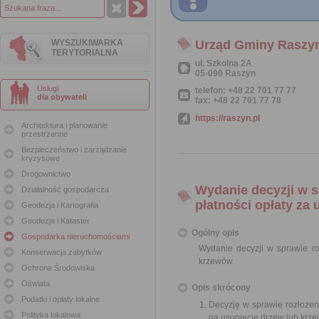
WYSZUKIWARKA
Urząd Gminy Raszy
TERYTORIALNA
ul. Szkolna 2A
05-090 Raszyn
Usługi
telefon: +48 22 701 77 77
dla obywateli
fax: +48 22 701 77 78
https://raszyn.pl
Architektura i planowanie
przestrzenne
Bezpieczeństwo i zarządzanie
kryzysowe
Drogownictwo
Wydanie decyzji w s
Działalność gospodarcza
płatności opłaty za
Geodezja i Kartografia
Geodezja i Kataster
Ogólny opis
Gospodarka nieruchomościami
Wydanie decyzji w sprawie roz
Konserwacja zabytków
krzewów
Ochrona Środowiska
Oświata
Opis skrócony
Podatki i opłaty lokalne
Decyzję w sprawie rozłożen
Polityka lokalowa
na usunięcie drzew lub krz