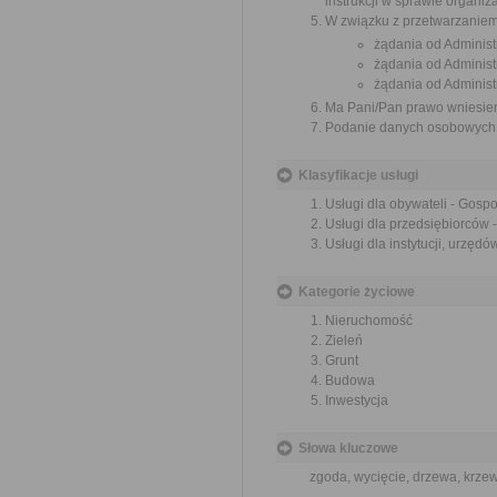
instrukcji w sprawie organi
W związku z przetwarzanie
żądania od Adminis
żądania od Adminis
żądania od Administ
Ma Pani/Pan prawo wniesien
Podanie danych osobowych j
Klasyfikacje usługi
Usługi dla obywateli - Gosp
Usługi dla przedsiębiorców 
Usługi dla instytucji, urzę
Kategorie życiowe
Nieruchomość
Zieleń
Grunt
Budowa
Inwestycja
Słowa kluczowe
zgoda, wycięcie, drzewa, krzewy