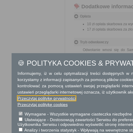
Dodatkowe informac
Opłata
10 zł opłata skarbowa za wy
17 zł opłata skarbowa za z
Tryb odwoławczy
Odwołanie wnosi się do Sam
za pośrednictwem organu, któ
jego nadania w polskiej placó
🍪 POLITYKA COOKIES & PRYWA
Informujemy, iż w celu optymalizacji treści dostępnych w
Skargi i wnioski
korzystamy z informacji zapisanych za pomocą plików cookie
Przedmiotem skargi może by
kontrolować za pomocą ustawień swojej przeglądarki inter
ich pracowników, naruszenie p
ustawień przeglądarki internetowej oznacza, iż użytkownik ak
spraw.
Przedmiotem wniosku mogą 
Przeczytaj politykę prywatności
usprawnienie pracy i zapobieg
Przeczytaj politykę cookies
Organ właściwy dla załatwien
miesiąca.
Wymagane - Wszystkie wymagane ciasteczka niezbędne do
Ułatwiające - Dostosowują zawartości Serwisu do preferen
Użytkownika Serwisu i odpowiednio wyświetlić stronę interne
Informacje dodatkowe
Analizy i tworzenia statystyk - Wpływają na wewnętrzne st