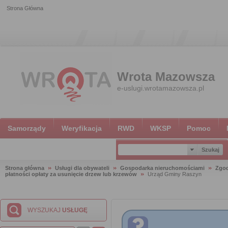
Strona Główna
Wrota Mazowsza
e-uslugi.wrotamazowsza.pl
Samorządy
Weryfikacja
RWD
WKSP
Pomoc
Strona główna
Usługi dla obywateli
Gospodarka nieruchomościami
Zgod
płatności opłaty za usunięcie drzew lub krzewów
Urząd Gminy Raszyn
WYSZUKAJ
USŁUGĘ