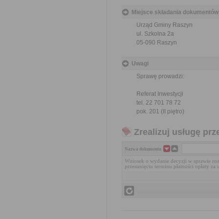
Miejsce składania dokumentów
Urząd Gminy Raszyn
ul. Szkolna 2a
05-090 Raszyn
Uwagi
Sprawę prowadzi:
Referat Inwestycji
tel. 22 701 78 72
pok. 201 (II piętro)
Zrealizuj usługę prz
Nazwa dokumentu
Wniosek o wydanie decyzji w sprawie rozł
przesunięciu terminu płatności opłaty za