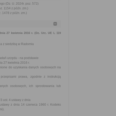
go (Dz. U. 2024r. poz. 572)
oz. 1154 z późn. zm.)
z. 1478 z późn. zm.)
ia 27 kwietnia 2016 r. (Dz. Urz. UE L 119
ia z siedzibą w Radomiu
adań urzędu - na podstawie
ia 27 kwietnia 2016 r.
nione do uzyskania danych osobowych na
zepisami prawa, zgodnie z instrukcją
anych osobowych, ich sprostowania lub
3 ust. 4 ustawy z dnia
I ustawy z dnia 14 czerwca 1960 r. Kodeks
mi).