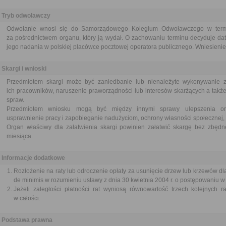
Tryb odwoławczy
Odwołanie wnosi się do Samorządowego Kolegium Odwoławczego w termin
za pośrednictwem organu, który ją wydał. O zachowaniu terminu decyduje dat
jego nadania w polskiej placówce pocztowej operatora publicznego. Wniesienie 
Skargi i wnioski
Przedmiotem skargi może być zaniedbanie lub nienależyte wykonywanie 
ich pracowników, naruszenie praworządności lub interesów skarżących a także
spraw.
Przedmiotem wniosku mogą być między innymi sprawy ulepszenia orga
usprawnienie pracy i zapobieganie nadużyciom, ochrony własności społecznej, 
Organ właściwy dla załatwienia skargi powinien załatwić skargę bez zbędne
miesiąca.
Informacje dodatkowe
Rozłożenie na raty lub odroczenie opłaty za usunięcie drzew lub krzewów d
de minimis w rozumieniu ustawy z dnia 30 kwietnia 2004 r. o postępowaniu 
Jeżeli zaległości płatności rat wyniosą równowartość trzech kolejnych r
w całości.
Podstawa prawna