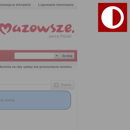
estracja w eUrzędzie
Logowanie interesanta
łożenia na raty opłaty lub przesunięcia terminu
Powrót
le strony.