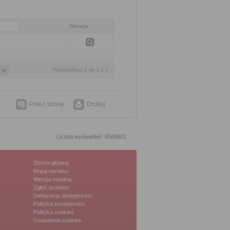
Operacja
Wyświetlono 1 do 1 z 1
Poleć stronę
Drukuj
Liczba wyświetleń: 6583601
Strona główna
Mapa serwisu
Wersja mobilna
Zgłoś problem
Deklaracja dostępności
Polityka prywatności
Polityka cookies
Ustawienia cookies