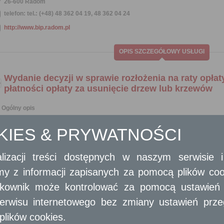
26-600 Radom
telefon: tel.: (+48) 48 362 04 19, 48 362 04 24
http://www.bip.radom.pl
OPIS SZCZEGÓŁOWY USŁUGI
Wydanie decyzji w sprawie rozłożenia na raty opłat
płatności opłaty za usunięcie drzew lub krzewów
Ogólny opis
Wydanie decyzji w sprawie rozłożenia na raty opłaty lub przesunięcia termin
krzewów
OKIES & PRYWATNOŚCI
Opis skrócony
lizacji treści dostępnych w naszym serwisie
Decyzję w sprawie rozłożenia opłaty na raty lub przesunięcia terminu płat
na usunięcie drzew lub krzewów.
amy z informacji zapisanych za pomocą plików co
Wniosek w sprawie składa posiadacz nieruchomości nie później niż w 
ytkownik może kontrolować za pomocą ustawień sw
o naliczeniu opłaty stała się ostateczna.
Organ może rozłożyć na raty opłatę lub przesunąć termin płatności opłaty
erwisu internetowego bez zmiany ustawień przegl
przemawia za tym sytuacja materialna wnioskodawcy.
plików cookies.
Wymagane dokumenty