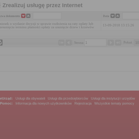
Zrealizuj usługę przez Internet
zwa dokumentu
Data
iosek o wydanie decyzji w sprawie rozłożenia na raty opłaty lub
13-09-2018 13:15:26
zesunięciu terminu płatności opłaty za usunięcie drzew i krzewów
Pokaż 
Strona 
eUrząd:
Usługi dla obywateli
|
Usługi dla przedsiębiorców
|
Usługi dla instytucji i urzędów
Pomoc:
Informacja dla nowych użytkowników
|
Rejestracja
|
Wszystkie tematy pomocy