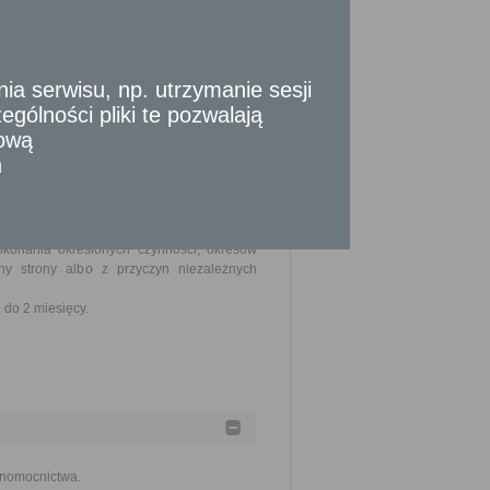
zew lub krzewów lub przesunięcie terminu
 serwisu, np. utrzymanie sesji
szczenia stosownej opłaty.
gólności pliki te pozwalają
tową
n
ia złożenia kompletnego wniosku (do tego
okonania określonych czynności, okresów
y strony albo z przyczyn niezależnych
do 2 miesięcy.
łnomocnictwa.