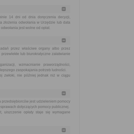
ie 14 dni od dnia doręczenia decyzji,
a złożenia odwołania w Urzędzie lub data
odwołania jest wolne od opłat.
zadań przez właściwe organy albo przez
 przewlekłe lub biurokratyczne załatwianie
nizacji, wzmacnianie praworządności,
lepszego zaspokajania potrzeb ludności.
j zwłoki, nie później jednak niż w ciągu
la przedsiębiorców jest udzieleniem pomocy
w sprawach dotyczących pomocy publicznej.
at, uiszczenie opłaty staje się wymagane