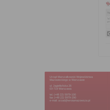
Na
Wn
pr
Urząd Marszałkowski Województwa
Mazowieckiego w Warszawie
ul. Jagiellońska 26
03-719 Warszawa
tel. (+48 22) 5979-100
fax (+48 22) 5979-290
e-mail: urzad@wrotamazowsza.pl