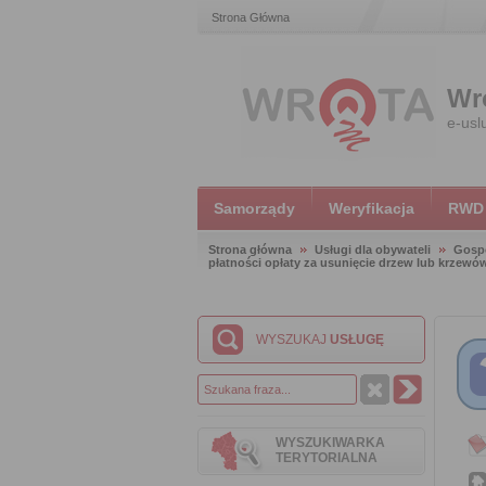
Strona Główna
Wr
e-usl
Samorządy
Weryfikacja
RWD
Strona główna
Usługi dla obywateli
Gosp
płatności opłaty za usunięcie drzew lub krzewó
WYSZUKAJ
USŁUGĘ
WYSZUKIWARKA
TERYTORIALNA