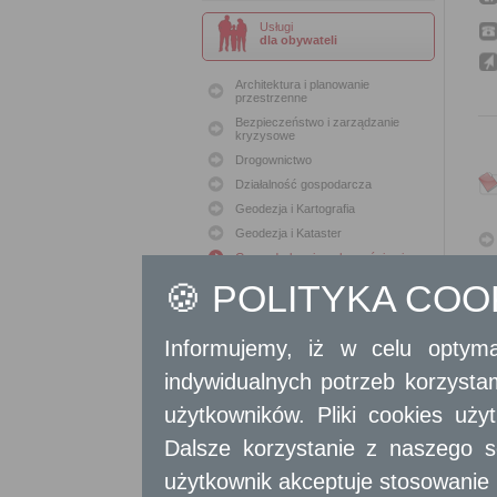
Usługi
dla obywateli
Architektura i planowanie
przestrzenne
Bezpieczeństwo i zarządzanie
kryzysowe
Drogownictwo
Działalność gospodarcza
Geodezja i Kartografia
Geodezja i Kataster
Gospodarka nieruchomościami
Konserwacja zabytków
🍪 POLITYKA CO
Ochrona Środowiska
Oświata
Informujemy, iż w celu optyma
Podatki i opłaty lokalne
indywidualnych potrzeb korzyst
Polityka lokalowa
Polityka społeczna
użytkowników. Pliki cookies uż
Skargi i wnioski
Dalsze korzystanie z naszego s
Sport i Rekreacja
użytkownik akceptuje stosowanie 
Sprawy komunalne