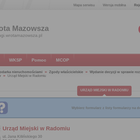
Mapa serwisu
Wersja mobilna
Rej
ota Mazowsza
ugi.wrotamazowsza.pl
WKSP
Pomoc
MCOP
odarka nieruchomościami
Zgody właścicielskie
Wydanie decyzji w sprawie roz
w
Urząd Miejski w Radomiu
URZĄD MIEJSKI W RADOMIU
Wybierz formularz z listy formularzy na do
Urząd Miejski w Radomiu
ul. Jana Kilińskiego 30