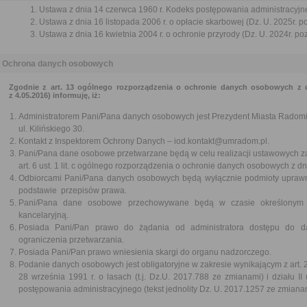
Ustawa z dnia 14 czerwca 1960 r. Kodeks postępowania administracyjne
Ustawa z dnia 16 listopada 2006 r. o opłacie skarbowej (Dz. U. 2025r. p
Ustawa z dnia 16 kwietnia 2004 r. o ochronie przyrody (Dz. U. 2024r. po
Ochrona danych osobowych
Zgodnie z art. 13 ogólnego rozporządzenia o ochronie danych osobowych z dn
z 4.05.2016) informuję, iż:
Administratorem Pani/Pana danych osobowych jest Prezydent Miasta Radom
ul. Kilińskiego 30.
Kontakt z Inspektorem Ochrony Danych – iod.kontakt@umradom.pl.
Pani/Pana dane osobowe przetwarzane będą w celu realizacji ustawowych z
art. 6 ust. 1 lit. c ogólnego rozporządzenia o ochronie danych osobowych z dn
Odbiorcami Pani/Pana danych osobowych będą wyłącznie podmioty upraw
podstawie przepisów prawa.
Pani/Pana dane osobowe przechowywane będą w czasie określonym pr
kancelaryjną.
Posiada Pani/Pan prawo do żądania od administratora dostępu do d
ograniczenia przetwarzania.
Posiada Pani/Pan prawo wniesienia skargi do organu nadzorczego.
Podanie danych osobowych jest obligatoryjne w zakresie wynikającym z art. 2
28 września 1991 r. o lasach (t.j. Dz.U. 2017.788 ze zmianami) i działu I
postępowania administracyjnego (tekst jednolity Dz. U. 2017.1257 ze zmiana