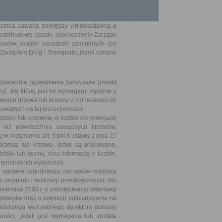
ogi publicznej, kolidujących z budową lub
czenia zawarta pomiędzy wnioskodawcą a
b przebudowę zjazdu, oświadczenie Zarządu
zewów, projekt nasadzeń zamiennych (ze
Zarządem Dróg i Transportu, jeżeli uznano
powiednie uprawnienia budowlane projekt
cji, dla której jest on wymagany zgodnie z
uowanie drzewa lub krzewu w odniesieniu do
ktowanych na tej nieruchomości;
rzew lub krzewów, w liczbie nie mniejszej
j niż powierzchnia usuwanych krzewów,
w rozumieniu art. 3 pkt 8 ustawy z dnia 27
drzewa lub krzewu- jeżeli są planowane,
łki lub terenu, oraz informację o liczbie,
terminie ich wykonania;
sprawie uzgodnienia warunków realizacji
 przypadku realizacji przedsięwzięcia, dla
iernika 2008 r. o udostępnianiu informacji
rodowiska oraz o ocenach oddziaływania na
aściwego regionalnego dyrektora ochrony
sko, jeżeli jest wymagana lub została