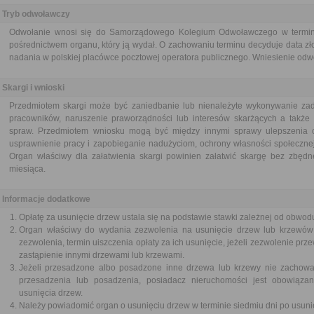
Tryb odwoławczy
Odwołanie wnosi się do Samorządowego Kolegium Odwoławczego w terminie
pośrednictwem organu, który ją wydał. O zachowaniu terminu decyduje data zł
nadania w polskiej placówce pocztowej operatora publicznego. Wniesienie odwoł
Skargi i wnioski
Przedmiotem skargi może być zaniedbanie lub nienależyte wykonywanie zad
pracowników, naruszenie praworządności lub interesów skarżących a także p
spraw. Przedmiotem wniosku mogą być między innymi sprawy ulepszenia or
usprawnienie pracy i zapobieganie nadużyciom, ochrony własności społecznej
Organ właściwy dla załatwienia skargi powinien załatwić skargę bez zbędne
miesiąca.
Informacje dodatkowe
Opłatę za usunięcie drzew ustala się na podstawie stawki zależnej od obwodu
Organ właściwy do wydania zezwolenia na usunięcie drzew lub krzewów 
zezwolenia, termin uiszczenia opłaty za ich usunięcie, jeżeli zezwolenie prz
zastąpienie innymi drzewami lub krzewami.
Jeżeli przesadzone albo posadzone inne drzewa lub krzewy nie zachował
przesadzenia lub posadzenia, posiadacz nieruchomości jest obowiązan
usunięcia drzew.
Należy powiadomić organ o usunięciu drzew w terminie siedmiu dni po usuni