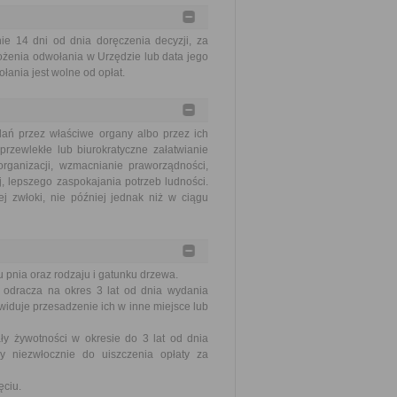
 14 dni od dnia doręczenia decyzji, za
ożenia odwołania w Urzędzie lub data jego
ania jest wolne od opłat.
ań przez właściwe organy albo przez ich
rzewlekłe lub biurokratyczne załatwianie
ganizacji, wzmacnianie praworządności,
, lepszego zaspokajania potrzeb ludności.
j zwłoki, nie później jednak niż w ciągu
 pnia oraz rodzaju i gatunku drzewa.
odracza na okres 3 lat od dnia wydania
ewiduje przesadzenie ich w inne miejsce lub
y żywotności w okresie do 3 lat od dnia
y niezwłocznie do uiszczenia opłaty za
ęciu.