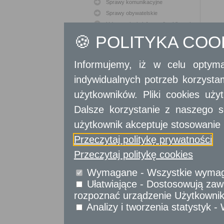
Sprawy komunikacyjne
Sprawy obywatelskie
Udostępnianie informacji publicznej
Urząd Stanu Cywilnego
🍪 POLITYKA CO
Usługi
dla przedsiębiorców
Informujemy, iż w celu optyma
indywidualnych potrzeb korzyst
Usługi
dla instytucji,
urzędów
użytkowników. Pliki cookies uż
Dalsze korzystanie z naszego s
użytkownik akceptuje stosowanie 
Przeczytaj politykę prywatności
Przeczytaj politykę cookies
Wymagane - Wszystkie wymagan
Ułatwiające - Dostosowują zawa
rozpoznać urządzenie Użytkownika
Analizy i tworzenia statystyk 