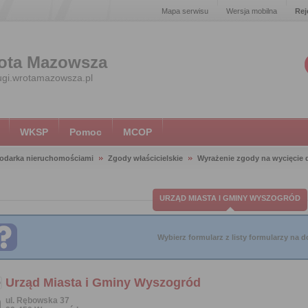
Mapa serwisu
Wersja mobilna
Rej
ota Mazowsza
ugi.wrotamazowsza.pl
WKSP
Pomoc
MCOP
odarka nieruchomościami
Zgody właścicielskie
Wyrażenie zgody na wycięcie
URZĄD MIASTA I GMINY WYSZOGRÓD
Wybierz formularz z listy formularzy na do
Urząd Miasta i Gminy Wyszogród
ul. Rębowska 37