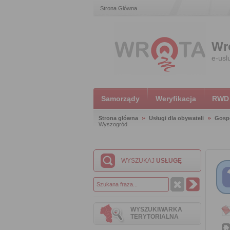
Strona Główna
Wr
e-usl
Samorządy
Weryfikacja
RWD
Strona główna
Usługi dla obywateli
Gosp
Wyszogród
WYSZUKAJ
USŁUGĘ
WYSZUKIWARKA
TERYTORIALNA