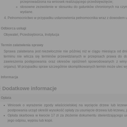
przeprowadzona na wniosek realizującego przedsięwzięcie;
stosowne zezwolenie w stosunku do gatunków chronionych na czynn
wydane.
Pełnomocnictwo w przypadku ustanowienia pełnomocnika wraz z dowodem ui
Odbiorca usługi
Obywatel, Przedsiębiorca, Instytucja
Termin załatwienia sprawy
Sprawa załatwiana jest niezwłocznie nie później niż w ciągu miesiąca od dn
terminu nie wlicza się terminów przewidzianych w przepisach prawa do d
zawieszenia postępowania oraz okresów opóźnień spowodowanych z winy 
organu). W przypadku spraw szczególnie skomplikowanych termin może ulec wy
Informacja
Dodatkowe informacje
Opłata
Wniosek o wyrażenie zgody właścicielskiej na wycięcie drzew lub krzew
postpowania urząd określi wysokość opłaty za usunięcie drzewa lub krzewu, j
Opłata skarbowa w kwocie 17 zł za złożenie dokumentu stwierdzającego ud
jego odpisu, wypisu lub kopii.