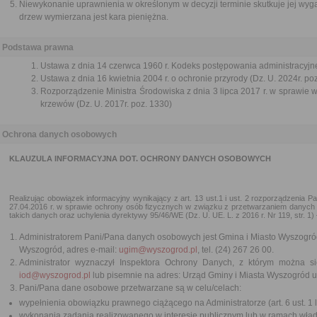
Niewykonanie uprawnienia w określonym w decyzji terminie skutkuje jej wyg
drzew wymierzana jest kara pieniężna.
Podstawa prawna
Ustawa z dnia 14 czerwca 1960 r. Kodeks postępowania administracyjne
Ustawa z dnia 16 kwietnia 2004 r. o ochronie przyrody (Dz. U. 2024r. po
Rozporządzenie Ministra Środowiska z dnia 3 lipca 2017 r. w sprawie w
krzewów (Dz. U. 2017r. poz. 1330)
Ochrona danych osobowych
KLAUZULA INFORMACYJNA DOT. OCHRONY DANYCH OSOBOWYCH
Realizując obowiązek informacyjny wynikający z art. 13 ust.1 i ust. 2 rozporządzenia 
27.04.2016 r. w sprawie ochrony osób fizycznych w związku z przetwarzaniem danyc
takich danych oraz uchylenia dyrektywy 95/46/WE (Dz. U. UE. L. z 2016 r. Nr 119, str. 1) 
Administratorem Pani/Pana danych osobowych jest Gmina i Miasto Wyszogród 
Wyszogród, adres e-mail:
ugim@wyszogrod.pl
, tel. (24) 267 26 00.
Administrator wyznaczył Inspektora Ochrony Danych, z którym można s
iod@wyszogrod.pl
lub pisemnie na adres: Urząd Gminy i Miasta Wyszogród 
Pani/Pana dane osobowe przetwarzane są w celu/celach:
wypełnienia obowiązku prawnego ciążącego na Administratorze (art. 6 ust. 1 l
wykonania zadania realizowanego w interesie publicznym lub w ramach władz