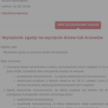
09-450 Wyszogród
telefon: 24 267 26 00
http://wyszogrod.pl
OPIS SZCZEGÓŁOWY USŁUGI
Wyrażenie zgody na wycięcie drzew lub krzewów
Ogólny opis
Wyrażenie zgody na wycięcie drzew lub krzewów
Opis skrócony
Usunięcie drzew lub krzewów z terenu nieruchomości może nastąpić co do
przez wójta, burmistrza albo prezydenta miasta na wniosek:
posiadacza nieruchomości - za zgodą właściciela tej nieruchomości;
właściciela urządzeń, o których mowa w art. 49 § 1 ustawy z dnia 23
drzewo lub krzew zagrażają funkcjonowaniu tych urządzeń.
Zgoda właściciela nieruchomości, na której znajduje się drzewo lub kr
wymagana w przypadku wniosku złożonego przez:
spółdzielnię mieszkaniową;
wspólnotę mieszkaniową, w której właściciele lokali powierzyli 