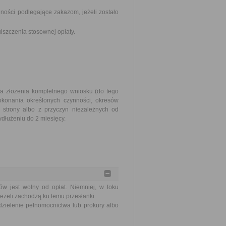
ości podlegające zakazom, jeżeli zostało
szczenia stosownej opłaty.
ia złożenia kompletnego wniosku (do tego
okonania określonych czynności, okresów
strony albo z przyczyn niezależnych od
dłużeniu do 2 miesięcy.
ów jest wolny od opłat. Niemniej, w toku
eżeli zachodzą ku temu przesłanki.
zielenie pełnomocnictwa lub prokury albo