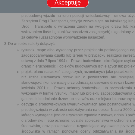
Akceptuję
wyrażeniu zgody na wycięcie drzew lub krzewów;
wniosek o wycięcie dotyczy drzew lub krzewów z pasa drogowego dr
przebudową wjazdu na teren posesji wnioskodawcy - umowa uży
Zarządem Dróg i Transportu, decyzja zezwalająca na lokalizację lu
Dróg i Transportu o wyrażeniu zgody na wycięcie drzew lub kr
wskazaniem ilości i gatunków nasadzeń zastępczych) uzgodniony z 
za celowe i uzasadnione wprowadzenie nasadzeń.
Do wniosku należy dołączyć:
rysunek, mapę albo wykonany przez projektanta posiadającego od
zagospodarowania działki lub terenu w przypadku realizacji inwesty
ustawą z dnia 7 lipca 1994 r. - Prawo budowlane - określające usyt
granic nieruchomości i obiektów budowlanych istniejących lub proje
projekt planu nasadzeń zastępczych, rozumianych jako posadzenie d
niż liczba usuwanych drzew lub o powierzchni nie mniejsze
stanowiących kompensację przyrodniczą za usuwane drzewa i krzewy 
kwietnia 2001 r. - Prawo ochrony środowiska lub przesadzenia 
wykonany w formie rysunku, mapy lub projektu zagospodarowania dzia
gatunku lub odmianie drzew lub krzewów oraz miejscu i planowanym 
decyzję o środowiskowych uwarunkowaniach albo postanowienie w 
przedsięwzięcia w zakresie oddziaływania na obszar Natura 2000, w
którego wymagane jest ich uzyskanie zgodnie z ustawą z dnia 3 paźdz
o środowisku i jego ochronie, udziale społeczeństwa w ochronie ś
środowisko, oraz postanowienie uzgadniające wydawane przez wł
środowiska w ramach ponownej oceny oddziaływania na środowi