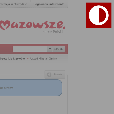
estracja w eUrzędzie
Logowanie interesanta
 drzew lub krzewów
Urząd Miasta i Gminy
Powrót
le strony.