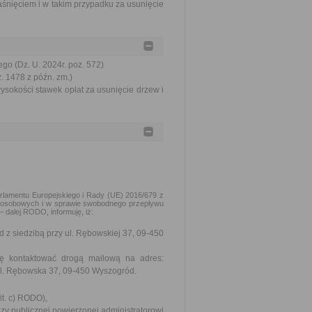
aśnięciem i w takim przypadku za usunięcie
go (Dz. U. 2024r. poz. 572)
z. 1478 z późn. zm.)
ysokości stawek opłat za usunięcie drzew i
Parlamentu Europejskiego i Rady (UE) 2016/679 z
h osobowych i w sprawie swobodnego przepływu
– dalej RODO, informuję, iż:
z siedzibą przy ul. Rębowskiej 37, 09-450
ię kontaktować drogą mailową na adres:
ul. Rębowska 37, 09-450 Wyszogród.
it. c) RODO),
y publicznej powierzonej administratorowi