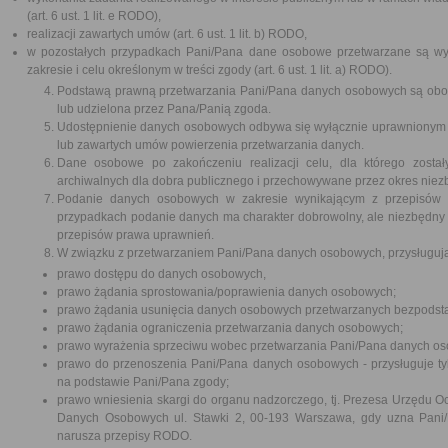
(art. 6 ust. 1 lit. e RODO),
realizacji zawartych umów (art. 6 ust. 1 lit. b) RODO,
w pozostałych przypadkach Pani/Pana dane osobowe przetwarzane są wył
zakresie i celu określonym w treści zgody (art. 6 ust. 1 lit. a) RODO).
Podstawą prawną przetwarzania Pani/Pana danych osobowych są obo
lub udzielona przez Pana/Panią zgoda.
Udostępnienie danych osobowych odbywa się wyłącznie uprawnionym
lub zawartych umów powierzenia przetwarzania danych.
Dane osobowe po zakończeniu realizacji celu, dla którego zosta
archiwalnych dla dobra publicznego i przechowywane przez okres niezb
Podanie danych osobowych w zakresie wynikającym z przepisów 
przypadkach podanie danych ma charakter dobrowolny, ale niezbędny d
przepisów prawa uprawnień.
W związku z przetwarzaniem Pani/Pana danych osobowych, przysługuj
prawo dostępu do danych osobowych,
prawo żądania sprostowania/poprawienia danych osobowych;
prawo żądania usunięcia danych osobowych przetwarzanych bezpodst
prawo żądania ograniczenia przetwarzania danych osobowych;
prawo wyrażenia sprzeciwu wobec przetwarzania Pani/Pana danych o
prawo do przenoszenia Pani/Pana danych osobowych - przysługuje tyl
na podstawie Pani/Pana zgody;
prawo wniesienia skargi do organu nadzorczego, tj. Prezesa Urzędu
Danych Osobowych ul. Stawki 2, 00-193 Warszawa, gdy uzna Pani/
narusza przepisy RODO.