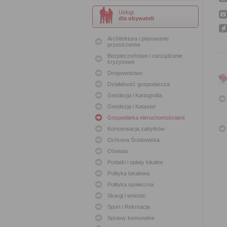
Usługi
dla obywateli
Architektura i planowanie
przestrzenne
Bezpieczeństwo i zarządzanie
kryzysowe
Drogownictwo
Działalność gospodarcza
Geodezja i Kartografia
Geodezja i Kataster
Gospodarka nieruchomościami
Konserwacja zabytków
Ochrona Środowiska
Oświata
Podatki i opłaty lokalne
Polityka lokalowa
Polityka społeczna
Skargi i wnioski
Sport i Rekreacja
Sprawy komunalne