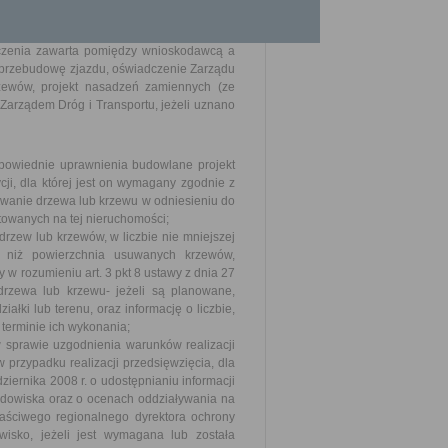
ogi publicznej, kolidujących z budową lub
czenia zawarta pomiędzy wnioskodawcą a
b przebudowę zjazdu, oświadczenie Zarządu
zewów, projekt nasadzeń zamiennych (ze
Zarządem Dróg i Transportu, jeżeli uznano
powiednie uprawnienia budowlane projekt
cji, dla której jest on wymagany zgodnie z
uowanie drzewa lub krzewu w odniesieniu do
ktowanych na tej nieruchomości;
rzew lub krzewów, w liczbie nie mniejszej
j niż powierzchnia usuwanych krzewów,
w rozumieniu art. 3 pkt 8 ustawy z dnia 27
drzewa lub krzewu- jeżeli są planowane,
łki lub terenu, oraz informację o liczbie,
terminie ich wykonania;
sprawie uzgodnienia warunków realizacji
 przypadku realizacji przedsięwzięcia, dla
iernika 2008 r. o udostępnianiu informacji
rodowiska oraz o ocenach oddziaływania na
aściwego regionalnego dyrektora ochrony
sko, jeżeli jest wymagana lub została