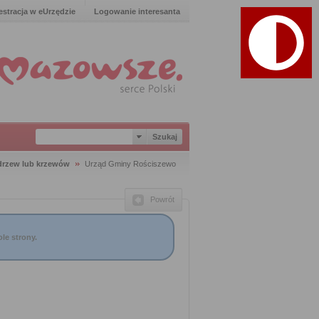
estracja w eUrzędzie
Logowanie interesanta
 drzew lub krzewów
Urząd Gminy Rościszewo
Powrót
le strony.