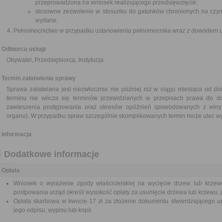
przeprowadzona na wniosek realizującego przedsięwzięcie;
stosowne zezwolenie w stosunku do gatunków chronionych na czynn
wydane.
Pełnomocnictwo w przypadku ustanowienia pełnomocnika wraz z dowodem ui
Odbiorca usługi
Obywatel, Przedsiębiorca, Instytucja
Termin załatwienia sprawy
Sprawa załatwiana jest niezwłocznie nie później niż w ciągu miesiąca od dn
terminu nie wlicza się terminów przewidzianych w przepisach prawa do d
zawieszenia postępowania oraz okresów opóźnień spowodowanych z winy 
organu). W przypadku spraw szczególnie skomplikowanych termin może ulec wy
Informacja
Dodatkowe informacje
Opłata
Wniosek o wyrażenie zgody właścicielskiej na wycięcie drzew lub krzew
postpowania urząd określi wysokość opłaty za usunięcie drzewa lub krzewu, j
Opłata skarbowa w kwocie 17 zł za złożenie dokumentu stwierdzającego ud
jego odpisu, wypisu lub kopii.