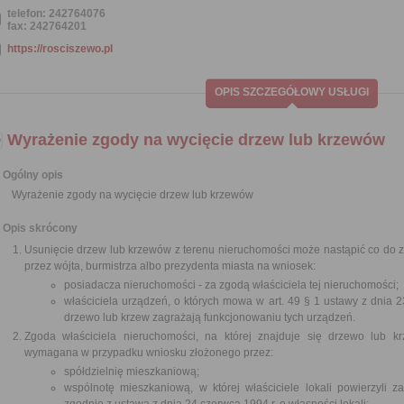
telefon: 242764076
fax: 242764201
https://rosciszewo.pl
OPIS SZCZEGÓŁOWY USŁUGI
Wyrażenie zgody na wycięcie drzew lub krzewów
Ogólny opis
Wyrażenie zgody na wycięcie drzew lub krzewów
Opis skrócony
Usunięcie drzew lub krzewów z terenu nieruchomości może nastąpić co do
przez wójta, burmistrza albo prezydenta miasta na wniosek:
posiadacza nieruchomości - za zgodą właściciela tej nieruchomości;
właściciela urządzeń, o których mowa w art. 49 § 1 ustawy z dnia 23
drzewo lub krzew zagrażają funkcjonowaniu tych urządzeń.
Zgoda właściciela nieruchomości, na której znajduje się drzewo lub kr
wymagana w przypadku wniosku złożonego przez:
spółdzielnię mieszkaniową;
wspólnotę mieszkaniową, w której właściciele lokali powierzyli 