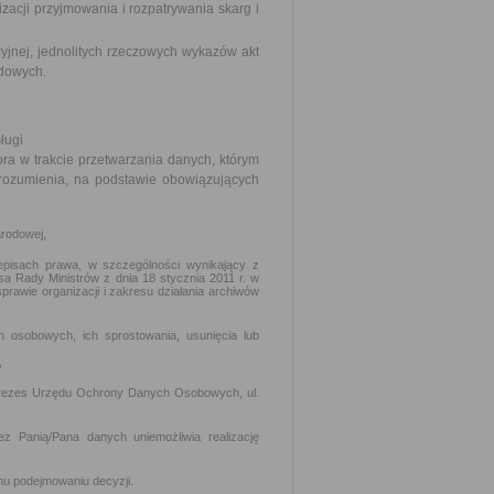
zacji przyjmowania i rozpatrywania skarg i
aryjnej, jednolitych rzeczowych wykazów akt
adowych.
ługi
ra w trakcie przetwarzania danych, którym
ozumienia, na podstawie obowiązujących
arodowej,
pisach prawa, w szczególności wynikający z
sa Rady Ministrów z dnia 18 stycznia 2011 r. w
sprawie organizacji i zakresu działania archiwów
 osobowych, ich sprostowania, usunięcia lub
,
 Prezes Urzędu Ochrony Danych Osobowych, ul.
 Panią/Pana danych uniemożliwia realizację
mu podejmowaniu decyzji.