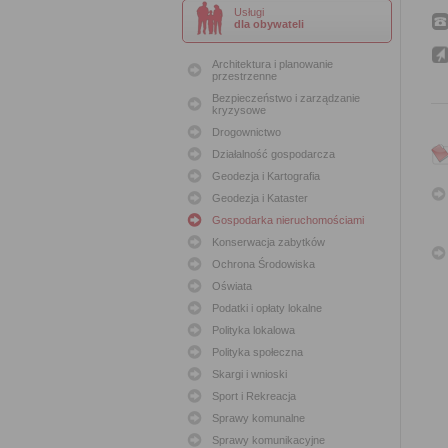
Usługi
dla obywateli
Architektura i planowanie
przestrzenne
Bezpieczeństwo i zarządzanie
kryzysowe
Drogownictwo
Działalność gospodarcza
Geodezja i Kartografia
Geodezja i Kataster
Gospodarka nieruchomościami
Konserwacja zabytków
Ochrona Środowiska
Oświata
Podatki i opłaty lokalne
Polityka lokalowa
Polityka społeczna
Skargi i wnioski
Sport i Rekreacja
Sprawy komunalne
Sprawy komunikacyjne