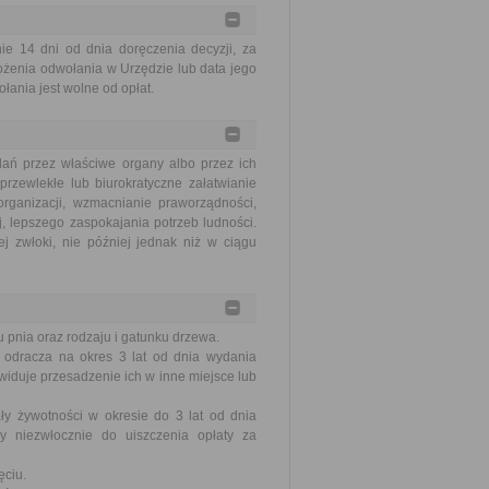
 14 dni od dnia doręczenia decyzji, za
ożenia odwołania w Urzędzie lub data jego
ania jest wolne od opłat.
ań przez właściwe organy albo przez ich
rzewlekłe lub biurokratyczne załatwianie
ganizacji, wzmacnianie praworządności,
, lepszego zaspokajania potrzeb ludności.
j zwłoki, nie później jednak niż w ciągu
 pnia oraz rodzaju i gatunku drzewa.
odracza na okres 3 lat od dnia wydania
ewiduje przesadzenie ich w inne miejsce lub
y żywotności w okresie do 3 lat od dnia
y niezwłocznie do uiszczenia opłaty za
ęciu.