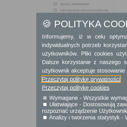
Sprawy obywatelskie
Udostępnianie informacji publicznej
Urząd Stanu Cywilnego
🍪 POLITYKA CO
Usługi
dla przedsiębiorców
Informujemy, iż w celu optyma
Usługi
dla instytucji,
indywidualnych potrzeb korzyst
urzędów
użytkowników. Pliki cookies uż
Dalsze korzystanie z naszego s
użytkownik akceptuje stosowanie 
Przeczytaj politykę prywatności
Przeczytaj politykę cookies
Wymagane - Wszystkie wymagan
Ułatwiające - Dostosowują zawa
rozpoznać urządzenie Użytkownika
Analizy i tworzenia statystyk 