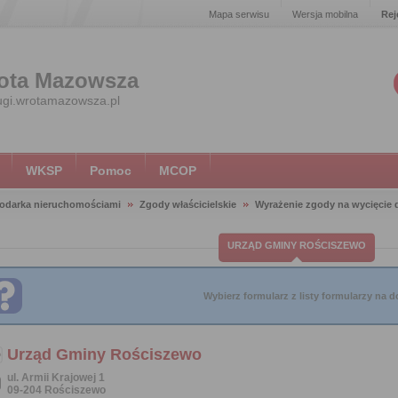
Mapa serwisu
Wersja mobilna
Rej
ota Mazowsza
ugi.wrotamazowsza.pl
WKSP
Pomoc
MCOP
odarka nieruchomościami
Zgody właścicielskie
Wyrażenie zgody na wycięcie
URZĄD GMINY ROŚCISZEWO
Wybierz formularz z listy formularzy na do
Urząd Gminy Rościszewo
ul. Armii Krajowej 1
09-204 Rościszewo