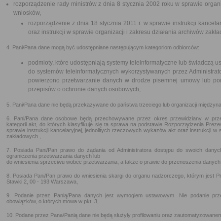
rozporządzenie rady ministrów z dnia 8 stycznia 2002 roku w sprawie organi
wniosków,
rozporządzenie z dnia 18 stycznia 2011 r. w sprawie instrukcji kancel
oraz instrukcji w sprawie organizacji i zakresu działania archiwów zakł
4. Pani/Pana dane mogą być udostępniane następującym kategoriom odbiorców:
podmioty, które udostępniają systemy teleinformatyczne lub świadczą us
do systemów teleinformatycznych wykorzystywanych przez Administrato
powierzono przetwarzanie danych w drodze pisemnej umowy lub por
przepisów o ochronie danych osobowych,
5. Pani/Pana dane nie będą przekazywane do państwa trzeciego lub organizacji międzyn
6. Pani/Pana dane osobowe będą przechowywane przez okres przewidziany w prze
kategorii akt, do których klasyfikuje się ta sprawa na podstawie Rozporządzenia Preze
sprawie instrukcji kancelaryjnej, jednolitych rzeczowych wykazów akt oraz instrukcji w 
zakładowych ,
7. Posiada Pani/Pan prawo do żądania od Administratora dostępu do swoich danych
ograniczenia przetwarzania danych lub
do wniesienia sprzeciwu wobec przetwarzania, a także o prawie do przenoszenia danych
8. Posiada Pani/Pan prawo do wniesienia skargi do organu nadzorczego, którym jest
Stawki 2, 00 - 193 Warszawa,
9. Podanie przez Panią/Pana danych jest wymogiem ustawowym. Nie podanie przez
obowiązków, o których mowa w pkt. 3,
10. Podane przez Pana/Panią dane nie będą służyły profilowaniu oraz zautomatyzowane