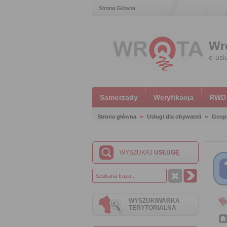
Strona Główna
Wr
e-usl
Samorządy
Weryfikacja
RWD
Strona główna
Usługi dla obywateli
Gosp
WYSZUKAJ
USŁUGĘ
WYSZUKIWARKA
TERYTORIALNA