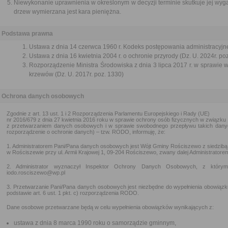
Niewykonanie uprawnienia w określonym w decyzji terminie skutkuje jej wyg
drzew wymierzana jest kara pieniężna.
Podstawa prawna
Ustawa z dnia 14 czerwca 1960 r. Kodeks postępowania administracyjne
Ustawa z dnia 16 kwietnia 2004 r. o ochronie przyrody (Dz. U. 2024r. po
Rozporządzenie Ministra Środowiska z dnia 3 lipca 2017 r. w sprawie w
krzewów (Dz. U. 2017r. poz. 1330)
Ochrona danych osobowych
Zgodnie z art. 13 ust. 1 i 2 Rozporządzenia Parlamentu Europejskiego i Rady (UE)
nr 2016/679 z dnia 27 kwietnia 2016 roku w sprawie ochrony osób fizycznych w związku
z przetwarzaniem danych osobowych i w sprawie swobodnego przepływu takich danyc
rozporządzenie o ochronie danych) – tzw. RODO, informuję, że:
1. Administratorem Pani/Pana danych osobowych jest Wójt Gminy Rościszewo z siedzibą
w Rościszewie przy ul. Armii Krajowej 1, 09-204 Rościszewo, zwany dalej Administratore
2. Administrator wyznaczył Inspektor Ochrony Danych Osobowych, z który
iodo.rosciszewo@wp.pl
3. Przetwarzanie Pani/Pana danych osobowych jest niezbędne do wypełnienia obowiązku
podstawie art. 6 ust. 1 pkt. c) rozporządzenia RODO.
Dane osobowe przetwarzane będą w celu wypełnienia obowiązków wynikających z:
ustawa z dnia 8 marca 1990 roku o samorządzie gminnym,