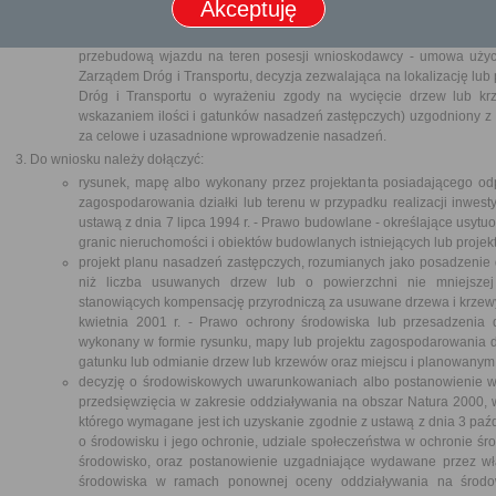
Akceptuję
wyrażeniu zgody na wycięcie drzew lub krzewów;
wniosek o wycięcie dotyczy drzew lub krzewów z pasa drogowego dr
przebudową wjazdu na teren posesji wnioskodawcy - umowa uży
Zarządem Dróg i Transportu, decyzja zezwalająca na lokalizację lu
Dróg i Transportu o wyrażeniu zgody na wycięcie drzew lub kr
wskazaniem ilości i gatunków nasadzeń zastępczych) uzgodniony z 
za celowe i uzasadnione wprowadzenie nasadzeń.
Do wniosku należy dołączyć:
rysunek, mapę albo wykonany przez projektanta posiadającego od
zagospodarowania działki lub terenu w przypadku realizacji inwesty
ustawą z dnia 7 lipca 1994 r. - Prawo budowlane - określające usyt
granic nieruchomości i obiektów budowlanych istniejących lub proje
projekt planu nasadzeń zastępczych, rozumianych jako posadzenie d
niż liczba usuwanych drzew lub o powierzchni nie mniejsze
stanowiących kompensację przyrodniczą za usuwane drzewa i krzewy 
kwietnia 2001 r. - Prawo ochrony środowiska lub przesadzenia 
wykonany w formie rysunku, mapy lub projektu zagospodarowania dzia
gatunku lub odmianie drzew lub krzewów oraz miejscu i planowanym 
decyzję o środowiskowych uwarunkowaniach albo postanowienie w 
przedsięwzięcia w zakresie oddziaływania na obszar Natura 2000, w
którego wymagane jest ich uzyskanie zgodnie z ustawą z dnia 3 paźdz
o środowisku i jego ochronie, udziale społeczeństwa w ochronie ś
środowisko, oraz postanowienie uzgadniające wydawane przez wł
środowiska w ramach ponownej oceny oddziaływania na środowi