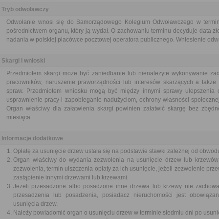
Tryb odwoławczy
Odwołanie wnosi się do Samorządowego Kolegium Odwoławczego w terminie
pośrednictwem organu, który ją wydał. O zachowaniu terminu decyduje data zł
nadania w polskiej placówce pocztowej operatora publicznego. Wniesienie odwoł
Skargi i wnioski
Przedmiotem skargi może być zaniedbanie lub nienależyte wykonywanie zad
pracowników, naruszenie praworządności lub interesów skarżących a także p
spraw. Przedmiotem wniosku mogą być między innymi sprawy ulepszenia or
usprawnienie pracy i zapobieganie nadużyciom, ochrony własności społecznej
Organ właściwy dla załatwienia skargi powinien załatwić skargę bez zbędne
miesiąca.
Informacje dodatkowe
Opłatę za usunięcie drzew ustala się na podstawie stawki zależnej od obwodu
Organ właściwy do wydania zezwolenia na usunięcie drzew lub krzewów 
zezwolenia, termin uiszczenia opłaty za ich usunięcie, jeżeli zezwolenie prz
zastąpienie innymi drzewami lub krzewami.
Jeżeli przesadzone albo posadzone inne drzewa lub krzewy nie zachował
przesadzenia lub posadzenia, posiadacz nieruchomości jest obowiązan
usunięcia drzew.
Należy powiadomić organ o usunięciu drzew w terminie siedmiu dni po usuni