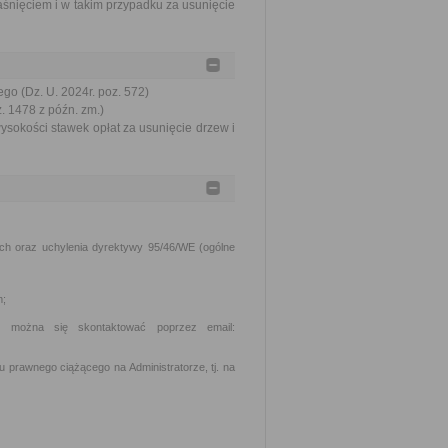
aśnięciem i w takim przypadku za usunięcie
go (Dz. U. 2024r. poz. 572)
z. 1478 z późn. zm.)
ysokości stawek opłat za usunięcie drzew i
h oraz uchylenia dyrektywy 95/46/WE (ogólne
m;
m można się skontaktować poprzez email:
 prawnego ciążącego na Administratorze, tj. na