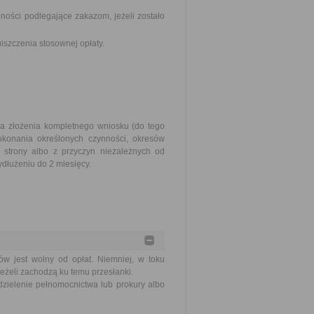
ości podlegające zakazom, jeżeli zostało
szczenia stosownej opłaty.
ia złożenia kompletnego wniosku (do tego
okonania określonych czynności, okresów
strony albo z przyczyn niezależnych od
dłużeniu do 2 miesięcy.
ów jest wolny od opłat. Niemniej, w toku
eżeli zachodzą ku temu przesłanki.
zielenie pełnomocnictwa lub prokury albo