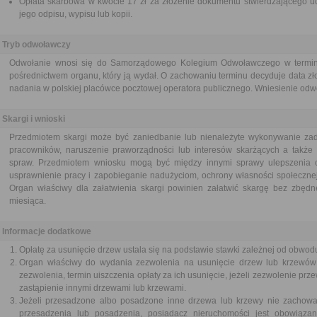
Opłata skarbowa w kwocie 17 zł za złożenie dokumentu stwierdzającego ud
jego odpisu, wypisu lub kopii.
Tryb odwoławczy
Odwołanie wnosi się do Samorządowego Kolegium Odwoławczego w terminie
pośrednictwem organu, który ją wydał. O zachowaniu terminu decyduje data zł
nadania w polskiej placówce pocztowej operatora publicznego. Wniesienie odwoł
Skargi i wnioski
Przedmiotem skargi może być zaniedbanie lub nienależyte wykonywanie zad
pracowników, naruszenie praworządności lub interesów skarżących a także p
spraw. Przedmiotem wniosku mogą być między innymi sprawy ulepszenia or
usprawnienie pracy i zapobieganie nadużyciom, ochrony własności społecznej
Organ właściwy dla załatwienia skargi powinien załatwić skargę bez zbędne
miesiąca.
Informacje dodatkowe
Opłatę za usunięcie drzew ustala się na podstawie stawki zależnej od obwodu
Organ właściwy do wydania zezwolenia na usunięcie drzew lub krzewów 
zezwolenia, termin uiszczenia opłaty za ich usunięcie, jeżeli zezwolenie prz
zastąpienie innymi drzewami lub krzewami.
Jeżeli przesadzone albo posadzone inne drzewa lub krzewy nie zachował
przesadzenia lub posadzenia, posiadacz nieruchomości jest obowiązan