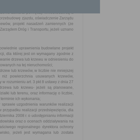
ogi publicznej, kolidujących z budową lub
czenia zawarta pomiędzy wnioskodawcą a
b przebudowę zjazdu, oświadczenie Zarządu
zewów, projekt nasadzeń zamiennych (ze
Zarządem Dróg i Transportu, jeżeli uznano
powiednie uprawnienia budowlane projekt
cji, dla której jest on wymagany zgodnie z
uowanie drzewa lub krzewu w odniesieniu do
ktowanych na tej nieruchomości;
rzew lub krzewów, w liczbie nie mniejszej
j niż powierzchnia usuwanych krzewów,
w rozumieniu art. 3 pkt 8 ustawy z dnia 27
drzewa lub krzewu- jeżeli są planowane,
łki lub terenu, oraz informację o liczbie,
terminie ich wykonania;
sprawie uzgodnienia warunków realizacji
 przypadku realizacji przedsięwzięcia, dla
iernika 2008 r. o udostępnianiu informacji
rodowiska oraz o ocenach oddziaływania na
aściwego regionalnego dyrektora ochrony
sko, jeżeli jest wymagana lub została