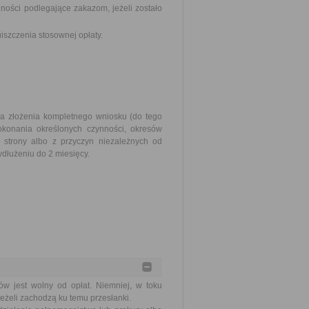
ości podlegające zakazom, jeżeli zostało
szczenia stosownej opłaty.
ia złożenia kompletnego wniosku (do tego
okonania określonych czynności, okresów
strony albo z przyczyn niezależnych od
dłużeniu do 2 miesięcy.
ów jest wolny od opłat. Niemniej, w toku
eżeli zachodzą ku temu przesłanki.