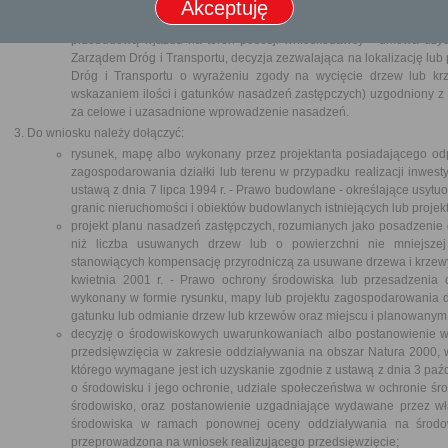
Akceptuję
wyrażeniu zgody na wycięcie drzew lub krzewów;
wniosek o wycięcie dotyczy drzew lub krzewów z pasa drogowego dr
przebudową wjazdu na teren posesji wnioskodawcy - umowa uży
Zarządem Dróg i Transportu, decyzja zezwalająca na lokalizację lu
Dróg i Transportu o wyrażeniu zgody na wycięcie drzew lub kr
wskazaniem ilości i gatunków nasadzeń zastępczych) uzgodniony z 
za celowe i uzasadnione wprowadzenie nasadzeń.
Do wniosku należy dołączyć:
rysunek, mapę albo wykonany przez projektanta posiadającego od
zagospodarowania działki lub terenu w przypadku realizacji inwesty
ustawą z dnia 7 lipca 1994 r. - Prawo budowlane - określające usyt
granic nieruchomości i obiektów budowlanych istniejących lub proje
projekt planu nasadzeń zastępczych, rozumianych jako posadzenie d
niż liczba usuwanych drzew lub o powierzchni nie mniejsze
stanowiących kompensację przyrodniczą za usuwane drzewa i krzewy 
kwietnia 2001 r. - Prawo ochrony środowiska lub przesadzenia 
wykonany w formie rysunku, mapy lub projektu zagospodarowania dzia
gatunku lub odmianie drzew lub krzewów oraz miejscu i planowanym 
decyzję o środowiskowych uwarunkowaniach albo postanowienie w 
przedsięwzięcia w zakresie oddziaływania na obszar Natura 2000, w
którego wymagane jest ich uzyskanie zgodnie z ustawą z dnia 3 paźdz
o środowisku i jego ochronie, udziale społeczeństwa w ochronie ś
środowisko, oraz postanowienie uzgadniające wydawane przez wł
środowiska w ramach ponownej oceny oddziaływania na środowi
przeprowadzona na wniosek realizującego przedsięwzięcie;