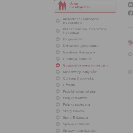
Usługi
dla obywateli
Architektura i planowanie
przestrzenne
Bezpieczeństwo i zarządzanie
kryzysowe
Drogownictwo
Działalność gospodarcza
Geodezja i Kartografia
Geodezja i Kataster
Gospodarka nieruchomościami
Konserwacja zabytków
Ochrona Środowiska
Oświata
Podatki i opłaty lokalne
Polityka lokalowa
Polityka społeczna
Skargi i wnioski
Sport i Rekreacja
Sprawy komunalne
Sprawy komunikacyjne