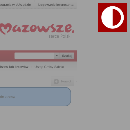
estracja w eUrzędzie
Logowanie interesanta
 drzew lub krzewów
Urząd Gminy Sabnie
Powrót
le strony.