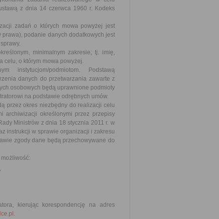
ustawą z dnia 14 czerwca 1960 r. Kodeks
acji zadań o których mowa powyżej jest
prawa), podanie danych dodatkowych jest
 sprawy.
reślonym, minimalnym zakresie; tj. imię,
a celu, o którym mowa powyżej.
ym instytucjom/podmiotom. Podstawą
rzenia danych do przetwarzania zawarte z
anych osobowych będą uprawnione podmioty
stratorowi na podstawie odrębnych umów.
przez okres niezbędny do realizacji celu
i archiwizacji określonymi przez przepisy
y Ministrów z dnia 18 stycznia 2011 r. w
z instrukcji w sprawie organizacji i zakresu
stawie zgody dane będą przechowywane do
, możliwość:
,
tora, kierując korespondencję na adres
ce.pl
.