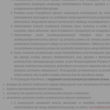
wypełnienia obowiązku prawnego Administratora Danych, zgodnie z 
postępowania administracyjnego.
Podanie przez Panią/Pana danych osobowych niezbędnych do realiz
obowiązkowe (wymagane na podstawie wyżej wymienionych przepisów 
dobrowolne. Niepodanie danych koniecznych skutkuje niezałatwieniem
Administrator Danych przetwarza Państwa dane osobowe w ściśle ok
nazwisko, dane adresowe, dane kontaktowe; niezbędnym do osiągnięci
Administrator może przekazać/powierzyć Państwa dane inn
przekazania/powierzenia danych są przepisy prawa lub umowy powie
podmiotami świadczących usługi na rzecz Administratora. Odbiorcą d
na podstawie przepisów prawa lub podmioty świadczące usługi Admini
Dane osobowe przetwarzane przez Administratora przechowywane będą 
dla jakiego zostały zebrane (bezterminowo) oraz zgodnie z terminam
powszechnie obowiązującego prawa, w tym Rozporządzenie Prezesa Rad
sprawie instrukcji kancelaryjnej, jednolitych rzeczowych wykazów akt ora
działania archiwów zakładowych. W przypadku przetwarzania na pod
chwili ustania celu w jakim została zebrana lub do wycofania zgody.
Przysługuje Pani/Panu,
z wyjątkami zastrzeżonymi przepisami prawa
dostępu do danych osobowych jej/jego dotyczących oraz otrzymania ich kopii
żądania sprostowania danych osobowych,
usunięcia lub ograniczenia przetwarzania danych osobowych,
wniesienia sprzeciwu wobec przetwarzania danych osobowych.
Z powyższych uprawnień można skorzystać w siedzibie Administra
Administratora lub drogą elektroniczną pisząc na adres:
iod-sk@tbdsiedl