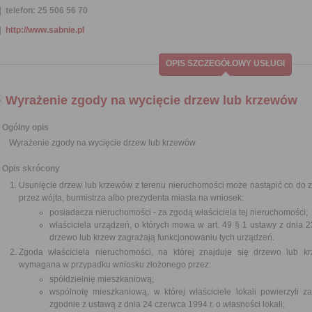
telefon: 25 506 56 70
http://www.sabnie.pl
OPIS SZCZEGÓŁOWY USŁUGI
Wyrażenie zgody na wycięcie drzew lub krzewów
Ogólny opis
Wyrażenie zgody na wycięcie drzew lub krzewów
Opis skrócony
Usunięcie drzew lub krzewów z terenu nieruchomości może nastąpić co do
przez wójta, burmistrza albo prezydenta miasta na wniosek:
posiadacza nieruchomości - za zgodą właściciela tej nieruchomości;
właściciela urządzeń, o których mowa w art. 49 § 1 ustawy z dnia 23
drzewo lub krzew zagrażają funkcjonowaniu tych urządzeń.
Zgoda właściciela nieruchomości, na której znajduje się drzewo lub kr
wymagana w przypadku wniosku złożonego przez:
spółdzielnię mieszkaniową;
wspólnotę mieszkaniową, w której właściciele lokali powierzyli 
zgodnie z ustawą z dnia 24 czerwca 1994 r. o własności lokali;