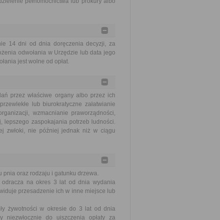
zielenie pełnomocnictwa lub prokury albo
 14 dni od dnia doręczenia decyzji, za
ożenia odwołania w Urzędzie lub data jego
ania jest wolne od opłat.
ań przez właściwe organy albo przez ich
rzewlekłe lub biurokratyczne załatwianie
ganizacji, wzmacnianie praworządności,
, lepszego zaspokajania potrzeb ludności.
j zwłoki, nie później jednak niż w ciągu
 pnia oraz rodzaju i gatunku drzewa.
odracza na okres 3 lat od dnia wydania
ewiduje przesadzenie ich w inne miejsce lub
y żywotności w okresie do 3 lat od dnia
y niezwłocznie do uiszczenia opłaty za