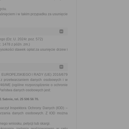
ęciu.
aśnięciem i w takim przypadku za usunięcie
go (Dz. U. 2024r. poz. 572)
z. 1478 z późn. zm.)
ysokości stawek opłat za usunięcie drzew i
TU EUROPEJSKIEGO I RADY (UE) 2016/679
u z przetwarzaniem danych osobowych i w
/46/WE (ogólne rozporządzenie o ochronie
m Państwa danych osobowych jest:
Sabnie, tel. 25 506 56 70.
znaczył Inspektora Ochrony Danych (IOD) –
twarzania danych osobowych. Z IOD można
go wniosku, petycji lub skargi.
ykonania zadania realizowanego w celu