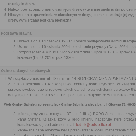
usunięcia drzew.
Należy powiadomić organ o usunięciu drzew w terminie siedmiu dni po usuni
Niewykonanie uprawnienia w określonym w decyzji terminie skutkuje jej wyg
drzew wymierzana jest kara pieniężna.
Podstawa prawna
Ustawa z dnia 14 czerwca 1960 r. Kodeks postępowania administracyjne
Ustawa z dnia 16 kwietnia 2004 r. o ochronie przyrody (Dz. U. 2024r. po
Rozporządzenie Ministra Środowiska z dnia 3 lipca 2017 r. w sprawie w
krzewów (Dz. U. 2017r. poz. 1330)
Ochrona danych osobowych
W związku z zapisami art. 13 oraz art. 14 ROZPORZĄDZENIA PARLAMEN
z dnia 27 kwietnia 2016 r. w sprawie ochrony osób fizycznych w związk
sprawie swobodnego przepływu takich danych oraz uchylenia dyrektywy 95
danych) (Dz. U. UE. z 2016 r., L 119, poz. 1) informujemy, że Administratore
Wójt Gminy Sabnie, reprezentujący Gminę Sabnie, z siedzibą: ul. Główna 73, 08-331 
Informujemy że na mocy art. 37 ust. 1 lit. a) RODO Administrator wy
Pana Stefana Książka, który w jego imieniu nadzoruje sferę prze
kontaktować się pod adresem mail:
iod-sk@tbdsiedlce.pl
.
Pani/Pana dane osobowe będą przetwarzane w celu rozpatrzenia złożone
Przetwarzanie Pani/Pana danych osobowych jest niezbędne do w