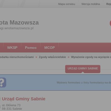
Mapa serwisu
Wersja mobilna
Rej
ota Mazowsza
ugi.wrotamazowsza.pl
WKSP
Pomoc
MCOP
odarka nieruchomościami
Zgody właścicielskie
Wyrażenie zgody na wycięcie
URZĄD GMINY SABNIE
Wybierz formularz z listy formularzy na do
Urząd Gminy Sabnie
ul. Główna 73
08-331 Sabnie