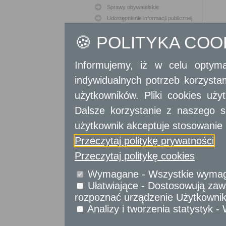
Sprawy obywatelskie
Udostępnianie informacji publicznej
Urząd Stanu Cywilnego
🍪 POLITYKA CO
Usługi
dla przedsiębiorców
Informujemy, iż w celu optyma
Usługi
dla instytucji,
indywidualnych potrzeb korzyst
urzędów
użytkowników. Pliki cookies uż
Dalsze korzystanie z naszego s
użytkownik akceptuje stosowanie 
Przeczytaj politykę prywatności
Przeczytaj politykę cookies
Wymagane - Wszystkie wymagan
Ułatwiające - Dostosowują zawa
rozpoznać urządzenie Użytkownika
Analizy i tworzenia statystyk 