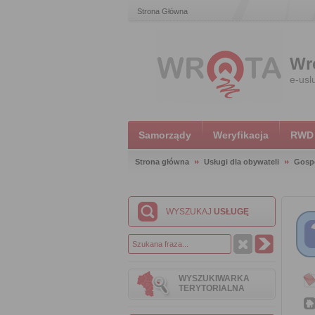
Strona Główna
Wr
e-usl
Samorządy
Weryfikacja
RWD
Strona główna
Usługi dla obywateli
Gosp
WYSZUKAJ
USŁUGĘ
WYSZUKIWARKA
TERYTORIALNA