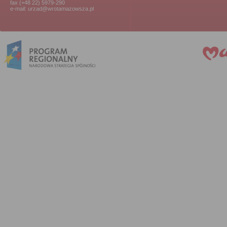
fax (+48 22) 5979-290
e-mail: urzad@wrotamazowsza.pl