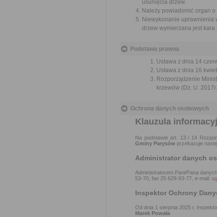
usunięcia drzew.
Należy powiadomić organ o u
Niewykonanie uprawnienia w 
drzew wymierzana jest kara 
Podstawa prawna
Ustawa z dnia 14 czer
Ustawa z dnia 16 kwiet
Rozporządzenie Ministr
krzewów (Dz. U. 2017r.
Ochrona danych osobowych
Klauzula informacy
Na podstawie art. 13 i 14 Rozpo
Gminy Parysów
przekazuje nastę
Administrator danych 
Administratorem Pani/Pana danyc
53-70, fax 25 629-93-77, e-mail:
u
Inspektor Ochrony Dany
Od dnia 1 sierpnia 2025 r. Inspe
Marek Powała