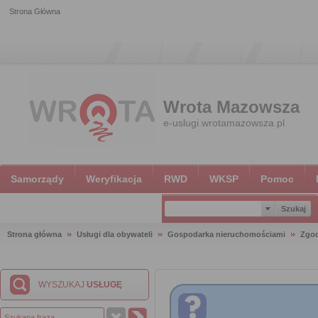
Strona Główna
Wrota Mazowsza
e-uslugi.wrotamazowsza.pl
Samorządy
Weryfikacja
RWD
WKSP
Pomoc
Strona główna
Usługi dla obywateli
Gospodarka nieruchomościami
Zgod
WYSZUKAJ
USŁUGĘ