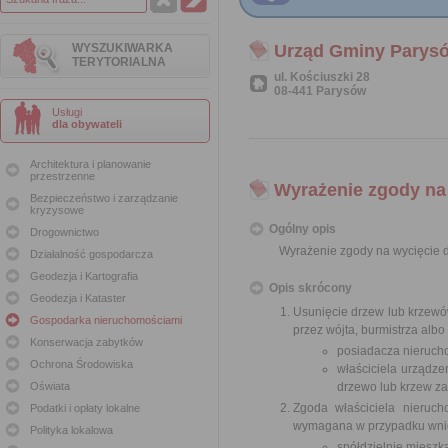
WYSZUKIWARKA
Urząd Gminy Parys
TERYTORIALNA
ul. Kościuszki 28
08-441 Parysów
Usługi
dla obywateli
Architektura i planowanie
przestrzenne
Wyrażenie zgody na
Bezpieczeństwo i zarządzanie
kryzysowe
Ogólny opis
Drogownictwo
Wyrażenie zgody na wycięcie 
Działalność gospodarcza
Geodezja i Kartografia
Opis skrócony
Geodezja i Kataster
Usunięcie drzew lub krzew
Gospodarka nieruchomościami
przez wójta, burmistrza alb
Konserwacja zabytków
posiadacza nierucho
Ochrona Środowiska
właściciela urządze
Oświata
drzewo lub krzew za
Zgoda właściciela nieruch
Podatki i opłaty lokalne
wymagana w przypadku wnio
Polityka lokalowa
spółdzielnię mieszk