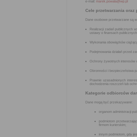
e-mail:
marek.powala@wp.pl
Cele przetwarzania oraz
Dane osobowe przetwarzane są w c
Realizacji zadań publicznych 
ustawy o finansach publicznyc
Wykonania obowiązków ciążących
Podejmowania działań przed zawar
Ochrony żywotnych interesów os
Obronności i bezpieczeństwa pa
Prawnie uzasadnionych interesó
dochodzenia roszczeń lub ochr
Kategorie odbiorców da
Dane mogą być przekazywane:
organom administracji pu
podmiotom przetwarzając
firmom kurierskim;
innym podmiotom, gdy jest