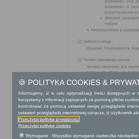
środowisko, oraz p
środowiska w rama
przeprowadzona na 
stosowne zezwoleni
wydane.
Pełnomocnictwo w przypadku
Odbiorca usługi
Obywatel, Przedsiębiorca, Insty
Termin załatwienia sprawy
Sprawa załatwiana jest niezw
terminu nie wlicza się term
zawieszenia postępowania o
🍪 POLITYKA COOKIES & PRYWA
organu). W przypadku spraw sz
Informujemy, iż w celu optymalizacji treści dostępnych w
Informacja
korzystamy z informacji zapisanych za pomocą plików cookie
kontrolować za pomocą ustawień swojej przeglądarki inter
Dodatkowe informac
ustawień przeglądarki internetowej oznacza, iż użytkownik ak
Opłata
Przeczytaj politykę prywatności
Przeczytaj politykę cookies
Wniosek o wyrażenie zgody
postpowania urząd określi w
Wymagane - Wszystkie wymagane ciasteczka niezbędne do
Opłata skarbowa w kwocie 1