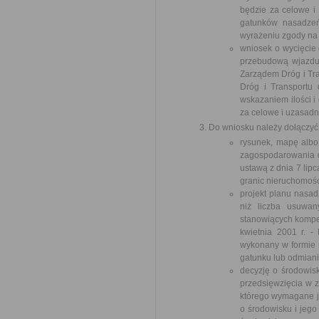
będzie za celowe i
gatunków nasadzeń
wyrażeniu zgody na
wniosek o wycięcie 
przebudową wjazdu
Zarządem Dróg i Tra
Dróg i Transportu
wskazaniem ilości i
za celowe i uzasad
Do wniosku należy dołączyć
rysunek, mapę albo
zagospodarowania dz
ustawą z dnia 7 lip
granic nieruchomośc
projekt planu nasad
niż liczba usuwan
stanowiących kompen
kwietnia 2001 r. -
wykonany w formie r
gatunku lub odmiani
decyzję o środowis
przedsięwzięcia w z
którego wymagane je
o środowisku i jego