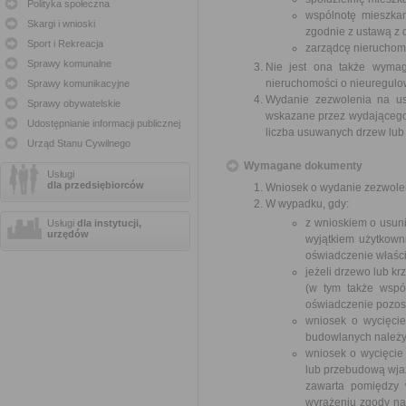
Polityka społeczna
wspólnotę mieszkan
Skargi i wnioski
zgodnie z ustawą z d
Sport i Rekreacja
zarządcę nieruchom
Sprawy komunalne
Nie jest ona także wymag
nieruchomości o nieuregul
Sprawy komunikacyjne
Wydanie zezwolenia na us
Sprawy obywatelskie
wskazane przez wydającego z
Udostępnianie informacji publicznej
liczba usuwanych drzew lub
Urząd Stanu Cywilnego
Wymagane dokumenty
Usługi
dla przedsiębiorców
Wniosek o wydanie zezwole
W wypadku, gdy:
z wnioskiem o usuni
Usługi
dla instytucji,
urzędów
wyjątkiem użytkown
oświadczenie właści
jeżeli drzewo lub k
(w tym także wspó
oświadczenie pozost
wniosek o wycięci
budowlanych należy
wniosek o wycięcie
lub przebudową wja
zawarta pomiędzy w
wyrażeniu zgody na 