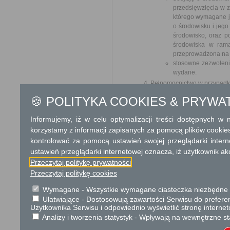
przedsięwzięcia w z
którego wymagane je
o środowisku i jego
środowisko, oraz p
środowiska w rama
przeprowadzona na 
stosowne zezwoleni
wydane.
Pełnomocnictwo w przypadku
🍪 POLITYKA COOKIES & PRYWA
Odbiorca usługi
Obywatel, Przedsiębiorca, Insty
Informujemy, iż w celu optymalizacji treści dostępnych w
korzystamy z informacji zapisanych za pomocą plików cookie
Termin załatwienia sprawy
kontrolować za pomocą ustawień swojej przeglądarki inter
Sprawa załatwiana jest niezw
ustawień przeglądarki internetowej oznacza, iż użytkownik ak
terminu nie wlicza się term
Przeczytaj politykę prywatności
zawieszenia postępowania o
organu). W przypadku spraw sz
Przeczytaj politykę cookies
Wymagane - Wszystkie wymagane ciasteczka niezbędne do
Informacja
Ułatwiające - Dostosowują zawartości Serwisu do preferen
Użytkownika Serwisu i odpowiednio wyświetlić stronę interne
Dodatkowe informac
Analizy i tworzenia statystyk - Wpływają na wewnętrzne st
Opłata