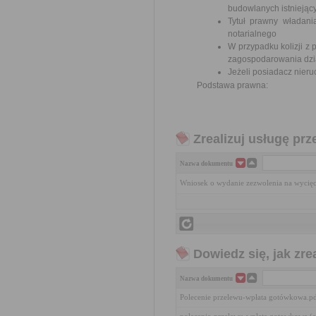
budowlanych istniejąc
Tytuł prawny władani
notarialnego
W przypadku kolizji 
zagospodarowania dzia
Jeżeli posiadacz nieru
Podstawa prawna:
Zrealizuj usługę prz
Nazwa dokumentu
Wniosek o wydanie zezwolenia na wycię
Dowiedz się, jak zr
Nazwa dokumentu
Polecenie przelewu-wpłata gotówkowa.p