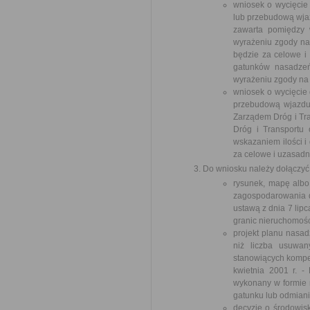
wniosek o wycięcie
lub przebudową wja
zawarta pomiędzy w
wyrażeniu zgody na 
będzie za celowe i
gatunków nasadzeń
wyrażeniu zgody na
wniosek o wycięcie 
przebudową wjazdu
Zarządem Dróg i Tra
Dróg i Transportu
wskazaniem ilości i
za celowe i uzasad
Do wniosku należy dołączyć
rysunek, mapę albo
zagospodarowania dz
ustawą z dnia 7 lip
granic nieruchomośc
projekt planu nasad
niż liczba usuwan
stanowiących kompen
kwietnia 2001 r. -
wykonany w formie r
gatunku lub odmiani
decyzję o środowis