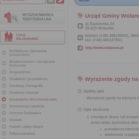
WYSZUKIWARKA
Urząd Gminy Wola
TERYTORIALNA
ul. Radomska 20
26-625 Wolanów
Usługi
telefon: (+48) 486186051, 48
dla obywateli
fax: (+48) 486187941
http://www.wolanow.pl
Architektura i planowanie
przestrzenne
Bezpieczeństwo i zarządzanie
kryzysowe
Drogownictwo
Wyrażenie zgody na
Działalność gospodarcza
Geodezja i Kartografia
Ogólny opis
Geodezja i Kataster
Wyrażenie zgody na wycięcie 
Gospodarka nieruchomościami
Konserwacja zabytków
Opis skrócony
Ochrona Środowiska
Usunięcie drzew lub krzew
Oświata
przez wójta, burmistrza alb
Podatki i opłaty lokalne
posiadacza nierucho
Polityka lokalowa
właściciela urządze