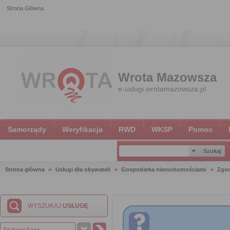
Strona Główna
Wrota Mazowsza
e-uslugi.wrotamazowsza.pl
Samorządy
Weryfikacja
RWD
WKSP
Pomoc
Strona główna
Usługi dla obywateli
Gospodarka nieruchomościami
Zgod
WYSZUKAJ
USŁUGĘ