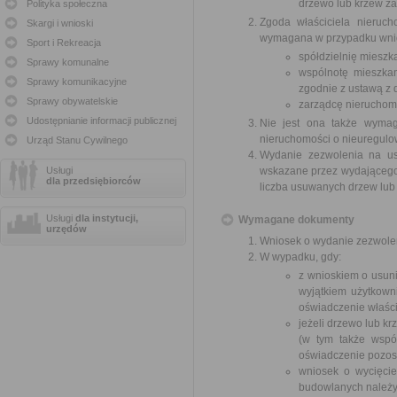
drzewo lub krzew za
Polityka społeczna
Zgoda właściciela nieruch
Skargi i wnioski
wymagana w przypadku wnio
Sport i Rekreacja
spółdzielnię mieszk
Sprawy komunalne
wspólnotę mieszkan
Sprawy komunikacyjne
zgodnie z ustawą z d
Sprawy obywatelskie
zarządcę nieruchom
Udostępnianie informacji publicznej
Nie jest ona także wymag
nieruchomości o nieuregul
Urząd Stanu Cywilnego
Wydanie zezwolenia na us
Usługi
wskazane przez wydającego z
dla przedsiębiorców
liczba usuwanych drzew lub
Usługi
dla instytucji,
Wymagane dokumenty
urzędów
Wniosek o wydanie zezwole
W wypadku, gdy:
z wnioskiem o usuni
wyjątkiem użytkown
oświadczenie właści
jeżeli drzewo lub k
(w tym także wspó
oświadczenie pozost
wniosek o wycięci
budowlanych należy