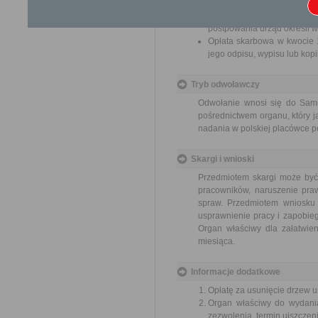
Wniosek o wyrażenie zgody
postpowania urząd określi w
Opłata skarbowa w kwocie 1
jego odpisu, wypisu lub kopii
Tryb odwoławczy
Odwołanie wnosi się do Sam
pośrednictwem organu, który j
nadania w polskiej placówce p
Skargi i wnioski
Przedmiotem skargi może być
pracowników, naruszenie praw
spraw. Przedmiotem wniosku 
usprawnienie pracy i zapobieg
Organ właściwy dla załatwien
miesiąca.
Informacje dodatkowe
Opłatę za usunięcie drzew u
Organ właściwy do wydania
zezwolenia, termin uiszczeni