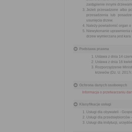
zastąpienie innymi drzewam
Jeżeli przesadzone albo p
przesadzenia lub posadze
usunięcia drzew.
Należy powiadomić organ o u
Niewykonanie uprawnienia w 
drzew wymierzana jest kara 
Podstawa prawna
Ustawa z dnia 14 czer
Ustawa z dnia 16 kwiet
Rozporządzenie Ministr
krzewów (Dz. U. 2017r.
Ochrona danych osobowych
Informacja o przetwarzaniu d
Klasyfikacje usługi
Usługi dla obywateli - Gosp
Usługi dla przedsiębiorców 
Usługi dla instytucji, urzę