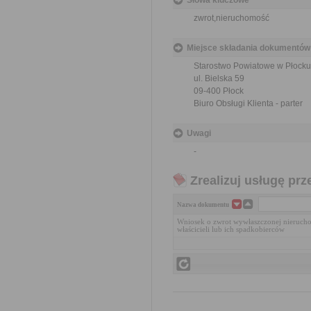
Słowa kluczowe
zwrot,nieruchomość
Miejsce składania dokumentów
Starostwo Powiatowe w Płocku
ul. Bielska 59
09-400 Płock
Biuro Obsługi Klienta - parter
Uwagi
-
Zrealizuj usługę prz
Nazwa dokumentu
Wniosek o zwrot wywłaszczonej nierucho
właścicieli lub ich spadkobierców