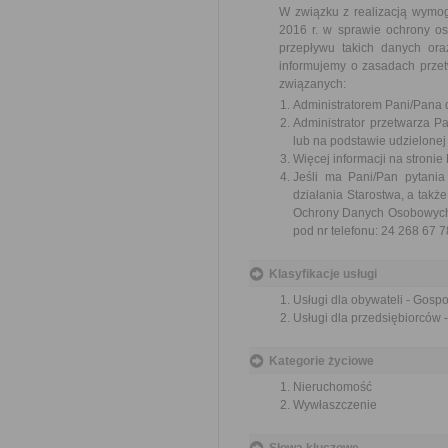
W związku z realizacją wymo
2016 r. w sprawie ochrony o
przepływu takich danych or
informujemy o zasadach prze
związanych:
Administratorem Pani/Pana d
Administrator przetwarza 
lub na podstawie udzielonej
Więcej informacji na stronie
Jeśli ma Pani/Pan pytani
działania Starostwa, a tak
Ochrony Danych Osobowych w
pod nr telefonu: 24 268 67 7
Klasyfikacje usługi
Usługi dla obywateli - Gosp
Usługi dla przedsiębiorców
Kategorie życiowe
Nieruchomość
Wywłaszczenie