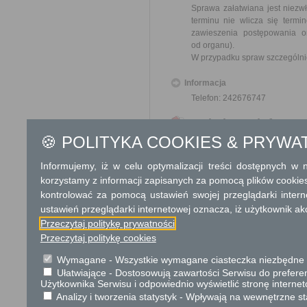
Sprawa załatwiana jest niezw
terminu nie wlicza się term
zawieszenia postępowania 
od organu).
W przypadku spraw szczególni
Informacja
Telefon: 242676747
Dodatkowe informac
🍪 POLITYKA COOKIES & PRYWA
Opłata
Wniosek o zwrot wywłaszczon
Informujemy, iż w celu optymalizacji treści dostępnych w
17 zł opłata skarbowa za z
korzystamy z informacji zapisanych za pomocą plików cookie
kontrolować za pomocą ustawień swojej przeglądarki inter
Tryb odwoławczy
ustawień przeglądarki internetowej oznacza, iż użytkownik ak
Przeczytaj politykę prywatności
Odwołanie wnosi się do Woje
organu, który ją wydał. O z
Przeczytaj politykę cookies
w polskiej placówce pocztowej 
Wymagane - Wszystkie wymagane ciasteczka niezbędne do
Ułatwiające - Dostosowują zawartości Serwisu do preferen
Skargi i wnioski
Użytkownika Serwisu i odpowiednio wyświetlić stronę interne
Przedmiotem skargi może by
Analizy i tworzenia statystyk - Wpływają na wewnętrzne st