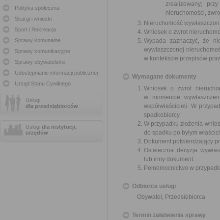
zrealizowany; prz
Polityka społeczna
nieruchomości, zwro
Skargi i wnioski
Nieruchomość wywłaszczona p
Sport i Rekreacja
Wniosek o zwrot nieruchomo
Sprawy komunalne
Wypada zaznaczyć, że nie
wywłaszczonej nieruchomoś
Sprawy komunikacyjne
w kontekście przepisów pr
Sprawy obywatelskie
Udostępnianie informacji publicznej
Wymagane dokumenty
Urząd Stanu Cywilnego
Wniosek o zwrot nieruchom
w momencie wywłaszczenia
Usługi
współwłaścicieli. W przypad
dla przedsiębiorców
spadkobiercy.
W przypadku złożenia wnios
Usługi
dla instytucji,
do spadku po byłym właścici
urzędów
Dokument potwierdzający pr
Ostateczna decyzja wywłas
lub inny dokument.
Pełnomocnictwo w przypadku
Odbiorca usługi
Obywatel, Przedsiębiorca
Termin załatwienia sprawy