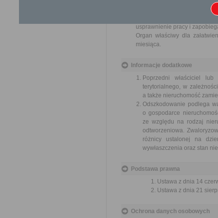
ich pracowników, naruszenie p
spraw.
Przedmiotem wniosku mogą 
usprawnienie pracy i zapobieg
Organ właściwy dla załatwien
miesiąca.
Informacje dodatkowe
Poprzedni właściciel lu
terytorialnego, w zależnoś
a także nieruchomość zamie
Odszkodowanie podlega walo
o gospodarce nieruchomośc
ze względu na rodzaj nier
odtworzeniowa. Zwaloryzo
różnicy ustalonej na dzie
wywłaszczenia oraz stan nie
Podstawa prawna
Ustawa z dnia 14 czer
Ustawa z dnia 21 sierp
Ochrona danych osobowych