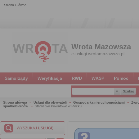
Strona Główna
Wrota Mazowsza
e-uslugi.wrotamazowsza.pl
Samorządy
Weryfikacja
RWD
WKSP
Pomoc
Strona główna
Usługi dla obywateli
Gospodarka nieruchomościami
Zwro
spadkobierców
Starostwo Powiatowe w Płocku
WYSZUKAJ
USŁUGĘ