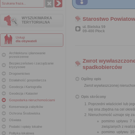
WYSZUKIWARKA
Starostwo Powiatow
TERYTORIALNA
ul. Bielska 59
09-400 Płock
Usługi
dla obywateli
Architektura i planowanie
przestrzenne
Zwrot wywłaszczonej
Bezpieczeństwo i zarządzanie
spadkobierców
kryzysowe
Drogownictwo
Ogólny opis
Działalność gospodarcza
Zwrot wywłaszczonej nieruchom
Geodezja i Kartografia
Geodezja i Kataster
Opis skrócony
Gospodarka nieruchomościami
Poprzedni właściciel lub je
Konserwacja zabytków
się ona zbędna na cel okreś
Ochrona Środowiska
Nieruchomość uznaje się za 
Oświata
pomimo upływu 7 la
związanych z realiza
Podatki i opłaty lokalne
pomimo upływu 10 l
Polityka lokalowa