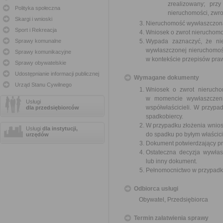
zrealizowany; prz
Polityka społeczna
nieruchomości, zwro
Skargi i wnioski
Nieruchomość wywłaszczona p
Sport i Rekreacja
Wniosek o zwrot nieruchomo
Sprawy komunalne
Wypada zaznaczyć, że nie
wywłaszczonej nieruchomoś
Sprawy komunikacyjne
w kontekście przepisów pr
Sprawy obywatelskie
Udostępnianie informacji publicznej
Wymagane dokumenty
Urząd Stanu Cywilnego
Wniosek o zwrot nieruchom
w momencie wywłaszczenia
Usługi
współwłaścicieli. W przypad
dla przedsiębiorców
spadkobiercy.
W przypadku złożenia wnios
Usługi
dla instytucji,
do spadku po byłym właścici
urzędów
Dokument potwierdzający pr
Ostateczna decyzja wywłas
lub inny dokument.
Pełnomocnictwo w przypadku
Odbiorca usługi
Obywatel, Przedsiębiorca
Termin załatwienia sprawy