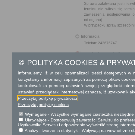
Sprawa załatwiana jest niezw
terminu nie wlicza się term
zawieszenia postępowania 
od organu).
W przypadku spraw szczególni
Informacja
Telefon: 242676747
Dodatkowe informac
🍪 POLITYKA COOKIES & PRYWA
Opłata
Wniosek o zwrot wywłaszczon
Informujemy, iż w celu optymalizacji treści dostępnych w
17 zł opłata skarbowa za z
korzystamy z informacji zapisanych za pomocą plików cookie
kontrolować za pomocą ustawień swojej przeglądarki inter
Tryb odwoławczy
ustawień przeglądarki internetowej oznacza, iż użytkownik ak
Przeczytaj politykę prywatności
Odwołanie wnosi się do Woje
organu, który ją wydał. O z
Przeczytaj politykę cookies
w polskiej placówce pocztowej 
Wymagane - Wszystkie wymagane ciasteczka niezbędne do
Ułatwiające - Dostosowują zawartości Serwisu do preferen
Skargi i wnioski
Użytkownika Serwisu i odpowiednio wyświetlić stronę interne
Przedmiotem skargi może by
Analizy i tworzenia statystyk - Wpływają na wewnętrzne st