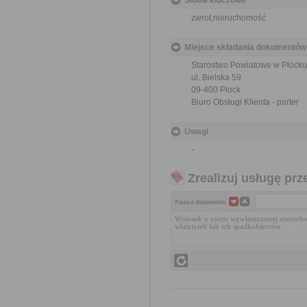
Słowa kluczowe
zwrot,nieruchomość
Miejsce składania dokumentów
Starostwo Powiatowe w Płocku
ul. Bielska 59
09-400 Płock
Biuro Obsługi Klienta - parter
Uwagi
-
Zrealizuj usługę prz
Nazwa dokumentu
Wniosek o zwrot wywłaszczonej nierucho
właścicieli lub ich spadkobierców