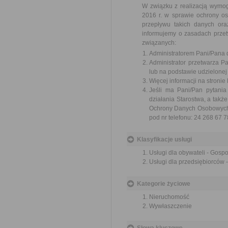
W związku z realizacją wymo
2016 r. w sprawie ochrony o
przepływu takich danych or
informujemy o zasadach prze
związanych:
Administratorem Pani/Pana d
Administrator przetwarza 
lub na podstawie udzielonej
Więcej informacji na stronie
Jeśli ma Pani/Pan pytani
działania Starostwa, a tak
Ochrony Danych Osobowych w
pod nr telefonu: 24 268 67 7
Klasyfikacje usługi
Usługi dla obywateli - Gosp
Usługi dla przedsiębiorców
Kategorie życiowe
Nieruchomość
Wywłaszczenie