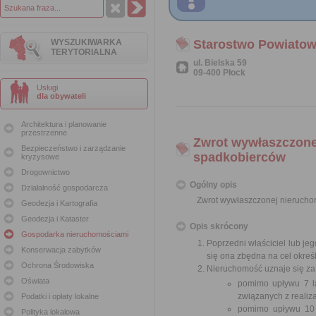
WYSZUKIWARKA
Starostwo Powiatow
TERYTORIALNA
ul. Bielska 59
09-400 Płock
Usługi
dla obywateli
Architektura i planowanie
przestrzenne
Zwrot wywłaszczonej
Bezpieczeństwo i zarządzanie
spadkobierców
kryzysowe
Drogownictwo
Ogólny opis
Działalność gospodarcza
Zwrot wywłaszczonej nieruchom
Geodezja i Kartografia
Geodezja i Kataster
Opis skrócony
Gospodarka nieruchomościami
Poprzedni właściciel lub je
Konserwacja zabytków
się ona zbędna na cel okreś
Ochrona Środowiska
Nieruchomość uznaje się za 
Oświata
pomimo upływu 7 la
związanych z realiza
Podatki i opłaty lokalne
pomimo upływu 10 l
Polityka lokalowa