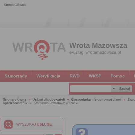
Strona Główna
Wrota Mazowsza
e-uslugi.wrotamazowsza.pl
Samorządy
Weryfikacja
RWD
WKSP
Pomoc
Strona główna
Usługi dla obywateli
Gospodarka nieruchomościami
Zwro
spadkobierców
Starostwo Powiatowe w Płocku
WYSZUKAJ
USŁUGĘ