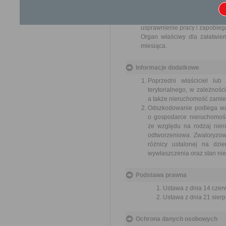
ich pracowników, naruszenie p
spraw.
Przedmiotem wniosku mogą 
usprawnienie pracy i zapobieg
Organ właściwy dla załatwien
miesiąca.
Informacje dodatkowe
Poprzedni właściciel lu
terytorialnego, w zależnoś
a także nieruchomość zamie
Odszkodowanie podlega walo
o gospodarce nieruchomośc
ze względu na rodzaj nier
odtworzeniowa. Zwaloryzo
różnicy ustalonej na dzie
wywłaszczenia oraz stan nie
Podstawa prawna
Ustawa z dnia 14 czer
Ustawa z dnia 21 sierp
Ochrona danych osobowych