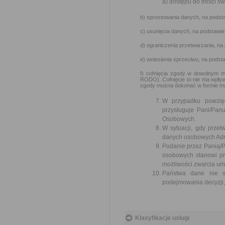
a) dostępu do treści s
b) sprostowania danych, na podsta
c) usunięcia danych, na podstawie
d) ograniczenia przetwarzania, na
e) wniesienia sprzeciwu, na podst
f) cofnięcia zgody w dowolnym m
RODO). Cofnięcie to nie ma wpływ
zgody można dokonać w formie ma
W przypadku powzię
przysługuje Pani/Pa
Osobowych.
W sytuacji, gdy prze
danych osobowych Admi
Podanie przez Panią/P
osobowych stanowi pr
możliwości zwarcia um
Państwa dane nie są
podejmowania decyzji, 
Klasyfikacje usługi