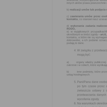
wniosków, Rozporządzenie Ministra
innych aktów prawa powszechnie o
b)
realizacji umów lub podjęcia
c)
zawierania umów przez oso
kontaktu
, co stanowi nasz uzasad
d)
wykonania zadania realizo
RODO,
e) w wyjątkowych przypadkach
określonym w treści zgody
- art.6
kontaktu, a które nie są wymagan
dobrowolne, a ich podanie oznac
podają te dane.
W związku z przetwar
mogą być:
a) organy władzy publicznej ora
zakresie i w celach, które wynik
b) inne podmioty, które przetw
usług hostingowych.
Pani/Pana dane osobow
po tym czasie przez
zwłaszcza ustawy z 
przetwarzania danych 
wycofania zgody.
Na warunkach określon