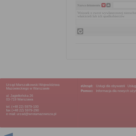
Nazwa dokumentu
Wniosek o zwrot wywłaszczonej nierucho
właścicieli lub ich spadkobierców
Urząd Marszałkowski Województwa
eUrząd:
Usługi dla obywateli
|
Usług
Mazowieckiego w Warszawie
Pomoc:
Informacja dla nowych uż
ul. Jagiellońska 26
03-719 Warszawa
tel. (+48 22) 5979-100
fax (+48 22) 5979-290
e-mail: urzad@wrotamazowsza.pl