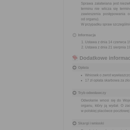
Sprawa załatwiana jest niezw
terminu nie wlicza się term
zawieszenia postępowania 
od organu).
W przypadku spraw szczególni
Informacja
Ustawa z dnia 14 czerwca 19
Ustawa z dnia 21 sierpnia 1
Dodatkowe informac
Opłata
Wniosek o zwrot wywłaszczon
17 zł opłata skarbowa za z
Tryb odwoławczy
Odwołanie wnosi się do Woje
organu, który ją wydał. O z
w polskiej placówce pocztowej 
Skargi i wnioski