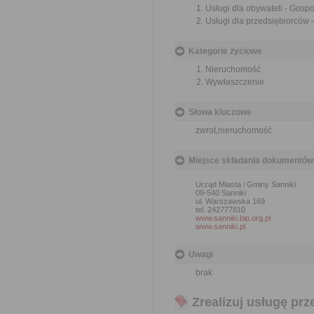
Usługi dla obywateli - Gosp
Usługi dla przedsiębiorców
Kategorie życiowe
Nieruchomość
Wywłaszczenie
Słowa kluczowe
zwrot,nieruchomość
Miejsce składania dokumentów
Urząd Miasta i Gminy Sanniki
09-540 Sanniki
ul. Warszawska 169
tel. 242777810
www.sanniki.bip.org.pl
www.sanniki.pl
Uwagi
brak
Zrealizuj usługę prz