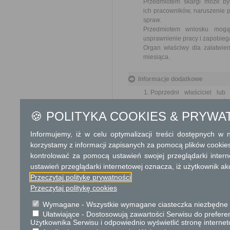
Przedmiotem skargi może by
ich pracowników, naruszenie p
spraw.
Przedmiotem wniosku mogą 
usprawnienie pracy i zapobieg
Organ właściwy dla załatwien
miesiąca.
Informacje dodatkowe
Poprzedni właściciel lu
terytorialnego, w zależnoś
a także nieruchomość zamie
🍪 POLITYKA COOKIES & PRYWA
Odszkodowanie podlega walo
o gospodarce nieruchomośc
Informujemy, iż w celu optymalizacji treści dostępnych w
ze względu na rodzaj nier
korzystamy z informacji zapisanych za pomocą plików cookie
odtworzeniowa. Zwaloryzo
kontrolować za pomocą ustawień swojej przeglądarki inter
różnicy ustalonej na dzie
ustawień przeglądarki internetowej oznacza, iż użytkownik ak
wywłaszczenia oraz stan nie
Przeczytaj politykę prywatności
Przeczytaj politykę cookies
Podstawa prawna
Ustawa z dnia 14 czer
Wymagane - Wszystkie wymagane ciasteczka niezbędne do
Ustawa z dnia 21 sierp
Ułatwiające - Dostosowują zawartości Serwisu do preferen
Użytkownika Serwisu i odpowiednio wyświetlić stronę interne