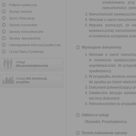
zrealizowany; prz
Polityka społeczna
nieruchomości, zwro
Skargi i wnioski
Nieruchomość wywłaszczona p
Sport i Rekreacja
Wniosek o zwrot nieruchomo
Sprawy komunalne
Wypada zaznaczyć, że nie
wywłaszczonej nieruchomoś
Sprawy komunikacyjne
w kontekście przepisów pr
Sprawy obywatelskie
Udostępnianie informacji publicznej
Wymagane dokumenty
Urząd Stanu Cywilnego
Wniosek o zwrot nieruchom
w momencie wywłaszczenia
Usługi
współwłaścicieli. W przypad
dla przedsiębiorców
spadkobiercy.
W przypadku złożenia wnios
Usługi
dla instytucji,
do spadku po byłym właścici
urzędów
Dokument potwierdzający pr
Ostateczna decyzja wywłas
lub inny dokument.
Pełnomocnictwo w przypadku
Odbiorca usługi
Obywatel, Przedsiębiorca
Termin załatwienia sprawy