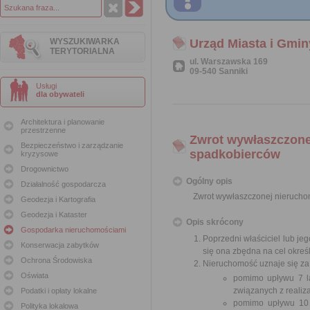
WYSZUKIWARKA
Urząd Miasta i Gmin
TERYTORIALNA
ul. Warszawska 169
09-540 Sanniki
Usługi
dla obywateli
Architektura i planowanie
przestrzenne
Zwrot wywłaszczonej
Bezpieczeństwo i zarządzanie
spadkobierców
kryzysowe
Drogownictwo
Ogólny opis
Działalność gospodarcza
Zwrot wywłaszczonej nieruchom
Geodezja i Kartografia
Geodezja i Kataster
Opis skrócony
Gospodarka nieruchomościami
Poprzedni właściciel lub je
Konserwacja zabytków
się ona zbędna na cel okreś
Ochrona Środowiska
Nieruchomość uznaje się za 
Oświata
pomimo upływu 7 la
związanych z realiza
Podatki i opłaty lokalne
pomimo upływu 10 l
Polityka lokalowa