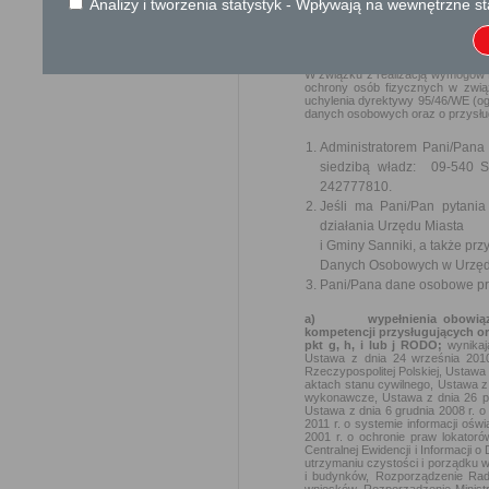
Analizy i tworzenia statystyk - Wpływają na wewnętrzne st
Ochrona danych osobowych
KLAUZULA INFORMACYJNA O
W związku z realizacją wymogów R
ochrony osób fizycznych w zwią
uchylenia dyrektywy 95/46/WE (og
danych osobowych oraz o przysłu
Administratorem Pani/Pana
siedzibą władz: 09-540 S
242777810.
Jeśli ma Pani/Pan pytani
działania Urzędu Miasta
i Gminy Sanniki, a także p
Danych Osobowych w Urzędz
Pani/Pana dane osobowe prz
a)
wypełnienia obowiąz
kompetencji przysługujących or
pkt g, h, i lub j RODO;
wynika
Ustawa z dnia 24 września 2010
Rzeczypospolitej Polskiej, Ustawa 
aktach stanu cywilnego, Ustawa z
wykonawcze, Ustawa z dnia 26 paź
Ustawa z dnia 6 grudnia 2008 r. 
2011 r. o systemie informacji ośw
2001 r. o ochronie praw lokator
Centralnej Ewidencji i Informacji 
utrzymaniu czystości i porządku 
i budynków, Rozporządzenie Rady