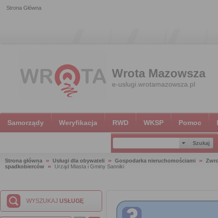
Strona Główna
Wrota Mazowsza
e-uslugi.wrotamazowsza.pl
Samorządy
Weryfikacja
RWD
WKSP
Pomoc
Strona główna
Usługi dla obywateli
Gospodarka nieruchomościami
Zwro
spadkobierców
Urząd Miasta i Gminy Sanniki
WYSZUKAJ
USŁUGĘ