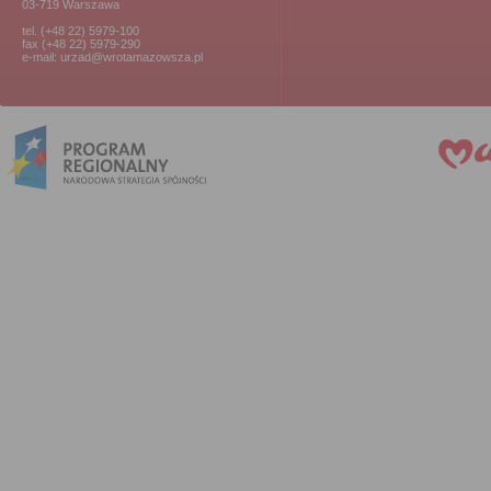
03-719 Warszawa
tel. (+48 22) 5979-100
fax (+48 22) 5979-290
e-mail: urzad@wrotamazowsza.pl