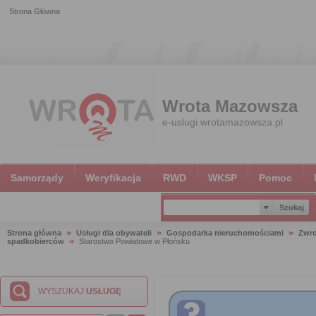
Strona Główna
Wrota Mazowsza
e-uslugi.wrotamazowsza.pl
Samorządy
Weryfikacja
RWD
WKSP
Pomoc
Strona główna
Usługi dla obywateli
Gospodarka nieruchomościami
Zwro
spadkobierców
Starostwo Powiatowe w Płońsku
WYSZUKAJ
USŁUGĘ