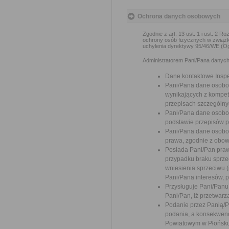
Ochrona danych osobowych
Zgodnie z art. 13 ust. 1 i ust. 2 
ochrony osób fizycznych w związ
uchylenia dyrektywy 95/46/WE (Og
Administratorem Pani/Pana danych 
Dane kontaktowe Insp
Pani/Pana dane osobo
wynikających z kompete
przepisach szczególny
Pani/Pana dane osobo
podstawie przepisów 
Pani/Pana dane osobo
prawa, zgodnie z obow
Posiada Pani/Pan praw
przypadku braku sprzec
wniesienia sprzeciwu 
Pani/Pana interesów, p
Przysługuje Pani/Pan
Pani/Pan, iż przetwar
Podanie przez Panią/
podania, a konsekwenc
Powiatowym w Płońsku