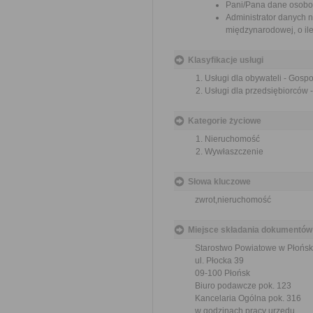
Pani/Pana dane osobo
Administrator danych 
międzynarodowej, o il
Klasyfikacje usługi
Usługi dla obywateli - Gosp
Usługi dla przedsiębiorców
Kategorie życiowe
Nieruchomość
Wywłaszczenie
Słowa kluczowe
zwrot,nieruchomość
Miejsce składania dokumentów
Starostwo Powiatowe w Płońsk
ul. Płocka 39
09-100 Płońsk
Biuro podawcze pok. 123
Kancelaria Ogólna pok. 316
w godzinach pracy urzędu