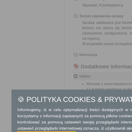
Obywatel, Przedsiębiorca
Termin załatwienia sprawy
Sprawa załatwiana jest niezw
terminu nie wlicza się term
zawieszenia postępowania 
od organu).
W przypadku spraw szczególni
Informacja
Dodatkowe informac
Opłata
Wniosek o zwrot wywłaszczon
17 zł opłata skarbowa za z
🍪 POLITYKA COOKIES & PRYWA
Tryb odwoławczy
Informujemy, iż w celu optymalizacji treści dostępnych w
Odwołanie wnosi się do Woje
organu, który ją wydał. O z
korzystamy z informacji zapisanych za pomocą plików cookie
w polskiej placówce pocztowej 
kontrolować za pomocą ustawień swojej przeglądarki inter
ustawień przeglądarki internetowej oznacza, iż użytkownik ak