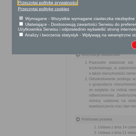
Skargi i wnioski
Przeczytaj politykę prywatności
Przeczytaj politykę cookies
Przedmiotem skargi może by
ich pracowników, naruszenie p
Wymagane - Wszystkie wymagane ciasteczka niezbędne do
spraw.
Ułatwiające - Dostosowują zawartości Serwisu do preferen
Przedmiotem wniosku mogą 
Użytkownika Serwisu i odpowiednio wyświetlić stronę interne
usprawnienie pracy i zapobieg
Analizy i tworzenia statystyk - Wpływają na wewnętrzne st
Organ właściwy dla załatwien
miesiąca.
Informacje dodatkowe
Poprzedni właściciel lu
terytorialnego, w zależnoś
a także nieruchomość zamie
Odszkodowanie podlega walo
o gospodarce nieruchomośc
ze względu na rodzaj nier
odtworzeniowa. Zwaloryzo
różnicy ustalonej na dzie
wywłaszczenia oraz stan nie
Podstawa prawna
Ustawa z dnia 14 czer
Ustawa z dnia 21 sierp