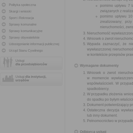
Polityka społeczna
pomimo upływu 7 la
związanych z realiza
Skargi i wnioski
pomimo upływu 10 l
Sport i Rekreacja
zrealizowany; prz
Sprawy komunalne
nieruchomości, zwro
Sprawy komunikacyjne
Nieruchomość wywłaszczona p
Sprawy obywatelskie
Wniosek o zwrot nieruchomo
Wypada zaznaczyć, że nie
Udostępnianie informacji publicznej
wywłaszczonej nieruchomoś
Urząd Stanu Cywilnego
w kontekście przepisów pr
Usługi
dla przedsiębiorców
Wymagane dokumenty
Wniosek o zwrot nieruchom
Usługi
dla instytucji,
w momencie wywłaszczenia
urzędów
współwłaścicieli. W przypad
spadkobiercy.
W przypadku złożenia wnios
do spadku po byłym właścici
Dokument potwierdzający pr
Ostateczna decyzja wywłas
lub inny dokument.
Pełnomocnictwo w przypadku
Odbiorca usługi