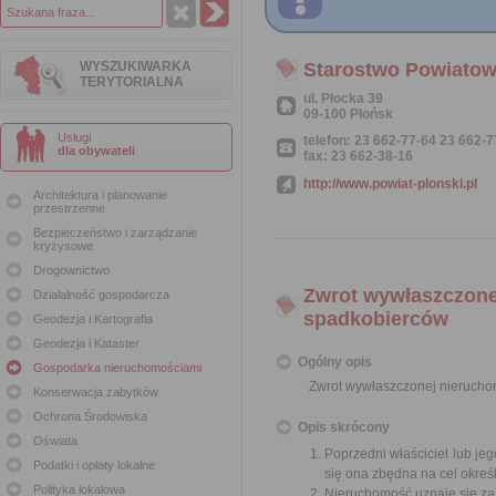
WYSZUKIWARKA
Starostwo Powiatow
TERYTORIALNA
ul. Płocka 39
09-100 Płońsk
Usługi
telefon: 23 662-77-64 23 662-
dla obywateli
fax: 23 662-38-16
http://www.powiat-plonski.pl
Architektura i planowanie
przestrzenne
Bezpieczeństwo i zarządzanie
kryzysowe
Drogownictwo
Zwrot wywłaszczonej
Działalność gospodarcza
spadkobierców
Geodezja i Kartografia
Geodezja i Kataster
Ogólny opis
Gospodarka nieruchomościami
Zwrot wywłaszczonej nieruchom
Konserwacja zabytków
Ochrona Środowiska
Opis skrócony
Oświata
Poprzedni właściciel lub je
Podatki i opłaty lokalne
się ona zbędna na cel okreś
Polityka lokalowa
Nieruchomość uznaje się za 