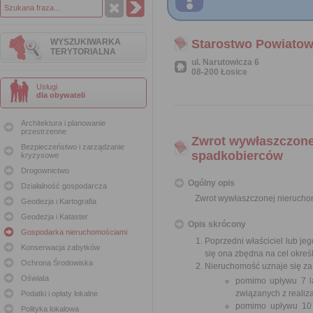
WYSZUKIWARKA
Starostwo Powiatow
TERYTORIALNA
ul. Narutowicza 6
08-200 Łosice
Usługi
dla obywateli
Architektura i planowanie
przestrzenne
Zwrot wywłaszczonej
Bezpieczeństwo i zarządzanie
spadkobierców
kryzysowe
Drogownictwo
Ogólny opis
Działalność gospodarcza
Zwrot wywłaszczonej nieruchom
Geodezja i Kartografia
Geodezja i Kataster
Opis skrócony
Gospodarka nieruchomościami
Poprzedni właściciel lub je
Konserwacja zabytków
się ona zbędna na cel okreś
Ochrona Środowiska
Nieruchomość uznaje się za 
Oświata
pomimo upływu 7 la
związanych z realiza
Podatki i opłaty lokalne
pomimo upływu 10 l
Polityka lokalowa