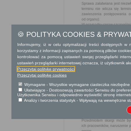
Sprawa załatwiana jest niezw
terminu nie wlicza się term
zawieszenia postępowania 
od organu).
W przypadku spraw szczególni
🍪 POLITYKA COOKIES & PRYWA
Informacja
Informujemy, iż w celu optymalizacji treści dostępnych w
Dodatkowe informac
korzystamy z informacji zapisanych za pomocą plików cookie
kontrolować za pomocą ustawień swojej przeglądarki inter
Opłata
ustawień przeglądarki internetowej oznacza, iż użytkownik ak
Wniosek o zwrot wywłaszczon
Przeczytaj politykę prywatności
17 zł opłata skarbowa za z
Przeczytaj politykę cookies
Tryb odwoławczy
Wymagane - Wszystkie wymagane ciasteczka niezbędne do
Ułatwiające - Dostosowują zawartości Serwisu do preferen
Odwołanie wnosi się do Woje
Użytkownika Serwisu i odpowiednio wyświetlić stronę interne
organu, który ją wydał. O z
Analizy i tworzenia statystyk - Wpływają na wewnętrzne st
w polskiej placówce pocztowej 
Skargi i wnioski
Przedmiotem skargi może by
ich pracowników, naruszenie p