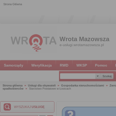
Strona Główna
Wrota Mazowsza
e-uslugi.wrotamazowsza.pl
Samorządy
Weryfikacja
RWD
WKSP
Pomoc
Strona główna
Usługi dla obywateli
Gospodarka nieruchomościami
Zwro
spadkobierców
Starostwo Powiatowe w Łosicach
WYSZUKAJ
USŁUGĘ