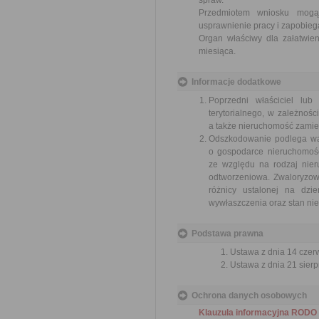
spraw.
Przedmiotem wniosku mogą 
usprawnienie pracy i zapobieg
Organ właściwy dla załatwien
miesiąca.
Informacje dodatkowe
Poprzedni właściciel lu
terytorialnego, w zależnoś
a także nieruchomość zamie
Odszkodowanie podlega walo
o gospodarce nieruchomośc
ze względu na rodzaj nier
odtworzeniowa. Zwaloryzo
różnicy ustalonej na dzie
wywłaszczenia oraz stan nie
Podstawa prawna
Ustawa z dnia 14 czer
Ustawa z dnia 21 sierp
Ochrona danych osobowych
Klauzula informacyjna RODO