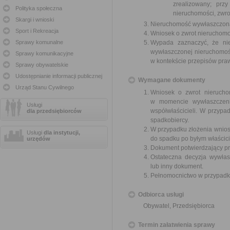
zrealizowany; prz
Polityka społeczna
nieruchomości, zwro
Skargi i wnioski
Nieruchomość wywłaszczona p
Sport i Rekreacja
Wniosek o zwrot nieruchomo
Sprawy komunalne
Wypada zaznaczyć, że nie
wywłaszczonej nieruchomoś
Sprawy komunikacyjne
w kontekście przepisów pr
Sprawy obywatelskie
Udostępnianie informacji publicznej
Wymagane dokumenty
Urząd Stanu Cywilnego
Wniosek o zwrot nieruchom
w momencie wywłaszczenia
Usługi
współwłaścicieli. W przypad
dla przedsiębiorców
spadkobiercy.
W przypadku złożenia wnios
Usługi
dla instytucji,
do spadku po byłym właścici
urzędów
Dokument potwierdzający pr
Ostateczna decyzja wywłas
lub inny dokument.
Pełnomocnictwo w przypadku
Odbiorca usługi
Obywatel, Przedsiębiorca
Termin załatwienia sprawy