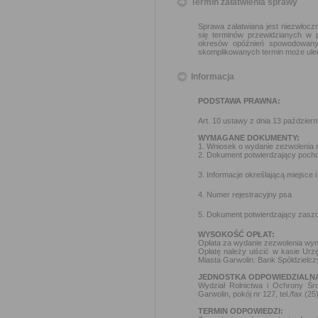
Termin załatwienia sprawy
Sprawa załatwiana jest niezwłoczn
się terminów przewidzianych w 
okresów opóźnień spowodowanyc
skomplikowanych termin może ulec
Informacja
PODSTAWA PRAWNA:
Art. 10 ustawy z dnia 13 październ
WYMAGANE DOKUMENTY:
1. Wniosek o wydanie zezwolenia 
2. Dokument potwierdzający pocho
3. Informacje określającą miejsce 
4. Numer rejestracyjny psa
5. Dokument potwierdzający zaszc
WYSOKOŚĆ OPŁAT:
Opłata za wydanie zezwolenia wyn
Opłatę należy uiścić w kasie Urzę
Miasta Garwolin: Bank Spółdzielc
JEDNOSTKA ODPOWIEDZIALN
Wydział Rolnictwa i Ochrony Śr
Garwolin, pokój nr 127, tel./fax (
TERMIN ODPOWIEDZI: