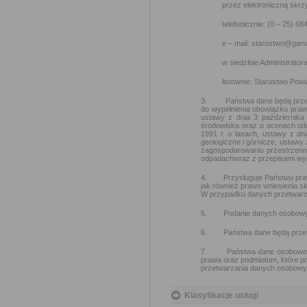
· przez elektroniczną skrzy
· telefonicznie: (0 – 25) 684
· e – mail: starostwo@garwol
· w siedzibie Administratora
· listownie: Starostwo Powiat
3.
Państwa dane będą prz
do wypełnienia obowiązku praw
ustawy z dnia 3 października 
środowiska oraz o ocenach odd
1991 r. o lasach, ustawy z dn
geologiczne i górnicze, ustawy
zagospodarowaniu przestrzen
odpadachwraz z przepisami wy
4. Przysługuje Państwu prawo 
jak również prawo wniesienia
W przypadku danych przetwarzan
5. Podanie danych osobowych 
6. Państwa dane będą przetw
7.
Państwa dane osobowe 
prawa oraz podmiotom, które p
przetwarzania danych osobowy
Klasyfikacje usługi