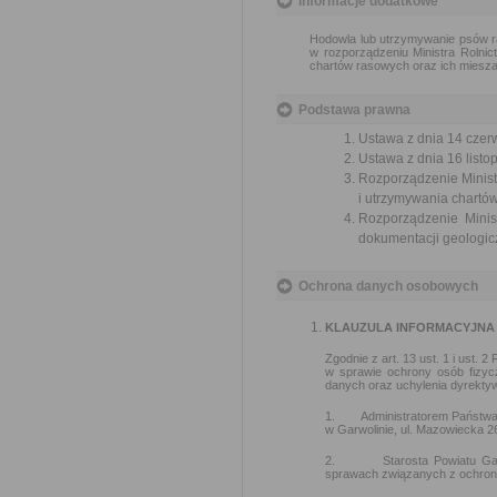
Informacje dodatkowe
Hodowla lub utrzymywanie psów ra
w rozporządzeniu Ministra Rolni
chartów rasowych oraz ich mieszań
Podstawa prawna
Ustawa z dnia 14 czer
Ustawa z dnia 16 listop
Rozporządzenie Minist
i utrzymywania chartów
Rozporządzenie Minis
dokumentacji geologicz
Ochrona danych osobowych
KLAUZULA INFORMACYJNA
Zgodnie z art. 13 ust. 1 i ust.
w sprawie ochrony osób fizy
danych oraz uchylenia dyrekty
1. Administratorem Państwa da
w Garwolinie, ul. Mazowiecka 26,
2. Starosta Powiatu Garwol
sprawach związanych z ochroną