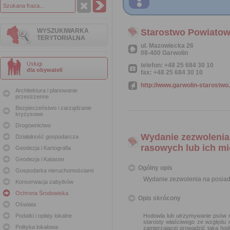
WYSZUKIWARKA
Starostwo Powiatow
TERYTORIALNA
ul. Mazowiecka 26
08-400 Garwolin
Usługi
telefon: +48 25 684 30 10
dla obywateli
fax: +48 25 684 30 10
http://www.garwolin-starostwo.
Architektura i planowanie
przestrzenne
Bezpieczeństwo i zarządzanie
kryzysowe
Drogownictwo
Wydanie zezwolenia
Działalność gospodarcza
rasowych lub ich m
Geodezja i Kartografia
Geodezja i Kataster
Ogólny opis
Gospodarka nieruchomościami
Wydanie zezwolenia na posiad
Konserwacja zabytków
Ochrona Środowiska
Opis skrócony
Oświata
Podatki i opłaty lokalne
Hodowla lub utrzymywanie psów r
starosty właściwego ze względu 
Polityka lokalowa
zamierzającej prowadzić taką ho