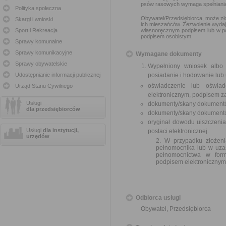
psów rasowych wymaga spełniania 
Polityka społeczna
Obywatel/Przedsiębiorca, może zł
Skargi i wnioski
ich mieszańców. Zezwolenie wydaj
Sport i Rekreacja
własnoręcznym podpisem lub w po
podpisem osobistym.
Sprawy komunalne
Sprawy komunikacyjne
Wymagane dokumenty
Sprawy obywatelskie
Wypełniony wniosek albo
Udostępnianie informacji publicznej
posiadanie i hodowanie lub
oświadczenie lub oświad
Urząd Stanu Cywilnego
elektronicznym, podpisem z
Usługi
dokumenty/skany dokumentó
dla przedsiębiorców
dokumenty/skany dokumentów
oryginał dowodu uiszczeni
Usługi
dla instytucji,
postaci elektronicznej.
urzędów
2. W przypadku złożen
pełnomocnika lub w uza
pełnomocnictwa w form
podpisem elektronicznym
Odbiorca usługi
Obywatel, Przedsiębiorca