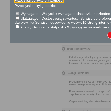
Przeczytaj politykę prywatności
Hodowla lub utrzymywanie psów ra
w rozporządzeniu Ministra Rolni
Przeczytaj politykę cookies
chartów rasowych oraz ich mieszań
Wymagane - Wszystkie wymagane ciasteczka niezbędne do
Dodatkowe informac
Ułatwiające - Dostosowują zawartości Serwisu do preferen
Użytkownika Serwisu i odpowiednio wyświetlić stronę interne
Opłata
Analizy i tworzenia statystyk - Wpływają na wewnętrzne st
opłata skarbowa za wniosek:
opłata skarbowa za udzielen
opłata skarbowa za złożeni
Tryb odwoławczy
Od decyzji udzielającej zezwolen
odwołanie do właściwego miejs
terminie 14 dni od daty jej otrzyman
Skargi i wnioski
Przedmiotem skargi może być zan
naruszenie praworządności lub int
Przedmiotem wniosku mogą być m
zapobieganie nadużyciom, ochrony 
Organ właściwy dla załatwienia ska