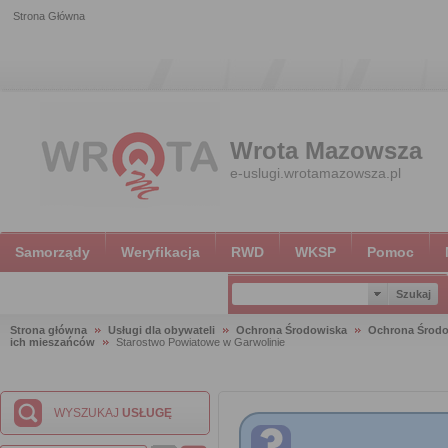
Strona Główna
Wrota Mazowsza
e-uslugi.wrotamazowsza.pl
Samorządy
Weryfikacja
RWD
WKSP
Pomoc
Strona główna
Usługi dla obywateli
Ochrona Środowiska
Ochrona Środ
ich mieszańców
Starostwo Powiatowe w Garwolinie
WYSZUKAJ
USŁUGĘ