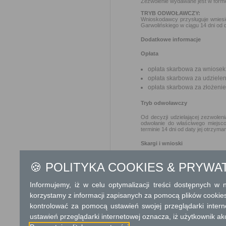
Zezwolenie wydawane jest w formie
TRYB ODWOŁAWCZY:
Wnioskodawcy przysługuje wnies
Garwolińskiego w ciągu 14 dni od 
Dodatkowe informacje
Opłata
opłata skarbowa za wniosek:
opłata skarbowa za udzielen
opłata skarbowa za złożeni
Tryb odwoławczy
Od decyzji udzielającej zezwolen
odwołanie do właściwego miejs
terminie 14 dni od daty jej otrzyman
Skargi i wnioski
Przedmiotem skargi może być zan
🍪 POLITYKA COOKIES & PRYWA
naruszenie praworządności lub int
Przedmiotem wniosku mogą być m
Informujemy, iż w celu optymalizacji treści dostępnych w
zapobieganie nadużyciom, ochrony 
korzystamy z informacji zapisanych za pomocą plików cookie
Organ właściwy dla załatwienia ska
kontrolować za pomocą ustawień swojej przeglądarki inter
Informacje dodatkowe
ustawień przeglądarki internetowej oznacza, iż użytkownik ak