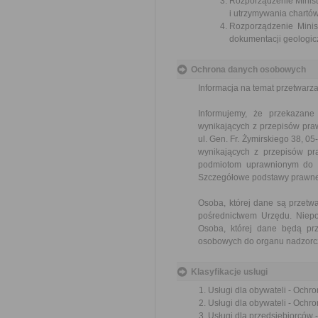
Rozporządzenie Minist
i utrzymywania chartów
Rozporządzenie Minis
dokumentacji geologicz
Ochrona danych osobowych
Informacja na temat przetwar
Informujemy, że przekazan
wynikających z przepisów pr
ul. Gen. Fr. Żymirskiego 38, 
wynikających z przepisów p
podmiotom uprawnionym do ic
Szczegółowe podstawy prawne
Osoba, której dane są przet
pośrednictwem Urzędu. Niepo
Osoba, której dane będą pr
osobowych do organu nadzorcz
Klasyfikacje usługi
Usługi dla obywateli - Ochr
Usługi dla obywateli - Ochr
Usługi dla przedsiębiorców