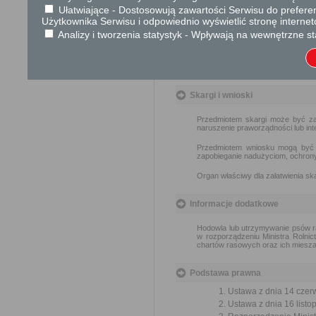
Ułatwiające - Dostosowują zawartości Serwisu do preferen
Użytkownika Serwisu i odpowiednio wyświetlić stronę interne
Tryb odwoławczy
Analizy i tworzenia statystyk - Wpływają na wewnętrzne st
Od decyzji udzielającej zezwolen
odwołanie do właściwego miejs
terminie 14 dni od daty jej otrzyman
Skargi i wnioski
Przedmiotem skargi może być zan
naruszenie praworządności lub int
Przedmiotem wniosku mogą być m
zapobieganie nadużyciom, ochrony 
Organ właściwy dla załatwienia ska
Informacje dodatkowe
Hodowla lub utrzymywanie psów ra
w rozporządzeniu Ministra Rolni
chartów rasowych oraz ich mieszań
Podstawa prawna
Ustawa z dnia 14 czer
Ustawa z dnia 16 listop