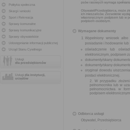
psów rasowych wymaga spełniania 
Polityka społeczna
Obywatel/Przedsiębiorca, może zł
Skargi i wnioski
ich mieszańców. Zezwolenie wydaj
Sport i Rekreacja
własnoręcznym podpisem lub w po
podpisem osobistym.
Sprawy komunalne
Sprawy komunikacyjne
Wymagane dokumenty
Sprawy obywatelskie
Wypełniony wniosek albo
Udostępnianie informacji publicznej
posiadanie i hodowanie lub
oświadczenie lub oświad
Urząd Stanu Cywilnego
elektronicznym, podpisem z
Usługi
dokumenty/skany dokumentó
dla przedsiębiorców
dokumenty/skany dokumentów
oryginał dowodu uiszczeni
Usługi
dla instytucji,
postaci elektronicznej.
urzędów
2. W przypadku złożen
pełnomocnika lub w uza
pełnomocnictwa w form
podpisem elektronicznym
Odbiorca usługi
Obywatel, Przedsiębiorca