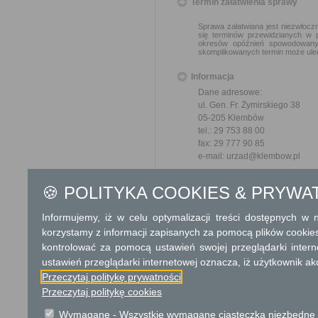
Termin załatwienia sprawy
Sprawa załatwiana jest niezwłoczn
się terminów przewidzianych w 
okresów opóźnień spowodowanyc
skomplikowanych termin może ulec
Informacja
Dane adresowe:
ul. Gen. Fr. Żymirskiego 38
05-205 Klembów
tel.: 29 753 88 00
fax: 29 777 90 85
e-mail: urzad@klembow.pl
Godziny pracy Urzędu:
🍪 POLITYKA COOKIES & PRYWA
Pon: 8:00 - 17:00
Wt-Czw: 8:00 - 16:00
Informujemy, iż w celu optymalizacji treści dostępnych w
Pt: 8:00 - 15:00
korzystamy z informacji zapisanych za pomocą plików cookie
Dodatkowe informac
kontrolować za pomocą ustawień swojej przeglądarki inter
ustawień przeglądarki internetowej oznacza, iż użytkownik ak
Opłata
Przeczytaj politykę prywatności
opłata skarbowa za wniosek:
Przeczytaj politykę cookies
opłata skarbowa za udzielen
Wymagane - Wszystkie wymagane ciasteczka niezbędne do
opłata skarbowa za złożeni