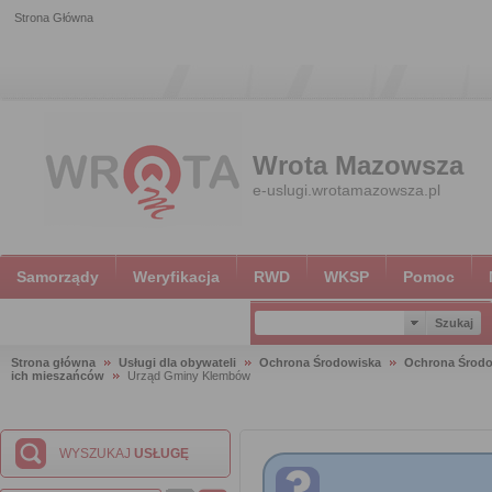
Strona Główna
Wrota Mazowsza
e-uslugi.wrotamazowsza.pl
Samorządy
Weryfikacja
RWD
WKSP
Pomoc
Strona główna
Usługi dla obywateli
Ochrona Środowiska
Ochrona Środ
ich mieszańców
Urząd Gminy Klembów
WYSZUKAJ
USŁUGĘ