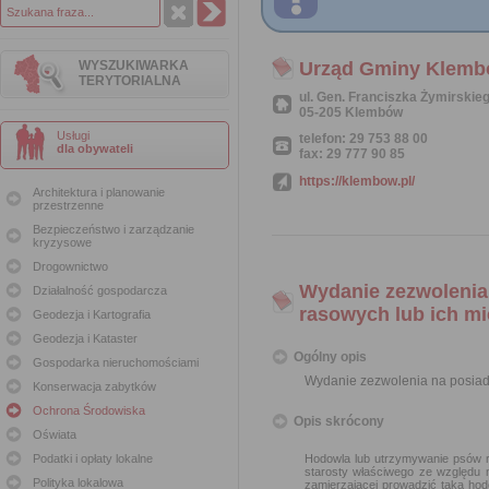
WYSZUKIWARKA
Urząd Gminy Klem
TERYTORIALNA
ul. Gen. Franciszka Żymirskie
05-205 Klembów
Usługi
telefon: 29 753 88 00
dla obywateli
fax: 29 777 90 85
https://klembow.pl/
Architektura i planowanie
przestrzenne
Bezpieczeństwo i zarządzanie
kryzysowe
Drogownictwo
Wydanie zezwolenia
Działalność gospodarcza
rasowych lub ich m
Geodezja i Kartografia
Geodezja i Kataster
Ogólny opis
Gospodarka nieruchomościami
Wydanie zezwolenia na posiad
Konserwacja zabytków
Ochrona Środowiska
Opis skrócony
Oświata
Podatki i opłaty lokalne
Hodowla lub utrzymywanie psów r
starosty właściwego ze względu 
Polityka lokalowa
zamierzającej prowadzić taką ho