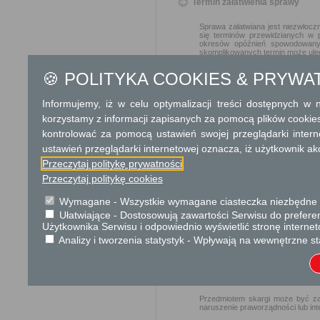
Termin załatwienia sprawy
Sprawa załatwiana jest niezwłoczn
się terminów przewidzianych w 
okresów opóźnień spowodowanyc
skomplikowanych termin może ulec
🍪 POLITYKA COOKIES & PRYWA
Informacja
Informujemy, iż w celu optymalizacji treści dostępnych w
Dodatkowe informac
korzystamy z informacji zapisanych za pomocą plików cookie
Opłata
kontrolować za pomocą ustawień swojej przeglądarki inter
ustawień przeglądarki internetowej oznacza, iż użytkownik ak
opłata skarbowa za wniosek:
opłata skarbowa za udzielen
Przeczytaj politykę prywatności
opłata skarbowa za złożeni
Przeczytaj politykę cookies
Wymagane - Wszystkie wymagane ciasteczka niezbędne do
Tryb odwoławczy
Ułatwiające - Dostosowują zawartości Serwisu do preferen
Użytkownika Serwisu i odpowiednio wyświetlić stronę interne
Od decyzji udzielającej zezwolen
odwołanie do właściwego miejs
Analizy i tworzenia statystyk - Wpływają na wewnętrzne st
terminie 14 dni od daty jej otrzyman
Skargi i wnioski
Przedmiotem skargi może być zan
naruszenie praworządności lub int