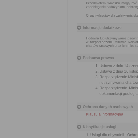
Przedmiotem wniosku mogą być m
zapobieganie nadużyciom, ochrony 
Organ właściwy dla załatwienia ska
Informacje dodatkowe
Hodowla lub utrzymywanie psów ra
w rozporządzeniu Ministra Rolni
chartów rasowych oraz ich mieszań
Podstawa prawna
Ustawa z dnia 14 czer
Ustawa z dnia 16 listop
Rozporządzenie Minist
i utrzymywania chartów
Rozporządzenie Minis
dokumentacji geologicz
Ochrona danych osobowych
Klauzula informacyjna
Klasyfikacje usługi
Usługi dla obywateli - Ochr