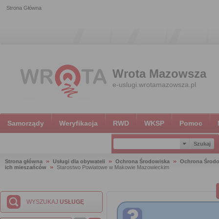
Strona Główna
Wrota Mazowsza
e-uslugi.wrotamazowsza.pl
Samorządy
Weryfikacja
RWD
WKSP
Pomoc
Strona główna
Usługi dla obywateli
Ochrona Środowiska
Ochrona Środ
ich mieszańców
Starostwo Powiatowe w Makowie Mazowieckim
WYSZUKAJ
USŁUGĘ