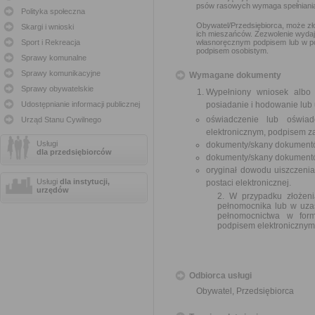
psów rasowych wymaga spełniania 
Polityka społeczna
Obywatel/Przedsiębiorca, może zł
Skargi i wnioski
ich mieszańców. Zezwolenie wydaj
Sport i Rekreacja
własnoręcznym podpisem lub w po
podpisem osobistym.
Sprawy komunalne
Sprawy komunikacyjne
Wymagane dokumenty
Sprawy obywatelskie
Wypełniony wniosek albo
Udostępnianie informacji publicznej
posiadanie i hodowanie lub
oświadczenie lub oświad
Urząd Stanu Cywilnego
elektronicznym, podpisem z
Usługi
dokumenty/skany dokumentó
dla przedsiębiorców
dokumenty/skany dokumentów
oryginał dowodu uiszczeni
Usługi
dla instytucji,
postaci elektronicznej.
urzędów
2. W przypadku złożen
pełnomocnika lub w uza
pełnomocnictwa w form
podpisem elektronicznym
Odbiorca usługi
Obywatel, Przedsiębiorca