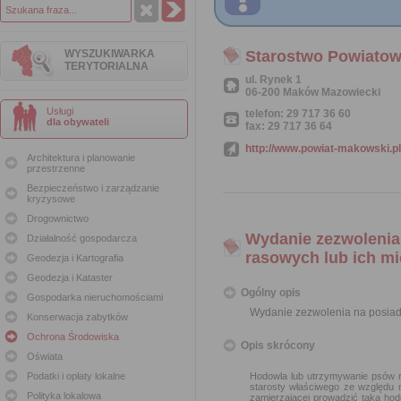
WYSZUKIWARKA
Starostwo Powiato
TERYTORIALNA
ul. Rynek 1
06-200 Maków Mazowiecki
Usługi
telefon: 29 717 36 60
dla obywateli
fax: 29 717 36 64
http://www.powiat-makowski.pl
Architektura i planowanie
przestrzenne
Bezpieczeństwo i zarządzanie
kryzysowe
Drogownictwo
Wydanie zezwolenia
Działalność gospodarcza
rasowych lub ich m
Geodezja i Kartografia
Geodezja i Kataster
Ogólny opis
Gospodarka nieruchomościami
Wydanie zezwolenia na posiad
Konserwacja zabytków
Ochrona Środowiska
Opis skrócony
Oświata
Podatki i opłaty lokalne
Hodowla lub utrzymywanie psów r
starosty właściwego ze względu 
Polityka lokalowa
zamierzającej prowadzić taką ho