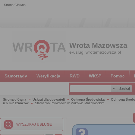
Strona Główna
Wrota Mazowsza
e-uslugi.wrotamazowsza.pl
Samorządy
Weryfikacja
RWD
WKSP
Pomoc
Strona główna
Usługi dla obywateli
Ochrona Środowiska
Ochrona Środ
ich mieszańców
Starostwo Powiatowe w Makowie Mazowieckim
WYSZUKAJ
USŁUGĘ