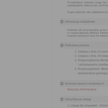
Przedmiotem wniosku mogą być m
zapobieganie nadużyciom, ochrony 
Organ właściwy dla załatwienia ska
Informacje dodatkowe
Hodowla lub utrzymywanie psów ra
w rozporządzeniu Ministra Rolni
chartów rasowych oraz ich mieszań
Podstawa prawna
Ustawa z dnia 14 czer
Ustawa z dnia 16 listop
Rozporządzenie Minist
i utrzymywania chartów
Rozporządzenie Minis
dokumentacji geologicz
Ochrona danych osobowych
Klauzula informacyjna
Klasyfikacje usługi
Usługi dla obywateli - Ochr