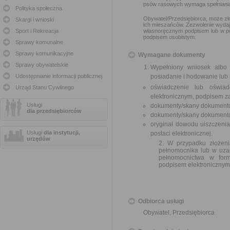
psów rasowych wymaga spełniania 
Polityka społeczna
Obywatel/Przedsiębiorca, może zł
Skargi i wnioski
ich mieszańców. Zezwolenie wydaj
Sport i Rekreacja
własnoręcznym podpisem lub w po
podpisem osobistym.
Sprawy komunalne
Sprawy komunikacyjne
Wymagane dokumenty
Sprawy obywatelskie
Wypełniony wniosek albo
Udostępnianie informacji publicznej
posiadanie i hodowanie lub
oświadczenie lub oświad
Urząd Stanu Cywilnego
elektronicznym, podpisem z
Usługi
dokumenty/skany dokumentó
dla przedsiębiorców
dokumenty/skany dokumentów
oryginał dowodu uiszczeni
Usługi
dla instytucji,
postaci elektronicznej.
urzędów
2. W przypadku złożen
pełnomocnika lub w uza
pełnomocnictwa w form
podpisem elektronicznym
Odbiorca usługi
Obywatel, Przedsiębiorca