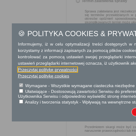
Termin załatwienia sprawy
Sprawa załatwiana jest niezwłoczn
się terminów przewidzianych w 
okresów opóźnień spowodowanyc
skomplikowanych termin może ulec
🍪 POLITYKA COOKIES & PRYWA
Informacja
Informujemy, iż w celu optymalizacji treści dostępnych w
Dodatkowe informac
korzystamy z informacji zapisanych za pomocą plików cookie
Opłata
kontrolować za pomocą ustawień swojej przeglądarki inter
ustawień przeglądarki internetowej oznacza, iż użytkownik ak
opłata skarbowa za wniosek:
opłata skarbowa za udzielen
Przeczytaj politykę prywatności
opłata skarbowa za złożeni
Przeczytaj politykę cookies
Wymagane - Wszystkie wymagane ciasteczka niezbędne do
Tryb odwoławczy
Ułatwiające - Dostosowują zawartości Serwisu do preferen
Użytkownika Serwisu i odpowiednio wyświetlić stronę interne
Od decyzji udzielającej zezwolen
odwołanie do właściwego miejs
Analizy i tworzenia statystyk - Wpływają na wewnętrzne st
terminie 14 dni od daty jej otrzyman
Skargi i wnioski
Przedmiotem skargi może być zan
naruszenie praworządności lub int