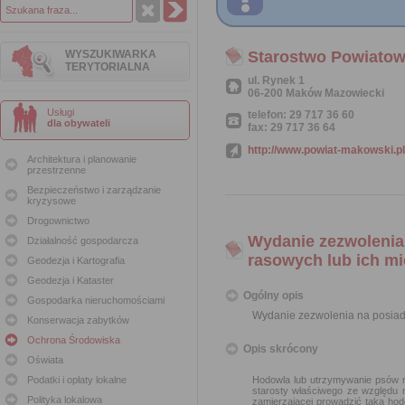
WYSZUKIWARKA
Starostwo Powiato
TERYTORIALNA
ul. Rynek 1
06-200 Maków Mazowiecki
Usługi
telefon: 29 717 36 60
dla obywateli
fax: 29 717 36 64
http://www.powiat-makowski.pl
Architektura i planowanie
przestrzenne
Bezpieczeństwo i zarządzanie
kryzysowe
Drogownictwo
Wydanie zezwolenia
Działalność gospodarcza
rasowych lub ich m
Geodezja i Kartografia
Geodezja i Kataster
Ogólny opis
Gospodarka nieruchomościami
Wydanie zezwolenia na posiad
Konserwacja zabytków
Ochrona Środowiska
Opis skrócony
Oświata
Podatki i opłaty lokalne
Hodowla lub utrzymywanie psów r
starosty właściwego ze względu 
Polityka lokalowa
zamierzającej prowadzić taką ho