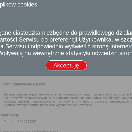
oświadczenie lub oświadczenie w formie dokumentu elektroniczne
plików cookies.
elektronicznym, podpisem zaufanym albo podpisem osobistym, o niewykorzys
dokumenty/skany dokumentów dotyczące pochodzenia psa (rodowody),
dokumenty/skany dokumentów dotyczące stanu zdrowia psa - szczepienia,
oryginał dowodu uiszczenia opłat do wniosku, wydruki (skany wydruków)
postaci elektronicznej.
e ciasteczka niezbędne do prawidłowego działania
2. W przypadku złożenia wniosku przez pełnomocnika dodatkowo pi
pełnomocnika lub w uzasadnionym przypadku inny dokument pozwalają
rtości Serwisu do preferencji Użytkownika, w szcze
pełnomocnictwa w formie dokumentu elektronicznego dokument peł
 Serwisu i odpowiednio wyświetlić stronę interne
podpisem elektronicznym, podpisem zaufanym albo podpisem osobistym.
- Wpływają na wewnętrzne statystyki odwiedzin stro
Akceptuję
Odbiorca usługi
Obywatel, Przedsiębiorca
Termin załatwienia sprawy
Sprawa załatwiana jest niezwłocznie nie później niż w ciągu miesiąca od dnia złożenia 
się terminów przewidzianych w przepisach prawa do dokonania określonych czynn
okresów opóźnień spowodowanych z winy strony albo z przyczyn niezależnych 
skomplikowanych termin może ulec wydłużeniu do 2 miesięcy.
Informacja
Telefon: 242676797