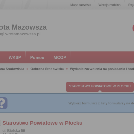
Mapa serwisu
Wersja mobilna
Rej
ota Mazowsza
ugi.wrotamazowsza.pl
WKSP
Pomoc
MCOP
ona Środowiska
Ochrona Środowiska
Wydanie zezwolenia na posiadanie i ho
u
STAROSTWO POWIATOWE W PŁOCKU
Wybierz formularz z listy formularzy na do
Starostwo Powiatowe w Płocku
ul. Bielska 59