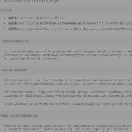
Dodatkowe informacje
Opłata
opłata skarbowa za wniosek: 82 zł
opłata skarbowa za udzielenie zezwolenia na wykonywanie działalności gosp
opłata skarbowa za złożenie dokumentu stwierdzającego udzielenie pełnomoc
Tryb odwoławczy
Od decyzji udzielającej zezwolenia na posiadanie i hodowanie lub utrzymywanie char
odwołanie do właściwego miejscowo Samorządowego Kolegium Odwoławczego, za po
terminie 14 dni od daty jej otrzymania.
Skargi i wnioski
Przedmiotem skargi może być zaniedbanie lub nienależyte wykonywanie zadań przez
naruszenie praworządności lub interesów skarżących, a także przewlekłe lub biurokratyc
Przedmiotem wniosku mogą być między innymi sprawy ulepszenia organizacji, wzmac
zapobieganie nadużyciom, ochrony własności społecznej, lepszego zaspokajania potrzeb 
Organ właściwy dla załatwienia skargi powinien załatwić skargę bez zbędnej zwłoki, nie pó
Informacje dodatkowe
Hodowla lub utrzymywanie psów rasowych wymaga spełniania odpowiednich warunków lok
w rozporządzeniu Ministra Rolnictwa i Rozwoju Wsi z dnia 5 lipca 2010 r. w sprawi