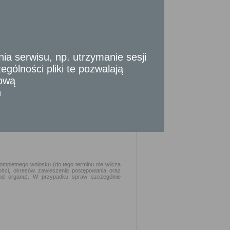
go opatrzone kwalifikowanym podpisem
tywaniu psa/psów do celów łowieckich,
 lub potwierdzenia przelewów bankowych w
 serwisu, np. utrzymanie sesji
semne pełnomocnictwo i dowód osobisty
cy na ustalenie tożsamości. W przypadku
gólności pliki te pozwalają
nomocnictwa opatrzony kwalifikowanym
tową
n
kompletnego wniosku (do tego terminu nie wlicza
ości, okresów zawieszenia postępowania oraz
od organu). W przypadku spraw szczególnie