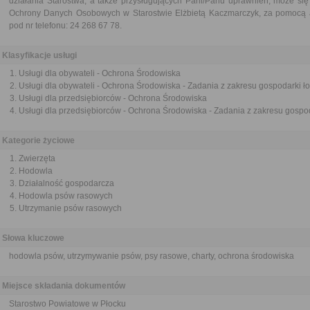
działania Starostwa, a także przysługujących Pani/Panu uprawnień, może się
Ochrony Danych Osobowych w Starostwie Elżbietą Kaczmarczyk, za pomocą ad
pod nr telefonu: 24 268 67 78.
Klasyfikacje usługi
Usługi dla obywateli - Ochrona Środowiska
Usługi dla obywateli - Ochrona Środowiska - Zadania z zakresu gospodarki ło
Usługi dla przedsiębiorców - Ochrona Środowiska
Usługi dla przedsiębiorców - Ochrona Środowiska - Zadania z zakresu gospod
Kategorie życiowe
Zwierzęta
Hodowla
Działalność gospodarcza
Hodowla psów rasowych
Utrzymanie psów rasowych
Słowa kluczowe
hodowla psów, utrzymywanie psów, psy rasowe, charty, ochrona środowiska
Miejsce składania dokumentów
Starostwo Powiatowe w Płocku