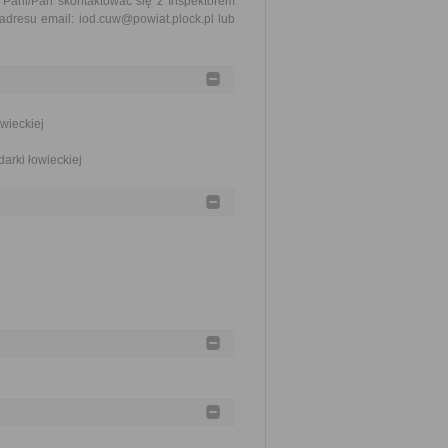
 Pani/Pan skontaktować się z Inspektorem
resu email: iod.cuw@powiat.plock.pl lub
wieckiej
arki łowieckiej