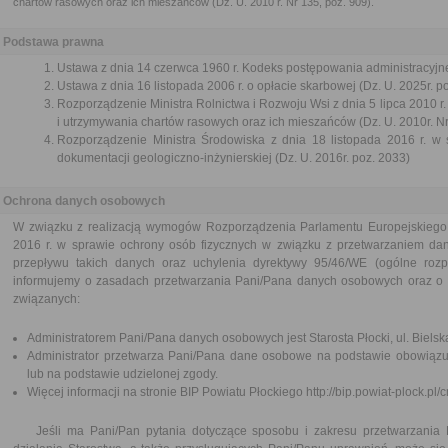
chartów rasowych oraz ich mieszańców (Dz. U. 2010 r. Nr 135, poz. 909).
Podstawa prawna
Ustawa z dnia 14 czerwca 1960 r. Kodeks postępowania administracyjne
Ustawa z dnia 16 listopada 2006 r. o opłacie skarbowej (Dz. U. 2025r. p
Rozporządzenie Ministra Rolnictwa i Rozwoju Wsi z dnia 5 lipca 2010 
i utrzymywania chartów rasowych oraz ich mieszańców (Dz. U. 2010r. Nr
Rozporządzenie Ministra Środowiska z dnia 18 listopada 2016 r. w 
dokumentacji geologiczno-inżynierskiej (Dz. U. 2016r. poz. 2033)
Ochrona danych osobowych
W związku z realizacją wymogów Rozporządzenia Parlamentu Europejskiego 
2016 r. w sprawie ochrony osób fizycznych w związku z przetwarzaniem d
przepływu takich danych oraz uchylenia dyrektywy 95/46/WE (ogólne roz
informujemy o zasadach przetwarzania Pani/Pana danych osobowych oraz o 
związanych:
Administratorem Pani/Pana danych osobowych jest Starosta Płocki, ul. Bielsk
Administrator przetwarza Pani/Pana dane osobowe na podstawie obowiąz
lub na podstawie udzielonej zgody.
Więcej informacji na stronie BIP Powiatu Płockiego http://bip.powiat-plock.pl
Jeśli ma Pani/Pan pytania dotyczące sposobu i zakresu przetwarzania 