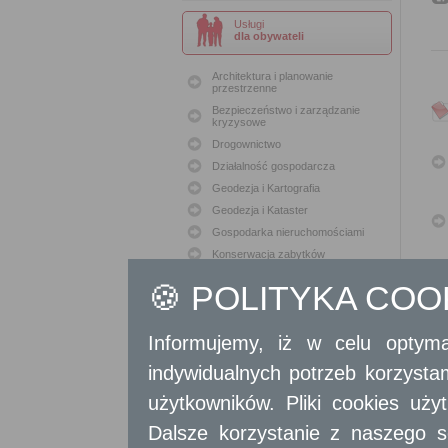
Usługi
dla obywateli
Architektura i planowanie
przestrzenne
Bezpieczeństwo i zarządzanie
kryzysowe
Drogownictwo
Działalność gospodarcza
Geodezja i Kartografia
Geodezja i Kataster
Gospodarka nieruchomościami
Konserwacja zabytków
Ochrona Środowiska
🍪 POLITYKA CO
Oświata
Podatki i opłaty lokalne
Informujemy, iż w celu optyma
Polityka lokalowa
Polityka społeczna
indywidualnych potrzeb korzyst
Skargi i wnioski
użytkowników. Pliki cookies uż
Sport i Rekreacja
Dalsze korzystanie z naszego s
Sprawy komunalne