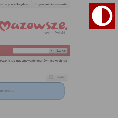
estracja w eUrzędzie
Logowanie interesanta
dowanie lub utrzymywanie chartów rasowych lub
Powrót
le strony.