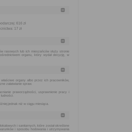
odarczej: 616 zł
nictwa: 17 zł
tów rasowych lub ich mieszańców służy stronie
średnictwem organu, który wydał decyzję, w
 właściwe organy albo przez ich pracowników,
zne załatwianie spraw.
nianie praworządności, usprawnienie pracy i
ludności.
źniej jednak niż w ciągu miesiąca.
alowych i sanitarnych, które został określone
e warunków i sposobu hodowania i utrzymywania