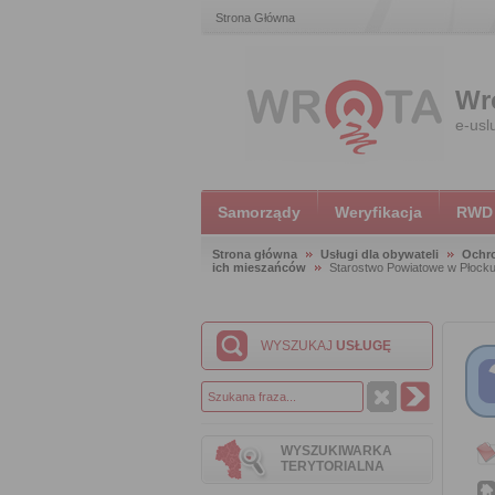
Strona Główna
Wr
e-usl
Samorządy
Weryfikacja
RWD
Strona główna
Usługi dla obywateli
Ochr
ich mieszańców
Starostwo Powiatowe w Płock
WYSZUKAJ
USŁUGĘ
WYSZUKIWARKA
TERYTORIALNA