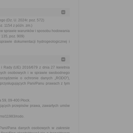
go (Dz. U. 2024r. poz. 572)
oz. 1154 z późn. zm.)
r. w sprawie warunków i sposobu hodowania
 135, poz. 909)
sprawie dokumentacji hydrogeologicznej i
i Rady (UE) 2016/679 z dnia 27 kwietnia
anych osobowych i w sprawie swobodnego
porządzenie o ochronie danych „RODO”),
przysługujących Pani/Panu prawach z tym
a 59, 09-400 Płock.
ujących przepisów prawa, zawartych umów
/cms/11983/rodo.
Pani/Pana danych osobowych w zakresie