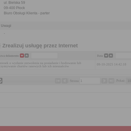
ul. Bielska 59
09-400 Płock
Biuro Obsługi Klienta - parter
Uwagi
-
Zrealizuj usługę przez Internet
zwa dokumentu
Data
iosek o wydanie zezwolenia na posiadanie i hodowanie lub
09-10-2025 14:42:18
rzymywanie chartów rasowych lub ich mieszańców
Pokaż 
Strona 