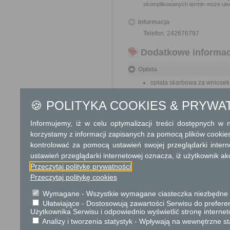
skomplikowanych termin może ulec
Informacja
Telefon: 242676797
Dodatkowe informac
Opłata
opłata skarbowa za wniosek:
opłata skarbowa za udzielen
opłata skarbowa za złożeni
🍪 POLITYKA COOKIES & PRYWA
Informujemy, iż w celu optymalizacji treści dostępnych w
Tryb odwoławczy
korzystamy z informacji zapisanych za pomocą plików cookie
Od decyzji udzielającej zezwolen
kontrolować za pomocą ustawień swojej przeglądarki inter
odwołanie do właściwego miejs
terminie 14 dni od daty jej otrzyman
ustawień przeglądarki internetowej oznacza, iż użytkownik ak
Przeczytaj politykę prywatności
Skargi i wnioski
Przeczytaj politykę cookies
Przedmiotem skargi może być zan
Wymagane - Wszystkie wymagane ciasteczka niezbędne do
naruszenie praworządności lub int
Ułatwiające - Dostosowują zawartości Serwisu do preferen
Użytkownika Serwisu i odpowiednio wyświetlić stronę interne
Przedmiotem wniosku mogą być m
zapobieganie nadużyciom, ochrony 
Analizy i tworzenia statystyk - Wpływają na wewnętrzne st