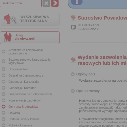
WYSZUKIWARKA
Starostwo Powiatow
TERYTORIALNA
ul. Bielska 59
09-400 Płock
Usługi
dla obywateli
Architektura i planowanie
przestrzenne
Wydanie zezwolenia
Bezpieczeństwo i zarządzanie
rasowych lub ich m
kryzysowe
Drogownictwo
Ogólny opis
Działalność gospodarcza
Wydanie zezwolenia na posiad
Geodezja i Kartografia
Geodezja i Kataster
Opis skrócony
Gospodarka nieruchomościami
Konserwacja zabytków
Hodowla lub utrzymywanie psów r
starosty właściwego ze względu 
Ochrona Środowiska
zamierzającej prowadzić taką ho
psów rasowych wymaga spełniania 
Oświata
Obywatel/Przedsiębiorca, może zł
Podatki i opłaty lokalne
ich mieszańców. Zezwolenie wydaj
Polityka lokalowa
własnoręcznym podpisem lub w po