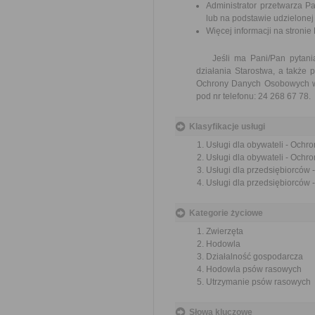
Administrator przetwarza 
lub na podstawie udzielonej
Więcej informacji na stronie
Jeśli ma Pani/Pan pytania 
działania Starostwa, a także
Ochrony Danych Osobowych w 
pod nr telefonu: 24 268 67 78.
Klasyfikacje usługi
Usługi dla obywateli - Ochr
Usługi dla obywateli - Ochr
Usługi dla przedsiębiorców
Usługi dla przedsiębiorców 
Kategorie życiowe
Zwierzęta
Hodowla
Działalność gospodarcza
Hodowla psów rasowych
Utrzymanie psów rasowych
Słowa kluczowe