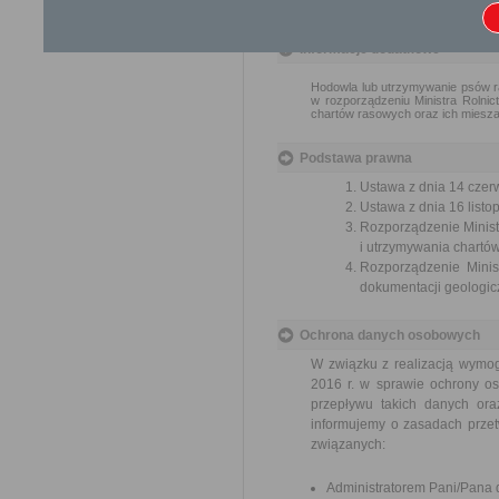
Organ właściwy dla załatwienia ska
Informacje dodatkowe
Hodowla lub utrzymywanie psów ra
w rozporządzeniu Ministra Rolni
chartów rasowych oraz ich mieszań
Podstawa prawna
Ustawa z dnia 14 czer
Ustawa z dnia 16 listop
Rozporządzenie Minist
i utrzymywania chartów
Rozporządzenie Minis
dokumentacji geologicz
Ochrona danych osobowych
W związku z realizacją wymo
2016 r. w sprawie ochrony o
przepływu takich danych or
informujemy o zasadach prze
związanych:
Administratorem Pani/Pana d