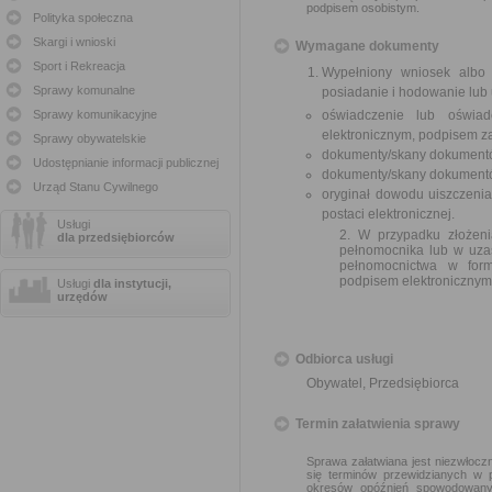
podpisem osobistym.
Polityka społeczna
Skargi i wnioski
Wymagane dokumenty
Sport i Rekreacja
Wypełniony wniosek albo
Sprawy komunalne
posiadanie i hodowanie lub
Sprawy komunikacyjne
oświadczenie lub oświad
elektronicznym, podpisem z
Sprawy obywatelskie
dokumenty/skany dokumentó
Udostępnianie informacji publicznej
dokumenty/skany dokumentów
Urząd Stanu Cywilnego
oryginał dowodu uiszczeni
postaci elektronicznej.
Usługi
2. W przypadku złożen
dla przedsiębiorców
pełnomocnika lub w uza
pełnomocnictwa w form
podpisem elektronicznym
Usługi
dla instytucji,
urzędów
Odbiorca usługi
Obywatel, Przedsiębiorca
Termin załatwienia sprawy
Sprawa załatwiana jest niezwłoczn
się terminów przewidzianych w 
okresów opóźnień spowodowanyc