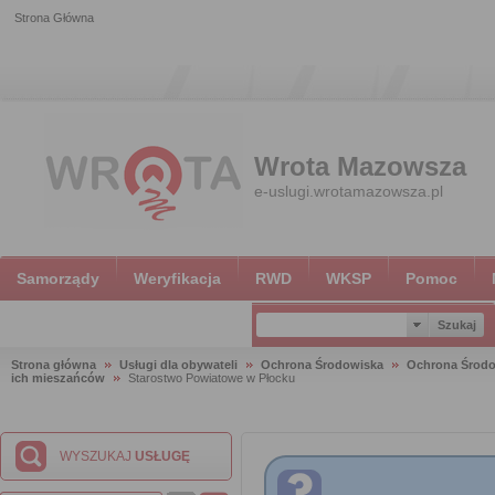
Strona Główna
Wrota Mazowsza
e-uslugi.wrotamazowsza.pl
Samorządy
Weryfikacja
RWD
WKSP
Pomoc
Strona główna
Usługi dla obywateli
Ochrona Środowiska
Ochrona Środ
ich mieszańców
Starostwo Powiatowe w Płocku
WYSZUKAJ
USŁUGĘ