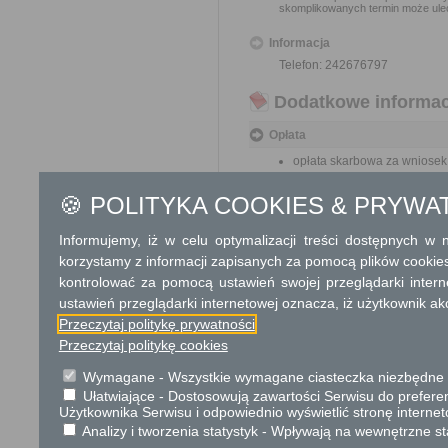
skomplikowanych termin może ulec
Informacja
Telefon: 242676797
Dodatkowe informac
Opłata
opłata skarbowa za wniosek:
opłata skarbowa za udzielen
opłata skarbowa za złożeni
🍪 POLITYKA COOKIES & PRYWA
Informujemy, iż w celu optymalizacji treści dostępnych w
Tryb odwoławczy
korzystamy z informacji zapisanych za pomocą plików cookie
Od decyzji udzielającej zezwolen
kontrolować za pomocą ustawień swojej przeglądarki inter
odwołanie do właściwego miejs
terminie 14 dni od daty jej otrzyman
ustawień przeglądarki internetowej oznacza, iż użytkownik ak
Przeczytaj politykę prywatności
Skargi i wnioski
Przeczytaj politykę cookies
Przedmiotem skargi może być zan
Wymagane - Wszystkie wymagane ciasteczka niezbędne do
naruszenie praworządności lub int
Ułatwiające - Dostosowują zawartości Serwisu do preferen
Użytkownika Serwisu i odpowiednio wyświetlić stronę interne
Przedmiotem wniosku mogą być m
zapobieganie nadużyciom, ochrony 
Analizy i tworzenia statystyk - Wpływają na wewnętrzne st