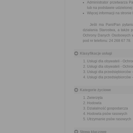
Administrator przetwarza 
lub na podstawie udzielonej
Więcej informacji na stronie
Jeśli ma Pani/Pan pytania 
działania Starostwa, a także
Ochrony Danych Osobowych w 
pod nr telefonu: 24 268 67 78.
Klasyfikacje usługi
Usługi dla obywateli - Ochr
Usługi dla obywateli - Ochr
Usługi dla przedsiębiorców
Usługi dla przedsiębiorców 
Kategorie życiowe
Zwierzęta
Hodowla
Działalność gospodarcza
Hodowla psów rasowych
Utrzymanie psów rasowych
Słowa kluczowe