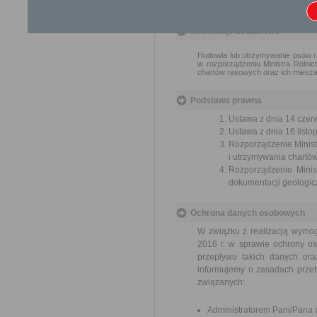
Organ właściwy dla załatwienia ska
Informacje dodatkowe
Hodowla lub utrzymywanie psów ra
w rozporządzeniu Ministra Rolni
chartów rasowych oraz ich mieszań
Podstawa prawna
Ustawa z dnia 14 czer
Ustawa z dnia 16 listop
Rozporządzenie Minist
i utrzymywania chartów
Rozporządzenie Minis
dokumentacji geologicz
Ochrona danych osobowych
W związku z realizacją wymo
2016 r. w sprawie ochrony o
przepływu takich danych or
informujemy o zasadach prze
związanych:
Administratorem Pani/Pana d