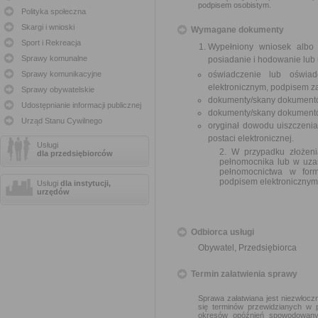
podpisem osobistym.
Polityka społeczna
Skargi i wnioski
Wymagane dokumenty
Sport i Rekreacja
Wypełniony wniosek albo
Sprawy komunalne
posiadanie i hodowanie lub
Sprawy komunikacyjne
oświadczenie lub oświad
elektronicznym, podpisem z
Sprawy obywatelskie
dokumenty/skany dokumentó
Udostępnianie informacji publicznej
dokumenty/skany dokumentów
Urząd Stanu Cywilnego
oryginał dowodu uiszczeni
postaci elektronicznej.
Usługi
2. W przypadku złożen
dla przedsiębiorców
pełnomocnika lub w uza
pełnomocnictwa w form
podpisem elektronicznym
Usługi
dla instytucji,
urzędów
Odbiorca usługi
Obywatel, Przedsiębiorca
Termin załatwienia sprawy
Sprawa załatwiana jest niezwłoczn
się terminów przewidzianych w 
okresów opóźnień spowodowanyc