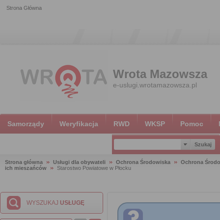
Strona Główna
Wrota Mazowsza
e-uslugi.wrotamazowsza.pl
Samorządy
Weryfikacja
RWD
WKSP
Pomoc
Strona główna
Usługi dla obywateli
Ochrona Środowiska
Ochrona Środ
ich mieszańców
Starostwo Powiatowe w Płocku
WYSZUKAJ
USŁUGĘ