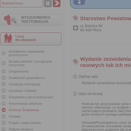
WYSZUKIWARKA
Starostwo Powiatow
TERYTORIALNA
ul. Bielska 59
09-400 Płock
Usługi
dla obywateli
Architektura i planowanie
przestrzenne
Wydanie zezwolenia
Bezpieczeństwo i zarządzanie
rasowych lub ich m
kryzysowe
Drogownictwo
Ogólny opis
Działalność gospodarcza
Wydanie zezwolenia na posiad
Geodezja i Kartografia
Geodezja i Kataster
Opis skrócony
Gospodarka nieruchomościami
Konserwacja zabytków
Hodowla lub utrzymywanie psów r
starosty właściwego ze względu 
Ochrona Środowiska
zamierzającej prowadzić taką ho
psów rasowych wymaga spełniania 
Oświata
Obywatel/Przedsiębiorca, może zł
Podatki i opłaty lokalne
ich mieszańców. Zezwolenie wydaj
Polityka lokalowa
własnoręcznym podpisem lub w po