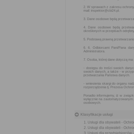
2. W sprawach z zakresu ochron
mail: inspektor@cbi24.pl.
3. Dane osobowe będą przetwarzan
4. Dane osobowe będą przetwar
określonych w przepisach odrębny
5. Podstawą prawną przetwarzania d
6. 6. Odbiorcami Pani/Pana da
Administratora.
7. Osoba, której dane dotyczą ma
- dostępu do treści swoich danyc
swoich danych, a także - w przy
przetwarzania Państwa danych.
- wniesienia skargi do organu n
rozporządzenia tj. Prezesa Ochr
Ponadto informujemy, iż w związk
wyłącznie na zautomatyzowanym pr
osobowych.
Klasyfikacje usługi
Usługi dla obywateli - Ochr
Usługi dla obywateli - Ochr
Usługi dla przedsiębiorców