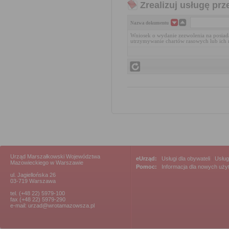
Zrealizuj usługę prz
Nazwa dokumentu
Wniosek o wydanie zezwolenia na posiad
utrzymywanie chartów rasowych lub ich
Urząd Marszałkowski Województwa
eUrząd:
Usługi dla obywateli
|
Usług
Mazowieckiego w Warszawie
Pomoc:
Informacja dla nowych uż
ul. Jagiellońska 26
03-719 Warszawa
tel. (+48 22) 5979-100
fax (+48 22) 5979-290
e-mail: urzad@wrotamazowsza.pl