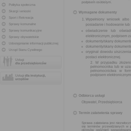
podpisem osobistym.
Polityka społeczna
Skargi i wnioski
Wymagane dokumenty
Sport i Rekreacja
Wypełniony wniosek albo
Sprawy komunalne
posiadanie i hodowanie lub
Sprawy komunikacyjne
oświadczenie lub oświad
elektronicznym, podpisem z
Sprawy obywatelskie
dokumenty/skany dokumentó
Udostępnianie informacji publicznej
dokumenty/skany dokumentów
Urząd Stanu Cywilnego
oryginał dowodu uiszczeni
postaci elektronicznej.
Usługi
2. W przypadku złożen
dla przedsiębiorców
pełnomocnika lub w uza
pełnomocnictwa w form
podpisem elektronicznym
Usługi
dla instytucji,
urzędów
Odbiorca usługi
Obywatel, Przedsiębiorca
Termin załatwienia sprawy
Sprawa załatwiana jest niezwłoczn
się terminów przewidzianych w 
okresów opóźnień spowodowanyc