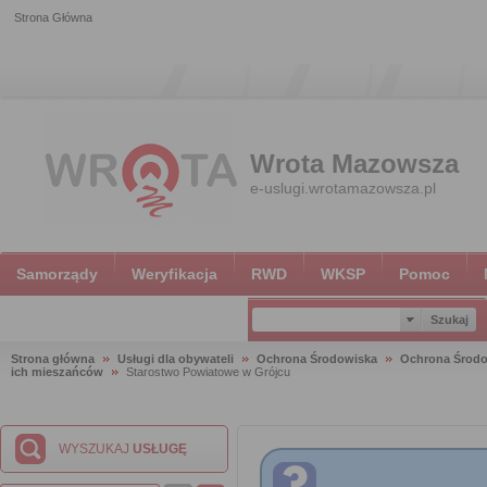
Strona Główna
Wrota Mazowsza
e-uslugi.wrotamazowsza.pl
Samorządy
Weryfikacja
RWD
WKSP
Pomoc
Strona główna
Usługi dla obywateli
Ochrona Środowiska
Ochrona Środ
ich mieszańców
Starostwo Powiatowe w Grójcu
WYSZUKAJ
USŁUGĘ