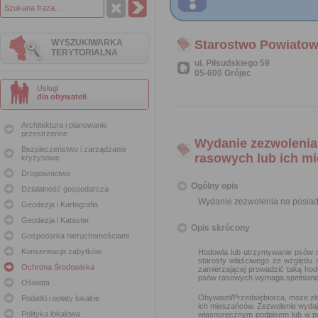
WYSZUKIWARKA
Starostwo Powiatow
TERYTORIALNA
ul. Piłsudskiego 59
05-600 Grójec
Usługi
dla obywateli
Architektura i planowanie
przestrzenne
Wydanie zezwolenia
Bezpieczeństwo i zarządzanie
rasowych lub ich m
kryzysowe
Drogownictwo
Ogólny opis
Działalność gospodarcza
Wydanie zezwolenia na posiad
Geodezja i Kartografia
Geodezja i Kataster
Opis skrócony
Gospodarka nieruchomościami
Konserwacja zabytków
Hodowla lub utrzymywanie psów r
starosty właściwego ze względu 
Ochrona Środowiska
zamierzającej prowadzić taką ho
psów rasowych wymaga spełniania 
Oświata
Obywatel/Przedsiębiorca, może zł
Podatki i opłaty lokalne
ich mieszańców. Zezwolenie wydaj
Polityka lokalowa
własnoręcznym podpisem lub w po