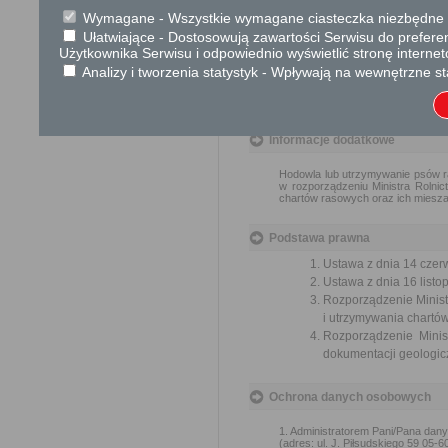
Wymagane - Wszystkie wymagane ciasteczka niezbędne do
Przedmiotem skargi może być zan
naruszenie praworządności lub int
Ułatwiające - Dostosowują zawartości Serwisu do preferen
Użytkownika Serwisu i odpowiednio wyświetlić stronę interne
Przedmiotem wniosku mogą być m
Analizy i tworzenia statystyk - Wpływają na wewnętrzne st
zapobieganie nadużyciom, ochrony 
Organ właściwy dla załatwienia ska
Informacje dodatkowe
Hodowla lub utrzymywanie psów ra
w rozporządzeniu Ministra Rolni
chartów rasowych oraz ich mieszań
Podstawa prawna
Ustawa z dnia 14 czer
Ustawa z dnia 16 listop
Rozporządzenie Minist
i utrzymywania chartów
Rozporządzenie Minis
dokumentacji geologicz
Ochrona danych osobowych
1. Administratorem Pani/Pana dan
(adres: ul. J. Piłsudskiego 59 05-6