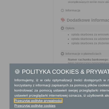
skomplikowanych termin może ulec
Informacja
Dodatkowe informac
Opłata
opłata skarbowa za wniosek:
opłata skarbowa za udzielen
opłata skarbowa za złożeni
Informacje o płatnościach
Numer rachunku bankowego:
969128000220010000086600
Nazwa odbiorcy rachunku ba
🍪 POLITYKA COOKIES & PRYWA
Powiat Grójecki
Informujemy, iż w celu optymalizacji treści dostępnych w
Tryb odwoławczy
korzystamy z informacji zapisanych za pomocą plików cookie
kontrolować za pomocą ustawień swojej przeglądarki inter
Od decyzji udzielającej zezwolen
odwołanie do właściwego miejs
ustawień przeglądarki internetowej oznacza, iż użytkownik ak
terminie 14 dni od daty jej otrzyman
Przeczytaj politykę prywatności
Przeczytaj politykę cookies
Skargi i wnioski