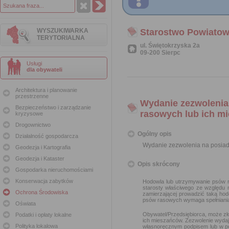
WYSZUKIWARKA
Starostwo Powiatow
TERYTORIALNA
ul. Świętokrzyska 2a
09-200 Sierpc
Usługi
dla obywateli
Architektura i planowanie
przestrzenne
Wydanie zezwolenia
Bezpieczeństwo i zarządzanie
rasowych lub ich m
kryzysowe
Drogownictwo
Ogólny opis
Działalność gospodarcza
Wydanie zezwolenia na posiad
Geodezja i Kartografia
Geodezja i Kataster
Opis skrócony
Gospodarka nieruchomościami
Konserwacja zabytków
Hodowla lub utrzymywanie psów r
starosty właściwego ze względu 
Ochrona Środowiska
zamierzającej prowadzić taką ho
psów rasowych wymaga spełniania 
Oświata
Obywatel/Przedsiębiorca, może zł
Podatki i opłaty lokalne
ich mieszańców. Zezwolenie wydaj
Polityka lokalowa
własnoręcznym podpisem lub w po