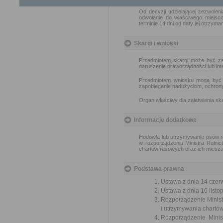
Od decyzji udzielającej zezwolen
odwołanie do właściwego miejs
terminie 14 dni od daty jej otrzyman
Skargi i wnioski
Przedmiotem skargi może być zan
naruszenie praworządności lub int
Przedmiotem wniosku mogą być m
zapobieganie nadużyciom, ochrony 
Organ właściwy dla załatwienia ska
Informacje dodatkowe
Hodowla lub utrzymywanie psów ra
w rozporządzeniu Ministra Rolni
chartów rasowych oraz ich mieszań
Podstawa prawna
Ustawa z dnia 14 czer
Ustawa z dnia 16 listop
Rozporządzenie Minist
i utrzymywania chartów
Rozporządzenie Minis