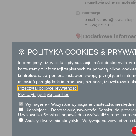
skomplikowanych termin może ulec
Informacja
e-mail: starosta@powiat.sierpc
tel. (24) 275 91 01
Dodatkowe informac
Opłata
🍪 POLITYKA COOKIES & PRYWA
opłata skarbowa za wniosek:
opłata skarbowa za udzielen
Informujemy, iż w celu optymalizacji treści dostępnych w
opłata skarbowa za złożeni
korzystamy z informacji zapisanych za pomocą plików cookie
kontrolować za pomocą ustawień swojej przeglądarki inter
Informacje o płatnościach
ustawień przeglądarki internetowej oznacza, iż użytkownik ak
Numer rachunku bankowego:
Przeczytaj politykę prywatności
101240320411110000290527
Przeczytaj politykę cookies
Nazwa odbiorcy rachunku ba
Starostwo Powiatowe w Sierpc
Wymagane - Wszystkie wymagane ciasteczka niezbędne do
Kwota:
Ułatwiające - Dostosowują zawartości Serwisu do preferen
82,00 zł
Użytkownika Serwisu i odpowiednio wyświetlić stronę interne
Tytuł wpłaty:
Opłata za zezwolenie
Analizy i tworzenia statystyk - Wpływają na wewnętrzne st
Tryb odwoławczy