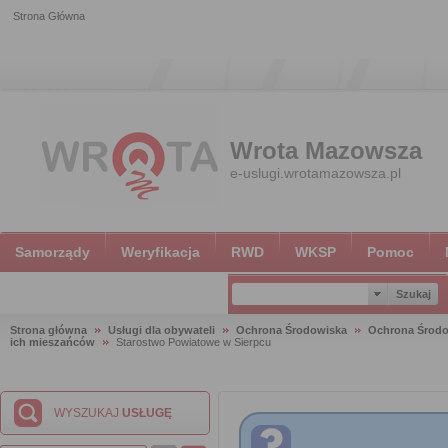
Strona Główna
Wrota Mazowsza
e-uslugi.wrotamazowsza.pl
Samorządy
Weryfikacja
RWD
WKSP
Pomoc
Strona główna
Usługi dla obywateli
Ochrona Środowiska
Ochrona Środ
ich mieszańców
Starostwo Powiatowe w Sierpcu
WYSZUKAJ
USŁUGĘ