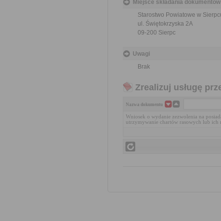
Miejsce składania dokumentów
Starostwo Powiatowe w Sierpc
ul. Świętokrzyska 2A
09-200 Sierpc
Uwagi
Brak
Zrealizuj usługę prz
Nazwa dokumentu
Wniosek o wydanie zezwolenia na posiad
utrzymywanie chartów rasowych lub ich