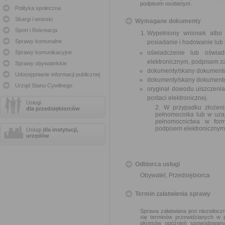
podpisem osobistym.
Polityka społeczna
Skargi i wnioski
Wymagane dokumenty
Sport i Rekreacja
Wypełniony wniosek albo
Sprawy komunalne
posiadanie i hodowanie lub
Sprawy komunikacyjne
oświadczenie lub oświad
elektronicznym, podpisem z
Sprawy obywatelskie
dokumenty/skany dokumentó
Udostępnianie informacji publicznej
dokumenty/skany dokumentów
Urząd Stanu Cywilnego
oryginał dowodu uiszczeni
postaci elektronicznej.
Usługi
2. W przypadku złożen
dla przedsiębiorców
pełnomocnika lub w uza
pełnomocnictwa w form
podpisem elektronicznym
Usługi
dla instytucji,
urzędów
Odbiorca usługi
Obywatel, Przedsiębiorca
Termin załatwienia sprawy
Sprawa załatwiana jest niezwłoczn
się terminów przewidzianych w 
okresów opóźnień spowodowanyc