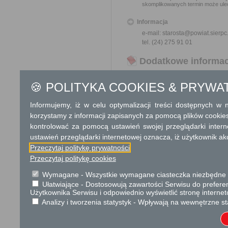
skomplikowanych termin może ulec
Informacja
e-mail: starosta@powiat.sierpc
tel. (24) 275 91 01
Dodatkowe informac
Opłata
🍪 POLITYKA COOKIES & PRYWA
opłata skarbowa za wniosek:
opłata skarbowa za udzielen
Informujemy, iż w celu optymalizacji treści dostępnych w
opłata skarbowa za złożeni
korzystamy z informacji zapisanych za pomocą plików cookie
kontrolować za pomocą ustawień swojej przeglądarki inter
Informacje o płatnościach
ustawień przeglądarki internetowej oznacza, iż użytkownik ak
Numer rachunku bankowego:
Przeczytaj politykę prywatności
101240320411110000290527
Przeczytaj politykę cookies
Nazwa odbiorcy rachunku ba
Starostwo Powiatowe w Sierpc
Wymagane - Wszystkie wymagane ciasteczka niezbędne do
Kwota:
Ułatwiające - Dostosowują zawartości Serwisu do preferen
82,00 zł
Użytkownika Serwisu i odpowiednio wyświetlić stronę interne
Tytuł wpłaty:
Opłata za zezwolenie
Analizy i tworzenia statystyk - Wpływają na wewnętrzne st
Tryb odwoławczy