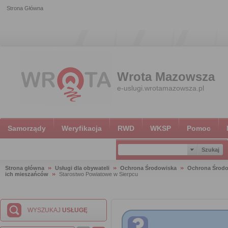
Strona Główna
Wrota Mazowsza
e-uslugi.wrotamazowsza.pl
Samorządy
Weryfikacja
RWD
WKSP
Pomoc
Strona główna
Usługi dla obywateli
Ochrona Środowiska
Ochrona Środ
ich mieszańców
Starostwo Powiatowe w Sierpcu
WYSZUKAJ
USŁUGĘ