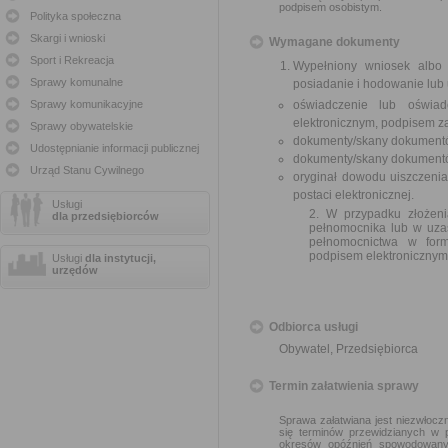
podpisem osobistym.
Polityka społeczna
Skargi i wnioski
Wymagane dokumenty
Sport i Rekreacja
Wypełniony wniosek albo
Sprawy komunalne
posiadanie i hodowanie lub
Sprawy komunikacyjne
oświadczenie lub oświad
elektronicznym, podpisem z
Sprawy obywatelskie
dokumenty/skany dokumentó
Udostępnianie informacji publicznej
dokumenty/skany dokumentów
Urząd Stanu Cywilnego
oryginał dowodu uiszczeni
postaci elektronicznej.
Usługi
2. W przypadku złożen
dla przedsiębiorców
pełnomocnika lub w uza
pełnomocnictwa w form
podpisem elektronicznym
Usługi
dla instytucji,
urzędów
Odbiorca usługi
Obywatel, Przedsiębiorca
Termin załatwienia sprawy
Sprawa załatwiana jest niezwłoczn
się terminów przewidzianych w 
okresów opóźnień spowodowanyc