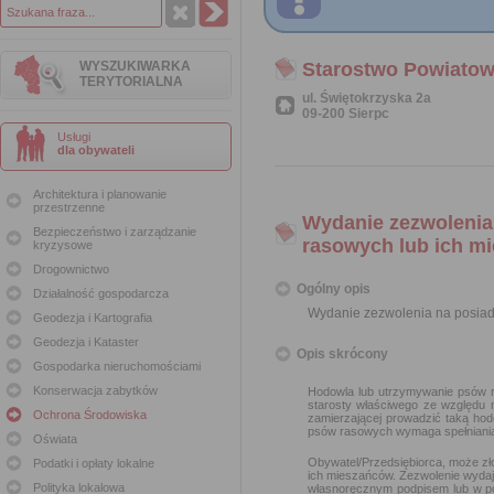
WYSZUKIWARKA
Starostwo Powiatow
TERYTORIALNA
ul. Świętokrzyska 2a
09-200 Sierpc
Usługi
dla obywateli
Architektura i planowanie
przestrzenne
Wydanie zezwolenia
Bezpieczeństwo i zarządzanie
rasowych lub ich m
kryzysowe
Drogownictwo
Ogólny opis
Działalność gospodarcza
Wydanie zezwolenia na posiad
Geodezja i Kartografia
Geodezja i Kataster
Opis skrócony
Gospodarka nieruchomościami
Konserwacja zabytków
Hodowla lub utrzymywanie psów r
starosty właściwego ze względu 
Ochrona Środowiska
zamierzającej prowadzić taką ho
psów rasowych wymaga spełniania 
Oświata
Obywatel/Przedsiębiorca, może zł
Podatki i opłaty lokalne
ich mieszańców. Zezwolenie wydaj
Polityka lokalowa
własnoręcznym podpisem lub w po