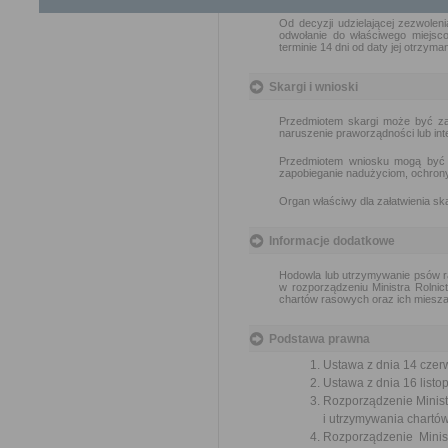
Od decyzji udzielającej zezwolen
odwołanie do właściwego miejs
terminie 14 dni od daty jej otrzyman
Skargi i wnioski
Przedmiotem skargi może być zan
naruszenie praworządności lub int
Przedmiotem wniosku mogą być m
zapobieganie nadużyciom, ochrony 
Organ właściwy dla załatwienia ska
Informacje dodatkowe
Hodowla lub utrzymywanie psów ra
w rozporządzeniu Ministra Rolni
chartów rasowych oraz ich mieszań
Podstawa prawna
Ustawa z dnia 14 czer
Ustawa z dnia 16 listop
Rozporządzenie Minist
i utrzymywania chartów
Rozporządzenie Minis