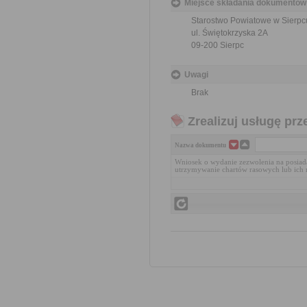
Miejsce składania dokumentów
Starostwo Powiatowe w Sierpc
ul. Świętokrzyska 2A
09-200 Sierpc
Uwagi
Brak
Zrealizuj usługę prz
Nazwa dokumentu
Wniosek o wydanie zezwolenia na posiad
utrzymywanie chartów rasowych lub ich