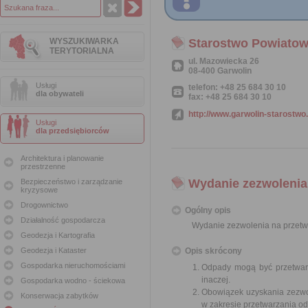
WYSZUKIWARKA
Starostwo Powiatow
TERYTORIALNA
ul. Mazowiecka 26
08-400 Garwolin
Usługi
telefon: +48 25 684 30 10
dla obywateli
fax: +48 25 684 30 10
http://www.garwolin-starostwo.
Usługi
dla przedsiębiorców
Architektura i planowanie
przestrzenne
Wydanie zezwolenia
Bezpieczeństwo i zarządzanie
kryzysowe
Drogownictwo
Ogólny opis
Działalność gospodarcza
Wydanie zezwolenia na przet
Geodezja i Kartografia
Geodezja i Kataster
Opis skrócony
Gospodarka nieruchomościami
Odpady mogą być przetwarz
inaczej.
Gospodarka wodno - ściekowa
Obowiązek uzyskania zezwo
Konserwacja zabytków
w zakresie przetwarzania o