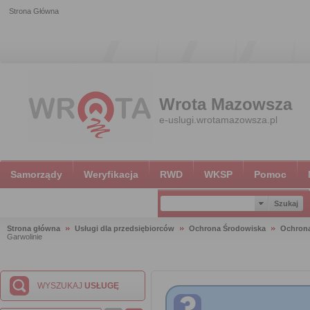
Strona Główna
Wrota Mazowsza
e-uslugi.wrotamazowsza.pl
Samorządy
Weryfikacja
RWD
WKSP
Pomoc
Strona główna
Usługi dla przedsiębiorców
Ochrona Środowiska
Ochron
Garwolinie
WYSZUKAJ
USŁUGĘ