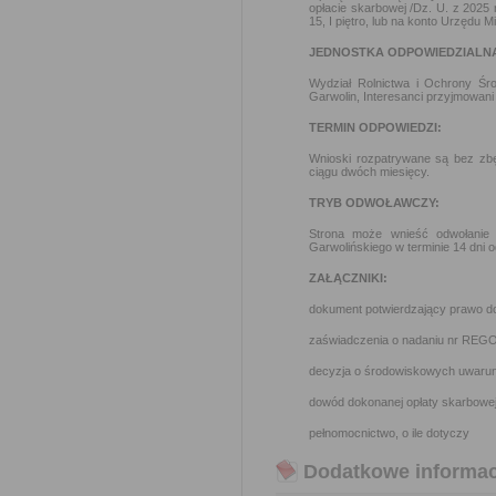
opłacie skarbowej /Dz. U. z 2025 
15, I piętro, lub na konto Urzęd
JEDNOSTKA ODPOWIEDZIALN
Wydział Rolnictwa i Ochrony Śr
Garwolin, Interesanci przyjmowani
TERMIN ODPOWIEDZI:
Wnioski rozpatrywane są bez zbę
ciągu dwóch miesięcy.
TRYB ODWOŁAWCZY:
Strona może wnieść odwołanie
Garwolińskiego w terminie 14 dni o
ZAŁĄCZNIKI:
dokument potwierdzający prawo d
zaświadczenia o nadaniu nr REGO
decyzja o środowiskowych uwarunk
dowód dokonanej opłaty skarbowe
pełnomocnictwo, o ile dotyczy
Dodatkowe informac