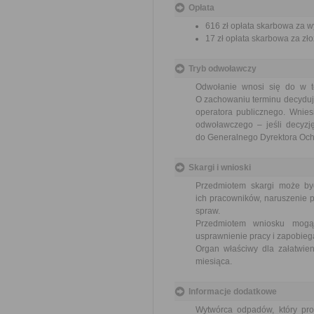
Opłata
616 zł opłata skarbowa za 
17 zł opłata skarbowa za z
Tryb odwoławczy
Odwołanie wnosi się do w te
O zachowaniu terminu decyduje
operatora publicznego. Wnie
odwoławczego – jeśli decyzję
do Generalnego Dyrektora Ochr
Skargi i wnioski
Przedmiotem skargi może by
ich pracowników, naruszenie p
spraw.
Przedmiotem wniosku mogą 
usprawnienie pracy i zapobieg
Organ właściwy dla załatwien
miesiąca.
Informacje dodatkowe
Wytwórca odpadów, który pr