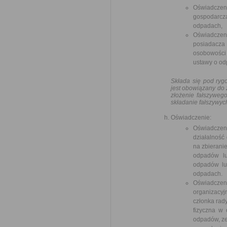
Oświadczeni
gospodarczą 
odpadach,
Oświadczeni
posiadacz
osobowości 
ustawy o od
Składa się pod ryg
jest obowiązany do 
złożenie fałszyweg
składanie fałszywyc
Oświadczenie:
Oświadcze
działalność
na zbierani
odpadów lu
odpadów lub
odpadach.
Oświadczen
organizacyj
członka rad
fizyczna w 
odpadów, ze