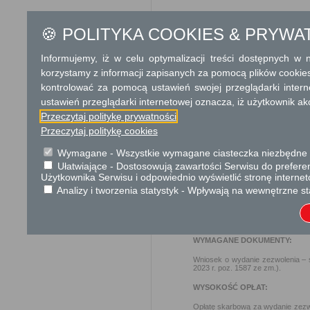
Termin załatwienia sprawy
🍪 POLITYKA COOKIES & PRYWA
Sprawa załatwiana jest niezw
terminu nie wlicza się term
Informujemy, iż w celu optymalizacji treści dostępnych w
zawieszenia postępowania 
korzystamy z informacji zapisanych za pomocą plików cookie
od organu).
W przypadku spraw szczególni
kontrolować za pomocą ustawień swojej przeglądarki inter
ustawień przeglądarki internetowej oznacza, iż użytkownik ak
Informacja
Przeczytaj politykę prywatności
Przeczytaj politykę cookies
PODSTAWA PRAWNA:
Wymagane - Wszystkie wymagane ciasteczka niezbędne do
Ustawa z dnia 14 czerwca 19
Ułatwiające - Dostosowują zawartości Serwisu do preferen
Ustawa z dnia 16 listopada 2
Użytkownika Serwisu i odpowiednio wyświetlić stronę interne
Ustawa z dnia 27 kwietnia 2
Analizy i tworzenia statystyk - Wpływają na wewnętrzne st
Ustawa z dnia 6 marca 2018 r
Ustawa z dnia 14 grudnia 20
Rozporządzenie Ministra Kli
WYMAGANE DOKUMENTY:
Wniosek o wydanie zezwolenia – s
2023 r. poz. 1587 ze zm.).
WYSOKOŚĆ OPŁAT:
Opłatę skarbową za wydanie zezwol