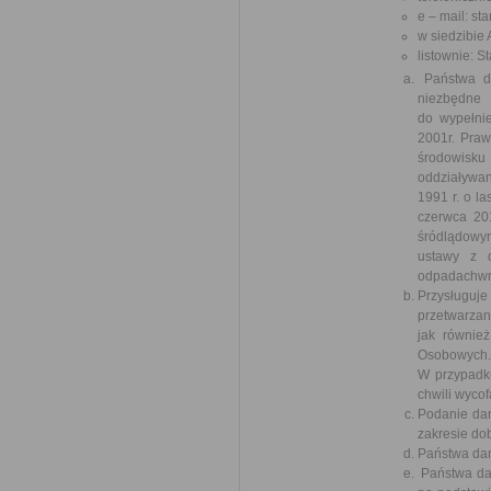
e – mail: s
w siedzibie 
listownie: 
Państwa 
niezbędne
do wypełni
2001r. Praw
środowisku
oddziaływan
1991 r. o l
czerwca 201
śródlądowy
ustawy z d
odpadachwra
Przysługuj
przetwarzan
jak równie
Osobowych.
W przypadku
chwili wyco
Podanie dan
zakresie do
Państwa dan
Państwa da