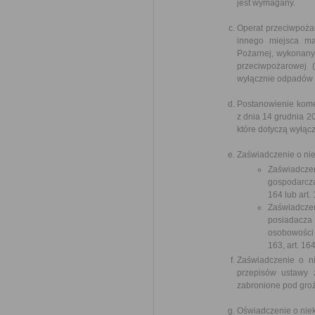
jest wymagany.
Operat przeciwpożar
innego miejsca m
Pożarnej, wykonany 
przeciwpożarowej 
wyłącznie odpadów 
Postanowienie kome
z dnia 14 grudnia 
które dotyczą wyłąc
Zaświadczenie o nie
Zaświadczen
gospodarczą
164 lub art.
Zaświadczen
posiadacz
osobowości 
163, art. 16
Zaświadczenie o n
przepisów ustawy 
zabronione pod groź
Oświadczenie o niek