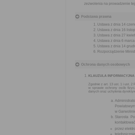
zezwolenia na prowadzenie tej
Podstawa prawna
Ustawa z dnia 14 czer
Ustawa z dnia 16 listop
Ustawa z dnia 27 kwiet
Ustawa z dnia 6 marca 
Ustawa z dnia 14 grudn
Rozporządzenie Ministr
Ochrona danych osobowych
KLAUZULA INFORMACYJNA
Zgodnie z art. 13 ust. 1 i ust.
w sprawie ochrony osób fizy
danych oraz uchylenia dyrekty
Administra
Powiatowy
w Garwolinie
Starosta P
kontaktować
przez elekt
telefoniczni