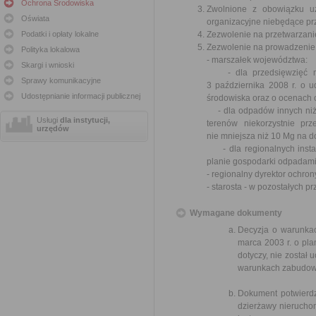
Ochrona Środowiska
Zwolnione z obowiązku uz
Oświata
organizacyjne niebędące pr
Podatki i opłaty lokalne
Zezwolenie na przetwarzani
Zezwolenie na prowadzenie
Polityka lokalowa
- marszałek województwa:
Skargi i wnioski
- dla przedsięwzięć mo
Sprawy komunikacyjne
3 października 2008 r. o u
Udostępnianie informacji publicznej
środowiska oraz o ocenach 
- dla odpadów innych niż 
Usługi
dla instytucji,
terenów niekorzystnie prz
urzędów
nie mniejsza niż 10 Mg na d
- dla regionalnych instal
planie gospodarki odpadami
- regionalny dyrektor ochro
- starosta - w pozostałych p
Wymagane dokumenty
Decyzja o warunkac
marca 2003 r. o pl
dotyczy, nie został
warunkach zabudowy
Dokument potwierdz
dzierżawy nieruchom