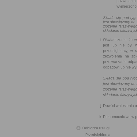
pozwolenia
wymierzono 
Składa się pod ryg
jest obowiązany do 
złożenie fałszyweg
składanie fałszywyc
Oświadczenie, że w
jest lub nie był 
przedsiębiorcy, w 
zezwolenia na zbi
przetwarzanie odpa
odpadów lub nie wym
Składa się pod ryg
jest obowiązany do 
złożenie fałszyweg
składanie fałszywyc
Dowód wniesienia op
Pełnomocnictwo w p
Odbiorca usługi
Przedsiębiorca