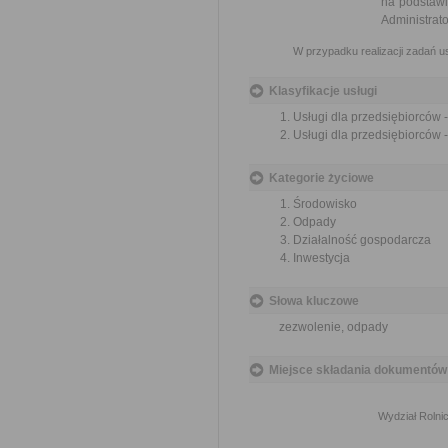
na podstawi
Administrat
W przypadku realizacji zadań 
Klasyfikacje usługi
Usługi dla przedsiębiorców
Usługi dla przedsiębiorców
Kategorie życiowe
Środowisko
Odpady
Działalność gospodarcza
Inwestycja
Słowa kluczowe
zezwolenie, odpady
Miejsce składania dokumentów
Wydział Rolni