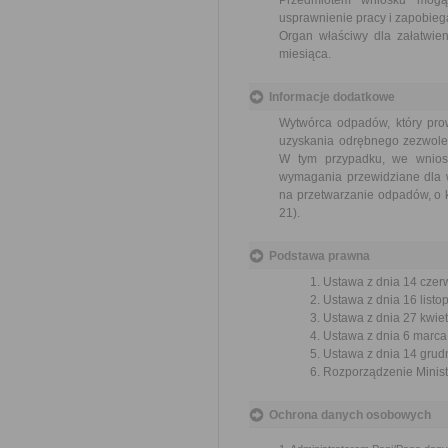
Przedmiotem wniosku mogą 
usprawnienie pracy i zapobieg
Organ właściwy dla załatwien
miesiąca.
Informacje dodatkowe
Wytwórca odpadów, który pro
uzyskania odrębnego zezwolen
W tym przypadku, we wnios
wymagania przewidziane dla 
na przetwarzanie odpadów, o k
21).
Podstawa prawna
Ustawa z dnia 14 czer
Ustawa z dnia 16 listop
Ustawa z dnia 27 kwiet
Ustawa z dnia 6 marca 
Ustawa z dnia 14 grudn
Rozporządzenie Ministr
Ochrona danych osobowych