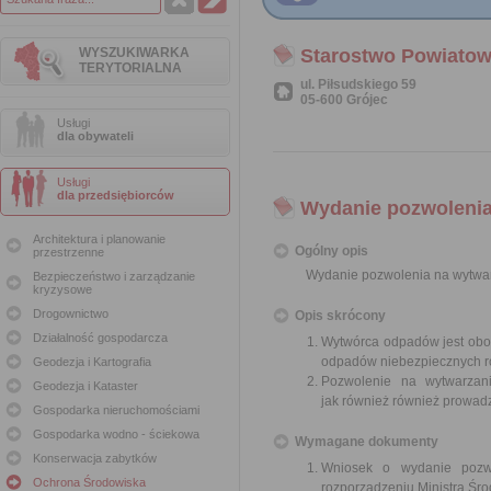
WYSZUKIWARKA
Starostwo Powiatow
TERYTORIALNA
ul. Piłsudskiego 59
05-600 Grójec
Usługi
dla obywateli
Usługi
dla przedsiębiorców
Wydanie pozwoleni
Architektura i planowanie
Ogólny opis
przestrzenne
Wydanie pozwolenia na wytwa
Bezpieczeństwo i zarządzanie
kryzysowe
Drogownictwo
Opis skrócony
Działalność gospodarcza
Wytwórca odpadów jest obo
odpadów niebezpiecznych ro
Geodezja i Kartografia
Pozwolenie na wytwarzani
Geodezja i Kataster
jak również również prowadz
Gospodarka nieruchomościami
Gospodarka wodno - ściekowa
Wymagane dokumenty
Konserwacja zabytków
Wniosek o wydanie pozwo
Ochrona Środowiska
rozporządzeniu Ministra Śr