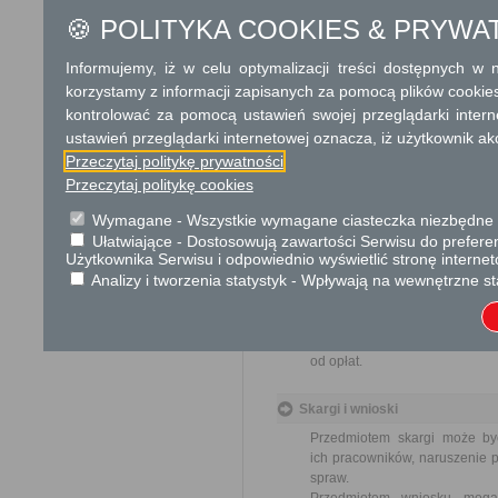
w rolnictwie, mikroprz
🍪 POLITYKA COOKIES & PRYWA
256 zł - pozostałe.
Opłata w wysokości 10 zł
Informujemy, iż w celu optymalizacji treści dostępnych w
administracyjnego.
korzystamy z informacji zapisanych za pomocą plików cookie
Opłata w wysokości 24 zł - za
kontrolować za pomocą ustawień swojej przeglądarki inter
ustawień przeglądarki internetowej oznacza, iż użytkownik ak
Informacje o płatnościach
Przeczytaj politykę prywatności
Numer rachunku bankowego:
Przeczytaj politykę cookies
969128000220010000086600
Nazwa odbiorcy rachunku ba
Wymagane - Wszystkie wymagane ciasteczka niezbędne do
Powiat Grójecki
Ułatwiające - Dostosowują zawartości Serwisu do preferen
Użytkownika Serwisu i odpowiednio wyświetlić stronę interne
Tryb odwoławczy
Analizy i tworzenia statystyk - Wpływają na wewnętrzne st
Odwołanie wnosi się do Samo
o odmowie wpisu, za pośredn
w Urzędzie lub data jego nada
od opłat.
Skargi i wnioski
Przedmiotem skargi może by
ich pracowników, naruszenie p
spraw.