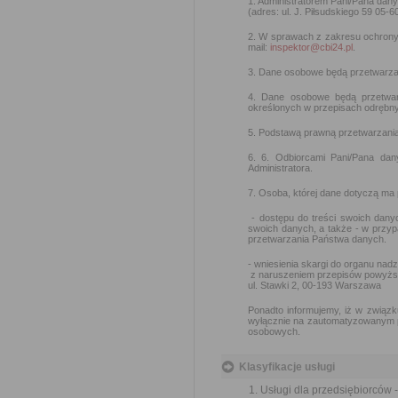
1. Administratorem Pani/Pana dan
(adres: ul. J. Piłsudskiego 59 05-6
2. W sprawach z zakresu ochron
mail:
inspektor@cbi24.pl
.
3. Dane osobowe będą przetwarzan
4. Dane osobowe będą przetwar
określonych w przepisach odrębny
5. Podstawą prawną przetwarzania d
6. 6. Odbiorcami Pani/Pana da
Administratora.
7. Osoba, której dane dotyczą ma
- dostępu do treści swoich danyc
swoich danych, a także - w przy
przetwarzania Państwa danych.
- wniesienia skargi do organu na
z naruszeniem przepisów powyżs
ul. Stawki 2, 00-193 Warszawa
Ponadto informujemy, iż w związk
wyłącznie na zautomatyzowanym pr
osobowych.
Klasyfikacje usługi
Usługi dla przedsiębiorców