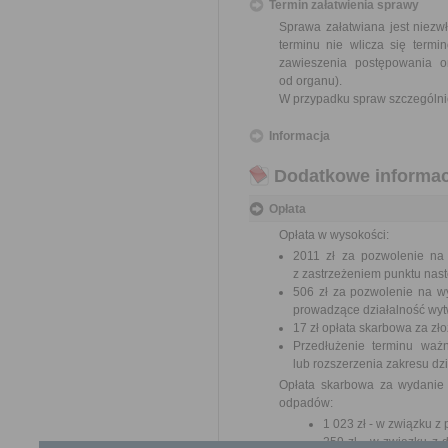
Termin załatwienia sprawy
Sprawa załatwiana jest niezw
terminu nie wlicza się term
zawieszenia postępowania 
od organu).
W przypadku spraw szczególni
Informacja
Dodatkowe informac
Opłata
Opłata w wysokości:
2011 zł za pozwolenie na
z zastrzeżeniem punktu nas
506 zł za pozwolenie na w
prowadzące działalność wytw
17 zł opłata skarbowa za z
Przedłużenie terminu ważn
lub rozszerzenia zakresu dzi
Opłata skarbowa za wydanie 
odpadów:
1 023 zł - w związku 
259 zł - w związku z