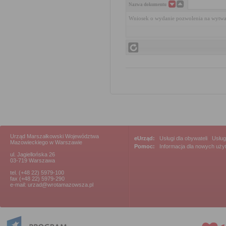
Nazwa dokumentu
Wniosek o wydanie pozwolenia na wytw
Urząd Marszałkowski Województwa
eUrząd:
Usługi dla obywateli
|
Usług
Mazowieckiego w Warszawie
Pomoc:
Informacja dla nowych uż
ul. Jagiellońska 26
03-719 Warszawa
tel. (+48 22) 5979-100
fax (+48 22) 5979-290
e-mail: urzad@wrotamazowsza.pl