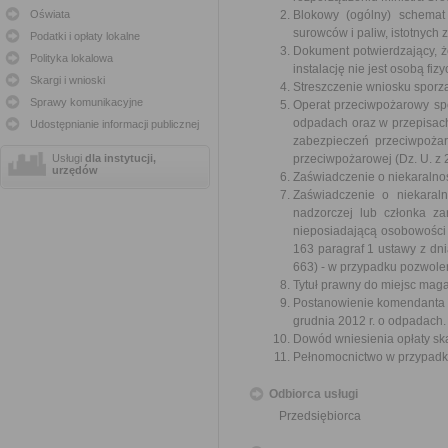
Oświata
Blokowy (ogólny) schemat
surowców i paliw, istotnych
Podatki i opłaty lokalne
Dokument potwierdzający, 
Polityka lokalowa
instalację nie jest osobą fiz
Skargi i wnioski
Streszczenie wniosku sporz
Sprawy komunikacyjne
Operat przeciwpożarowy spe
odpadach oraz w przepisach
Udostępnianie informacji publicznej
zabezpieczeń przeciwpożar
Usługi
dla instytucji,
przeciwpożarowej (Dz. U. z 2
urzędów
Zaświadczenie o niekaralno
Zaświadczenie o niekaraln
nadzorczej lub członka z
nieposiadającą osobowości p
163 paragraf 1 ustawy z dnia
663) - w przypadku pozwole
Tytuł prawny do miejsc ma
Postanowienie komendanta p
grudnia 2012 r. o odpadach.
Dowód wniesienia opłaty sk
Pełnomocnictwo w przypadku
Odbiorca usługi
Przedsiębiorca