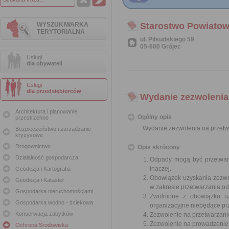
WYSZUKIWARKA
Starostwo Powiatow
TERYTORIALNA
ul. Piłsudskiego 59
05-600 Grójec
Usługi
dla obywateli
Usługi
dla przedsiębiorców
Wydanie zezwolenia
Architektura i planowanie
Ogólny opis
przestrzenne
Wydanie zezwolenia na przet
Bezpieczeństwo i zarządzanie
kryzysowe
Drogownictwo
Opis skrócony
Działalność gospodarcza
Odpady mogą być przetwarz
inaczej.
Geodezja i Kartografia
Obowiązek uzyskania zezwo
Geodezja i Kataster
w zakresie przetwarzania o
Gospodarka nieruchomościami
Zwolnione z obowiązku uz
Gospodarka wodno - ściekowa
organizacyjne niebędące pr
Konserwacja zabytków
Zezwolenie na przetwarzani
Zezwolenie na prowadzenie
Ochrona Środowiska