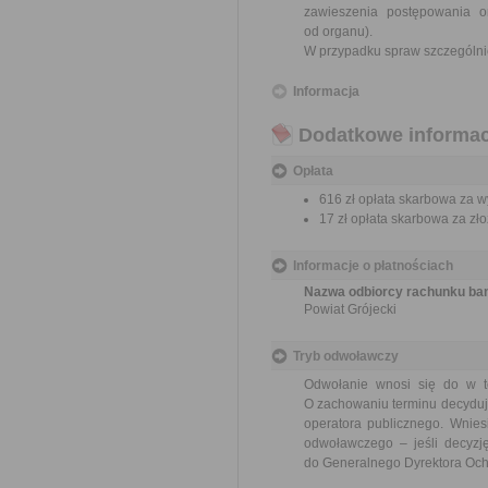
zawieszenia postępowania 
od organu).
W przypadku spraw szczególni
Informacja
Dodatkowe informac
Opłata
616 zł opłata skarbowa za 
17 zł opłata skarbowa za z
Informacje o płatnościach
Nazwa odbiorcy rachunku ba
Powiat Grójecki
Tryb odwoławczy
Odwołanie wnosi się do w te
O zachowaniu terminu decyduje
operatora publicznego. Wnie
odwoławczego – jeśli decyzję
do Generalnego Dyrektora Ochr