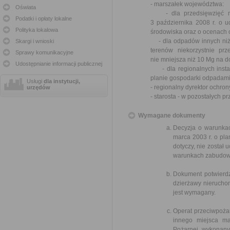
- marszałek województwa:
Oświata
- dla przedsięwzięć mo
Podatki i opłaty lokalne
3 października 2008 r. o u
Polityka lokalowa
środowiska oraz o ocenach 
- dla odpadów innych niż 
Skargi i wnioski
terenów niekorzystnie prz
Sprawy komunikacyjne
nie mniejsza niż 10 Mg na d
Udostępnianie informacji publicznej
- dla regionalnych instal
planie gospodarki odpadami
Usługi
dla instytucji,
- regionalny dyrektor ochro
urzędów
- starosta - w pozostałych p
Wymagane dokumenty
Decyzja o warunkac
marca 2003 r. o pl
dotyczy, nie został
warunkach zabudowy
Dokument potwierdz
dzierżawy nieruchom
jest wymagany.
Operat przeciwpożar
innego miejsca m
Pożarnej, wykonany 