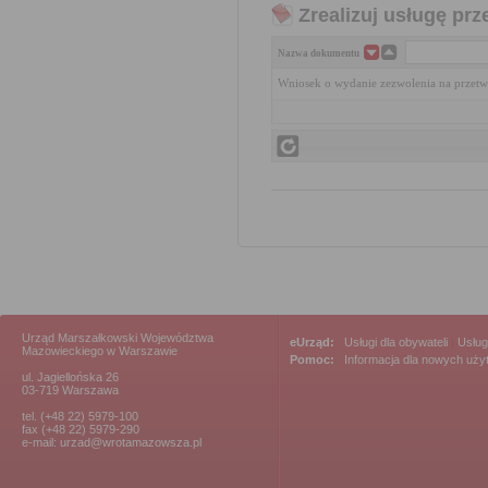
Zrealizuj usługę prz
Nazwa dokumentu
Wniosek o wydanie zezwolenia na przet
Urząd Marszałkowski Województwa
eUrząd:
Usługi dla obywateli
|
Usług
Mazowieckiego w Warszawie
Pomoc:
Informacja dla nowych uż
ul. Jagiellońska 26
03-719 Warszawa
tel. (+48 22) 5979-100
fax (+48 22) 5979-290
e-mail: urzad@wrotamazowsza.pl