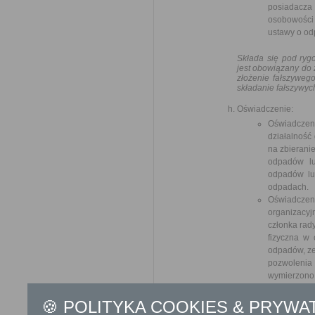
posiadacz
osobowości 
ustawy o od
Składa się pod ryg
jest obowiązany do 
złożenie fałszyweg
składanie fałszywyc
Oświadczenie:
Oświadcze
działalność
na zbierani
odpadów lu
odpadów lub
odpadach.
Oświadczen
organizacyj
członka rad
fizyczna w 
odpadów, ze
pozwolenia
wymierzono 
Składa się pod ryg
🍪 POLITYKA COOKIES & PRYWA
jest obowiązany do 