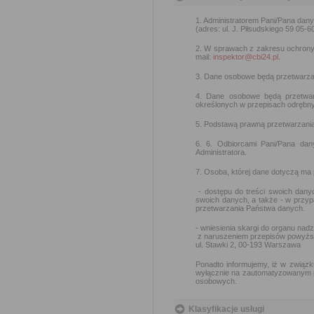
1. Administratorem Pani/Pana dan
(adres: ul. J. Piłsudskiego 59 05-6
2. W sprawach z zakresu ochron
mail:
inspektor@cbi24.pl
.
3. Dane osobowe będą przetwarzan
4. Dane osobowe będą przetwar
określonych w przepisach odrębny
5. Podstawą prawną przetwarzania d
6. 6. Odbiorcami Pani/Pana da
Administratora.
7. Osoba, której dane dotyczą ma
- dostępu do treści swoich danyc
swoich danych, a także - w przy
przetwarzania Państwa danych.
- wniesienia skargi do organu na
z naruszeniem przepisów powyżs
ul. Stawki 2, 00-193 Warszawa
Ponadto informujemy, iż w związk
wyłącznie na zautomatyzowanym pr
osobowych.
Klasyfikacje usługi