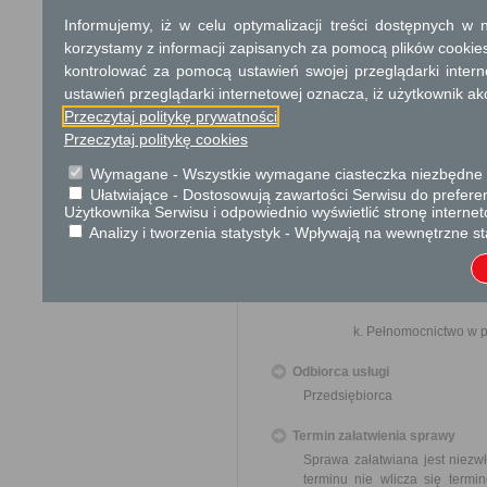
złożenie fałszyweg
Informujemy, iż w celu optymalizacji treści dostępnych w
składanie fałszywyc
korzystamy z informacji zapisanych za pomocą plików cookie
Oświadczenie, że w
kontrolować za pomocą ustawień swojej przeglądarki inter
jest lub nie był 
ustawień przeglądarki internetowej oznacza, iż użytkownik ak
przedsiębiorcy, w 
Przeczytaj politykę prywatności
zezwolenia na zbi
przetwarzanie odpa
Przeczytaj politykę cookies
odpadów lub nie wym
Wymagane - Wszystkie wymagane ciasteczka niezbędne do
Ułatwiające - Dostosowują zawartości Serwisu do preferen
Składa się pod ryg
Użytkownika Serwisu i odpowiednio wyświetlić stronę interne
jest obowiązany do 
Analizy i tworzenia statystyk - Wpływają na wewnętrzne st
złożenie fałszyweg
składanie fałszywyc
Dowód wniesienia op
Pełnomocnictwo w p
Odbiorca usługi
Przedsiębiorca
Termin załatwienia sprawy
Sprawa załatwiana jest niezw
terminu nie wlicza się term