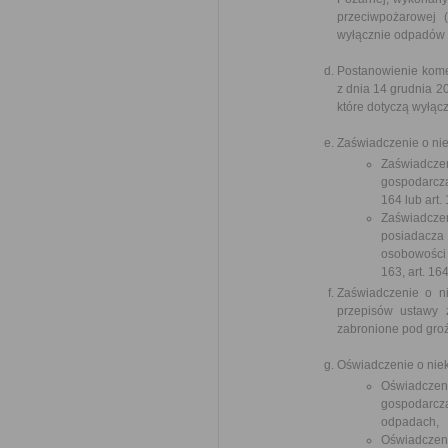
przeciwpożarowej 
wyłącznie odpadów 
Postanowienie kome
z dnia 14 grudnia 
które dotyczą wyłąc
Zaświadczenie o nie
Zaświadczen
gospodarczą
164 lub art.
Zaświadczen
posiadacz
osobowości 
163, art. 16
Zaświadczenie o n
przepisów ustawy 
zabronione pod groź
Oświadczenie o niek
Oświadczeni
gospodarczą 
odpadach,
Oświadczeni