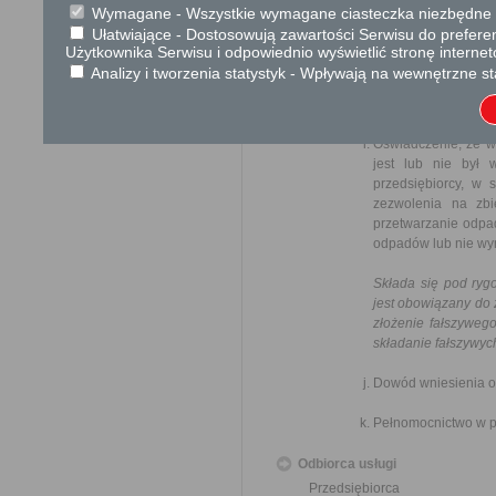
pozwolenia
Wymagane - Wszystkie wymagane ciasteczka niezbędne do
wymierzono 
Ułatwiające - Dostosowują zawartości Serwisu do preferen
Użytkownika Serwisu i odpowiednio wyświetlić stronę interne
Składa się pod ryg
Analizy i tworzenia statystyk - Wpływają na wewnętrzne st
jest obowiązany do 
złożenie fałszyweg
składanie fałszywyc
Oświadczenie, że w
jest lub nie był 
przedsiębiorcy, w 
zezwolenia na zbi
przetwarzanie odpa
odpadów lub nie wym
Składa się pod ryg
jest obowiązany do 
złożenie fałszyweg
składanie fałszywyc
Dowód wniesienia op
Pełnomocnictwo w p
Odbiorca usługi
Przedsiębiorca