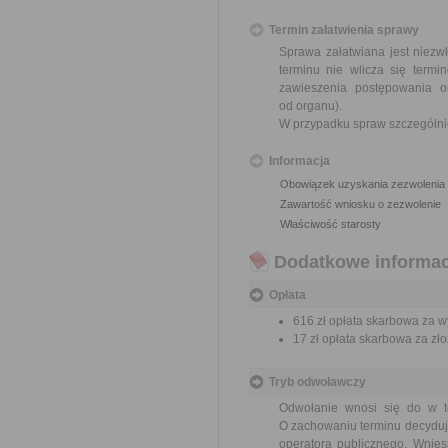
Termin załatwienia sprawy
Sprawa załatwiana jest niezw
terminu nie wlicza się term
zawieszenia postępowania 
od organu).
W przypadku spraw szczególni
Informacja
Obowiązek uzyskania zezwolenia
Zawartość wniosku o zezwolenie
Właściwość starosty
Dodatkowe informac
Opłata
616 zł opłata skarbowa za 
17 zł opłata skarbowa za z
Tryb odwoławczy
Odwołanie wnosi się do w te
O zachowaniu terminu decyduje
operatora publicznego. Wnie