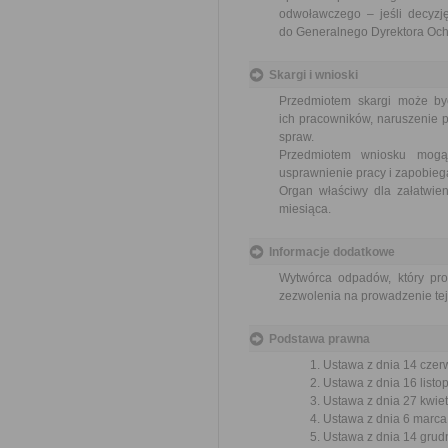
odwoławczego – jeśli decyzję
do Generalnego Dyrektora Ochr
Skargi i wnioski
Przedmiotem skargi może by
ich pracowników, naruszenie p
spraw.
Przedmiotem wniosku mogą 
usprawnienie pracy i zapobieg
Organ właściwy dla załatwien
miesiąca.
Informacje dodatkowe
Wytwórca odpadów, który pr
zezwolenia na prowadzenie tej
Podstawa prawna
Ustawa z dnia 14 czer
Ustawa z dnia 16 listop
Ustawa z dnia 27 kwiet
Ustawa z dnia 6 marca 
Ustawa z dnia 14 grudn