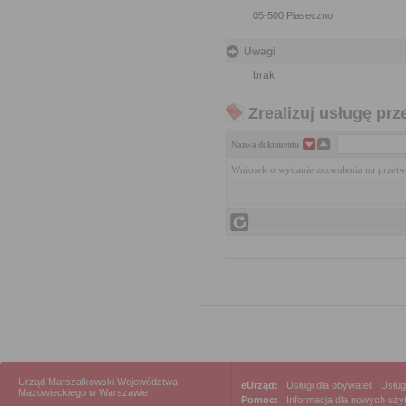
05-500 Piaseczno
Uwagi
brak
Zrealizuj usługę prz
Nazwa dokumentu
Wniosek o wydanie zezwolenia na przet
Urząd Marszałkowski Województwa
eUrząd:
Usługi dla obywateli
|
Usług
Mazowieckiego w Warszawie
Pomoc:
Informacja dla nowych uż