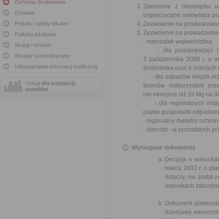
Ochrona Środowiska
Zwolnione z obowiązku uz
Oświata
organizacyjne niebędące pr
Podatki i opłaty lokalne
Zezwolenie na przetwarzani
Zezwolenie na prowadzenie
Polityka lokalowa
- marszałek województwa:
Skargi i wnioski
- dla przedsięwzięć mo
Sprawy komunikacyjne
3 października 2008 r. o u
Udostępnianie informacji publicznej
środowiska oraz o ocenach 
- dla odpadów innych niż 
Usługi
dla instytucji,
terenów niekorzystnie prz
urzędów
nie mniejsza niż 10 Mg na d
- dla regionalnych instal
planie gospodarki odpadami
- regionalny dyrektor ochro
- starosta - w pozostałych p
Wymagane dokumenty
Decyzja o warunkac
marca 2003 r. o pl
dotyczy, nie został
warunkach zabudowy
Dokument potwierdz
dzierżawy nieruchom