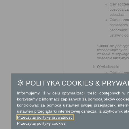
Oświadczeni
gospodarczą 
odpadach,
Oświadczeni
posiadacz
osobowości 
ustawy o od
Składa się pod ryg
jest obowiązany do 
złożenie fałszyweg
składanie fałszywyc
Oświadczenie:
Oświadcze
działalność
🍪 POLITYKA COOKIES & PRYWA
na zbierani
odpadów lu
Informujemy, iż w celu optymalizacji treści dostępnych w
odpadów lub
odpadach.
korzystamy z informacji zapisanych za pomocą plików cookie
Oświadczen
kontrolować za pomocą ustawień swojej przeglądarki inter
organizacyj
ustawień przeglądarki internetowej oznacza, iż użytkownik ak
członka rad
Przeczytaj politykę prywatności
fizyczna w 
Przeczytaj politykę cookies
odpadów, ze