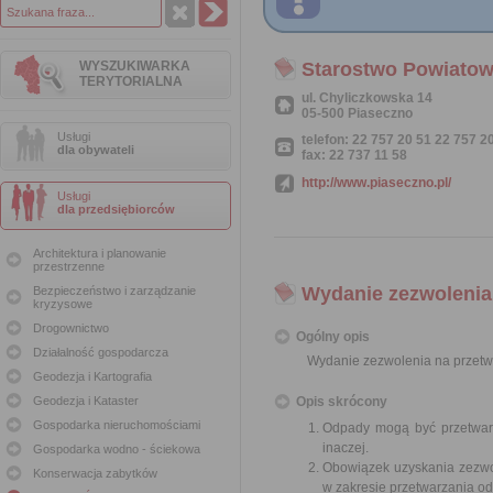
WYSZUKIWARKA
Starostwo Powiatow
TERYTORIALNA
ul. Chyliczkowska 14
05-500 Piaseczno
Usługi
telefon: 22 757 20 51 22 757 2
dla obywateli
fax: 22 737 11 58
http://www.piaseczno.pl/
Usługi
dla przedsiębiorców
Architektura i planowanie
przestrzenne
Wydanie zezwolenia
Bezpieczeństwo i zarządzanie
kryzysowe
Drogownictwo
Ogólny opis
Działalność gospodarcza
Wydanie zezwolenia na przet
Geodezja i Kartografia
Geodezja i Kataster
Opis skrócony
Gospodarka nieruchomościami
Odpady mogą być przetwarz
inaczej.
Gospodarka wodno - ściekowa
Obowiązek uzyskania zezwo
Konserwacja zabytków
w zakresie przetwarzania o