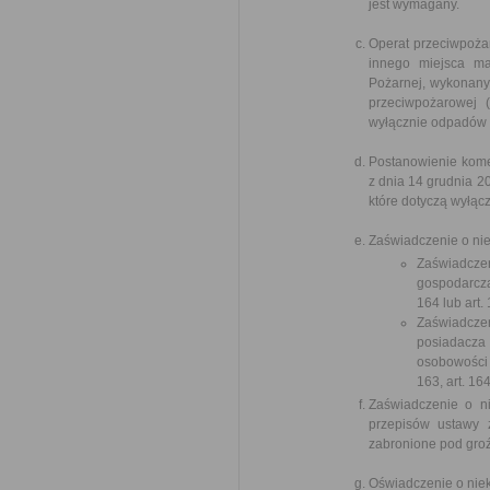
jest wymagany.
Operat przeciwpożar
innego miejsca m
Pożarnej, wykonany 
przeciwpożarowej 
wyłącznie odpadów 
Postanowienie kome
z dnia 14 grudnia 
które dotyczą wyłąc
Zaświadczenie o nie
Zaświadczen
gospodarczą
164 lub art.
Zaświadczen
posiadacz
osobowości 
163, art. 16
Zaświadczenie o n
przepisów ustawy 
zabronione pod groź
Oświadczenie o niek