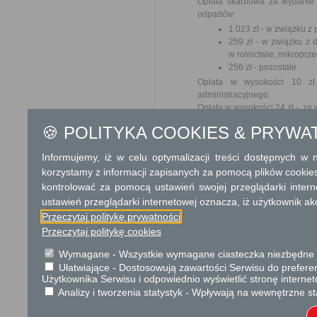
Opłata skarbowa za wydanie 
odpadów:
1 023 zł - w związku 
259 zł - w związku z
w rolnictwie, mikroprz
256 zł - pozostałe.
Opłata w wysokości 10 zł
administracyjnego.
Opłata w wysokości 24 zł - za
🍪 POLITYKA COOKIES & PRYWA
Tryb odwoławczy
Informujemy, iż w celu optymalizacji treści dostępnych w
Odwołanie wnosi się do Samo
o odmowie wpisu, za pośredn
korzystamy z informacji zapisanych za pomocą plików cookie
w Urzędzie lub data jego nada
kontrolować za pomocą ustawień swojej przeglądarki inter
od opłat.
ustawień przeglądarki internetowej oznacza, iż użytkownik ak
Przeczytaj politykę prywatności
Skargi i wnioski
Przeczytaj politykę cookies
Przedmiotem skargi może by
Wymagane - Wszystkie wymagane ciasteczka niezbędne do
ich pracowników, naruszenie p
Ułatwiające - Dostosowują zawartości Serwisu do preferen
spraw.
Użytkownika Serwisu i odpowiednio wyświetlić stronę interne
Przedmiotem wniosku mogą 
Analizy i tworzenia statystyk - Wpływają na wewnętrzne st
usprawnienie pracy i zapobieg
Organ właściwy dla załatwien