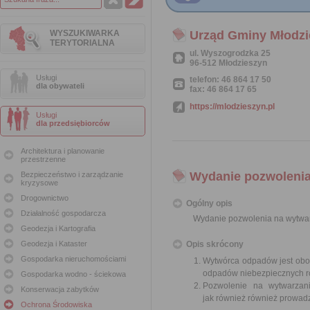
WYSZUKIWARKA
Urząd Gminy Młodzi
TERYTORIALNA
ul. Wyszogrodzka 25
96-512 Młodzieszyn
Usługi
telefon: 46 864 17 50
dla obywateli
fax: 46 864 17 65
https://mlodzieszyn.pl
Usługi
dla przedsiębiorców
Architektura i planowanie
przestrzenne
Wydanie pozwoleni
Bezpieczeństwo i zarządzanie
kryzysowe
Drogownictwo
Ogólny opis
Działalność gospodarcza
Wydanie pozwolenia na wytwa
Geodezja i Kartografia
Geodezja i Kataster
Opis skrócony
Gospodarka nieruchomościami
Wytwórca odpadów jest obo
odpadów niebezpiecznych ro
Gospodarka wodno - ściekowa
Pozwolenie na wytwarzani
Konserwacja zabytków
jak również również prowadz
Ochrona Środowiska