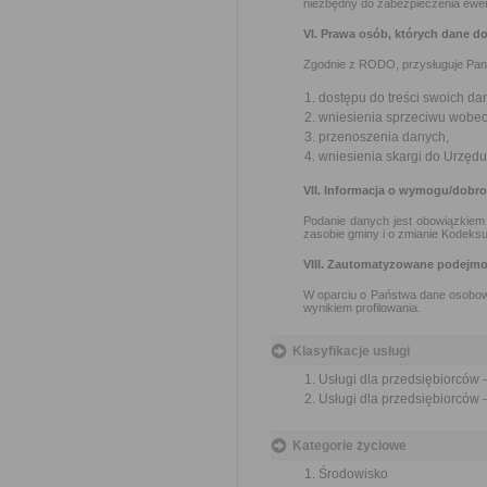
niezbędny do zabezpieczenia ewe
VI. Prawa osób, których dane d
Zgodnie z RODO, przysługuje Pan
dostępu do treści swoich da
wniesienia sprzeciwu wobec
przenoszenia danych,
wniesienia skargi do Urzę
VII. Informacja o wymogu/dobr
Podanie danych jest obowiązkiem 
zasobie gminy i o zmianie Kodeksu
VIII. Zautomatyzowane podejmo
W oparciu o Państwa dane osobow
wynikiem profilowania.
Klasyfikacje usługi
Usługi dla przedsiębiorców
Usługi dla przedsiębiorców
Kategorie życiowe
Środowisko