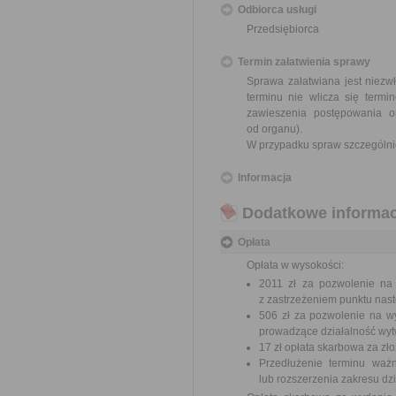
Odbiorca usługi
Przedsiębiorca
Termin załatwienia sprawy
Sprawa załatwiana jest niezw
terminu nie wlicza się term
zawieszenia postępowania 
od organu).
W przypadku spraw szczególni
Informacja
Dodatkowe informac
Opłata
Opłata w wysokości:
2011 zł za pozwolenie na
z zastrzeżeniem punktu nas
506 zł za pozwolenie na w
prowadzące działalność wytw
17 zł opłata skarbowa za z
Przedłużenie terminu ważn
lub rozszerzenia zakresu dzi