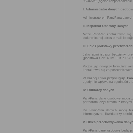
95/46/WE (ogólne rozporządzenie o
I. Administrator danych osobo
Administratorem Pani/Pana danych
II. Inspektor Ochrony Danych
Może Pani/Pan kontaktować się
elektronicznej adres e-mail: iodo@
III. Cele i podstawy przetwarzan
Jako administrator będziemy pr
(podstawa z art. 6 ust. 1 lit. a RO
Podpisując niniejszy formularz w
kontaktował się za pośrednictwem
W każdej chwili
przysługuje Pa
zgody nie wpływa na zgodność z p
IV. Odbiorcy danych
Pani/Pana dane osobowe mogą zo
partnerom, czyli firmom, z którymi
Do Pani/Pana danych mogą też 
informatyczne, likwidatorzy szkód
V. Okres przechowywania dany
Pani/Pana dane osobowe będą pr