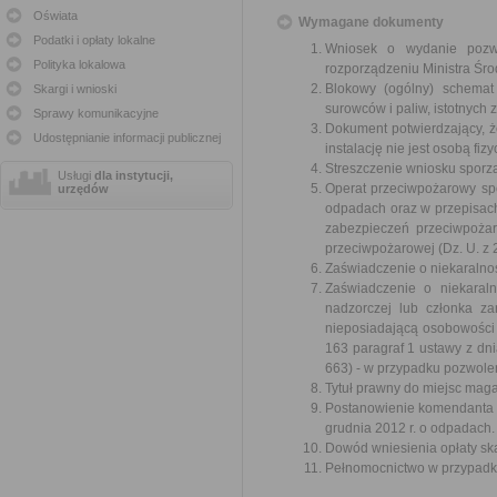
Oświata
Wymagane dokumenty
Podatki i opłaty lokalne
Wniosek o wydanie pozwo
Polityka lokalowa
rozporządzeniu Ministra Śr
Blokowy (ogólny) schemat
Skargi i wnioski
surowców i paliw, istotnych
Sprawy komunikacyjne
Dokument potwierdzający, 
Udostępnianie informacji publicznej
instalację nie jest osobą fiz
Streszczenie wniosku sporz
Usługi
dla instytucji,
Operat przeciwpożarowy spe
urzędów
odpadach oraz w przepisach
zabezpieczeń przeciwpożar
przeciwpożarowej (Dz. U. z 2
Zaświadczenie o niekaralno
Zaświadczenie o niekaraln
nadzorczej lub członka z
nieposiadającą osobowości p
163 paragraf 1 ustawy z dnia
663) - w przypadku pozwole
Tytuł prawny do miejsc ma
Postanowienie komendanta p
grudnia 2012 r. o odpadach.
Dowód wniesienia opłaty sk
Pełnomocnictwo w przypadku