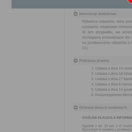
miesiąca.
Informacje dodatkowe
Wytwórca odpadów, który pro
uzyskania odrębnego zezwolen
W tym przypadku, we wnios
wymagania przewidziane dla 
na przetwarzanie odpadów, o k
21).
Podstawa prawna
Ustawa z dnia 14 czer
Ustawa z dnia 16 listop
Ustawa z dnia 27 kwiet
Ustawa z dnia 6 marca 
Ustawa z dnia 14 grudn
Rozporządzenie Ministr
Ochrona danych osobowych
OGÓLNA KLAUZULA INFORM
Zgodnie z art. 13 ust. 1−2 rozp
fizycznych w związku z przetwar