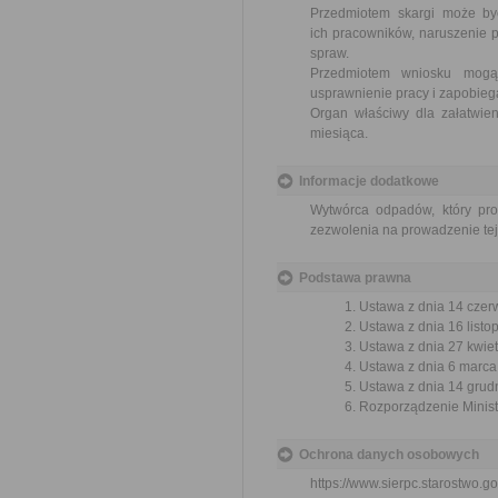
Przedmiotem skargi może by
ich pracowników, naruszenie p
spraw.
Przedmiotem wniosku mogą 
usprawnienie pracy i zapobieg
Organ właściwy dla załatwien
miesiąca.
Informacje dodatkowe
Wytwórca odpadów, który pr
zezwolenia na prowadzenie tej
Podstawa prawna
Ustawa z dnia 14 czer
Ustawa z dnia 16 listop
Ustawa z dnia 27 kwiet
Ustawa z dnia 6 marca 
Ustawa z dnia 14 grudn
Rozporządzenie Ministr
Ochrona danych osobowych
https://www.sierpc.starostwo.go