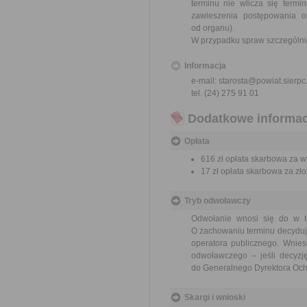
terminu nie wlicza się term
zawieszenia postępowania 
od organu).
W przypadku spraw szczególni
Informacja
e-mail: starosta@powiat.sierpc
tel. (24) 275 91 01
Dodatkowe informac
Opłata
616 zł opłata skarbowa za 
17 zł opłata skarbowa za z
Tryb odwoławczy
Odwołanie wnosi się do w te
O zachowaniu terminu decyduje
operatora publicznego. Wnie
odwoławczego – jeśli decyzję
do Generalnego Dyrektora Ochr
Skargi i wnioski