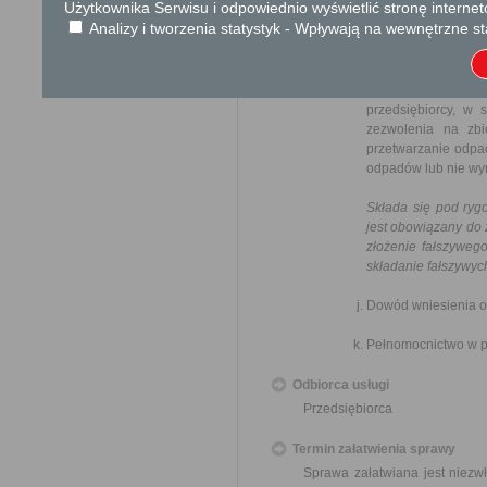
Użytkownika Serwisu i odpowiednio wyświetlić stronę interne
jest obowiązany do 
złożenie fałszyweg
Analizy i tworzenia statystyk - Wpływają na wewnętrzne st
składanie fałszywyc
Oświadczenie, że w
jest lub nie był 
przedsiębiorcy, w 
zezwolenia na zbi
przetwarzanie odpa
odpadów lub nie wym
Składa się pod ryg
jest obowiązany do 
złożenie fałszyweg
składanie fałszywyc
Dowód wniesienia op
Pełnomocnictwo w p
Odbiorca usługi
Przedsiębiorca
Termin załatwienia sprawy
Sprawa załatwiana jest niezw