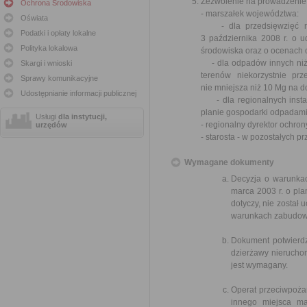
Zezwolenie na prowadzenie
Ochrona Środowiska
- marszałek województwa:
Oświata
- dla przedsięwzięć mo
Podatki i opłaty lokalne
3 października 2008 r. o u
Polityka lokalowa
środowiska oraz o ocenach 
- dla odpadów innych niż 
Skargi i wnioski
terenów niekorzystnie prz
Sprawy komunikacyjne
nie mniejsza niż 10 Mg na d
Udostępnianie informacji publicznej
- dla regionalnych instal
planie gospodarki odpadami
Usługi
dla instytucji,
- regionalny dyrektor ochro
urzędów
- starosta - w pozostałych p
Wymagane dokumenty
Decyzja o warunkac
marca 2003 r. o pl
dotyczy, nie został
warunkach zabudowy
Dokument potwierdz
dzierżawy nieruchom
jest wymagany.
Operat przeciwpożar
innego miejsca m