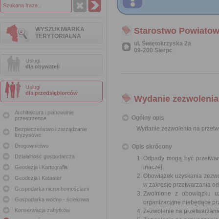
WYSZUKIWARKA
Starostwo Powiatow
TERYTORIALNA
ul. Świętokrzyska 2a
09-200 Sierpc
Usługi
dla obywateli
Usługi
dla przedsiębiorców
Wydanie zezwolenia
Architektura i planowanie
Ogólny opis
przestrzenne
Wydanie zezwolenia na przet
Bezpieczeństwo i zarządzanie
kryzysowe
Drogownictwo
Opis skrócony
Działalność gospodarcza
Odpady mogą być przetwarz
inaczej.
Geodezja i Kartografia
Obowiązek uzyskania zezwo
Geodezja i Kataster
w zakresie przetwarzania o
Gospodarka nieruchomościami
Zwolnione z obowiązku uz
Gospodarka wodno - ściekowa
organizacyjne niebędące pr
Konserwacja zabytków
Zezwolenie na przetwarzani