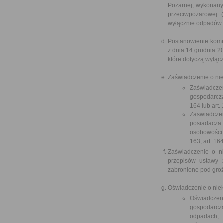
Pożarnej, wykonany 
przeciwpożarowej 
wyłącznie odpadów 
Postanowienie kome
z dnia 14 grudnia 
które dotyczą wyłąc
Zaświadczenie o nie
Zaświadczen
gospodarczą
164 lub art.
Zaświadczen
posiadacz
osobowości 
163, art. 16
Zaświadczenie o n
przepisów ustawy 
zabronione pod groź
Oświadczenie o niek
Oświadczeni
gospodarczą 
odpadach,