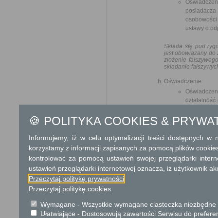
Oświadczeni
posiadacz
osobowości 
ustawy o od
Składa się pod ryg
jest obowiązany do 
złożenie fałszyweg
składanie fałszywyc
Oświadczenie:
Oświadcze
działalność
na zbierani
odpadów lu
🍪 POLITYKA COOKIES & PRYWA
odpadów lub
odpadach.
Informujemy, iż w celu optymalizacji treści dostępnych w
Oświadczen
korzystamy z informacji zapisanych za pomocą plików cookie
organizacyj
kontrolować za pomocą ustawień swojej przeglądarki inter
członka rad
ustawień przeglądarki internetowej oznacza, iż użytkownik ak
fizyczna w 
Przeczytaj politykę prywatności
odpadów, ze
pozwolenia
Przeczytaj politykę cookies
wymierzono 
Wymagane - Wszystkie wymagane ciasteczka niezbędne do
Ułatwiające - Dostosowują zawartości Serwisu do preferen
Składa się pod ryg