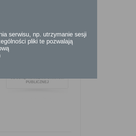
PODATKI I OPŁATY LOKALNE
 serwisu, np. utrzymanie sesji
gólności pliki te pozwalają
tową
SPRAWY KOMUNALNE
n
UDOSTĘPNIANIE INFORMACJI
PUBLICZNEJ