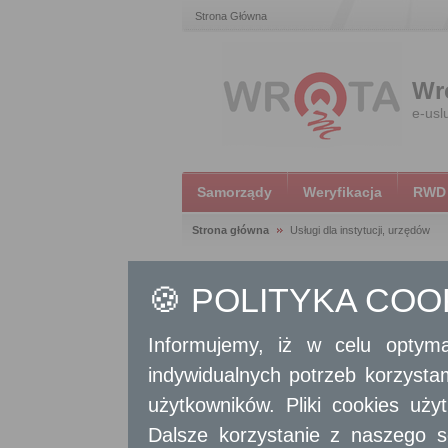
Strona Główna
Wr
e-usl
Samorządy
Weryfikacja
RWD
Strona główna
Usługi dla instytucji, urzędów
🍪 POLITYKA CO
WYSZUKAJ
USŁUGĘ
Informujemy, iż w celu optyma
indywidualnych potrzeb korzyst
WYSZUKIWARKA
użytkowników. Pliki cookies uż
TERYTORIALNA
Dalsze korzystanie z naszego s