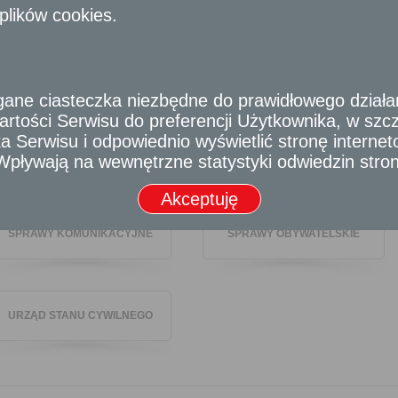
plików cookies.
KONSERWACJA ZABYTKÓW
OCHRONA ŚRODOWISKA
e ciasteczka niezbędne do prawidłowego działania
rtości Serwisu do preferencji Użytkownika, w szcze
 Serwisu i odpowiednio wyświetlić stronę interne
POLITYKA LOKALOWA
SKARGI I WNIOSKI
- Wpływają na wewnętrzne statystyki odwiedzin stro
Akceptuję
SPRAWY KOMUNIKACYJNE
SPRAWY OBYWATELSKIE
URZĄD STANU CYWILNEGO