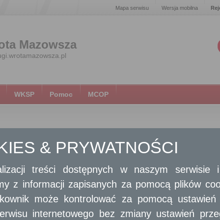
Mapa serwisu
Wersja mobilna
Rej
ota Mazowsza
ugi.wrotamazowsza.pl
WKSP
Pomoc
MCOP
KATALOG USŁUG DLA INSTUTUCJI
OKIES & PRYWATNOŚCI
ARCHITEKTURA I PLANOWANIE
BEZPIECZEŃSTWO I
lizacji treści dostępnych w naszym serwisie
PRZESTRZENNE
ZARZĄDZANIE KRYZYSOWE
amy z informacji zapisanych za pomocą plików co
ytkownik może kontrolować za pomocą ustawień sw
erwisu internetowego bez zmiany ustawień przegl
GEODEZJA I KARTOGRAFIA
GEODEZJA I KATASTER