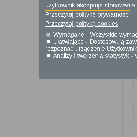
Usługi
użytkownik akceptuje stosowanie 
dla obywateli
Przeczytaj politykę prywatności
Usługi
Przeczytaj politykę cookies
dla przedsiębiorców
Wymagane - Wszystkie wymagan
Usługi
dla instytucji,
Ułatwiające - Dostosowują zawa
urzędów
rozpoznać urządzenie Użytkownika
Analizy i tworzenia statystyk 