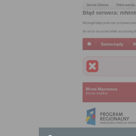
Strona Główna
Pełna wersja
Błąd serwera: mNm
Wystąpił błąd podczas przetwarzani
An error occurred while accessing 
Samorządy
W
Wrota Mazowsza
Strona mobilna
Projekt współfinansowany