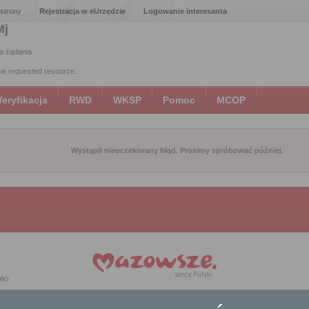
 strony
Rejestracja w eUrzędzie
Logowanie interesanta
Mj
a żądania.
the requested resource.
eryfikacja
RWD
WKSP
Pomoc
MCOP
Wystąpił nieoczekiwany błąd. Prosimy spróbować później.
 przez Unię Europejską ze środków Europejskiego Funduszu Rozwoju Regionalnego w ram