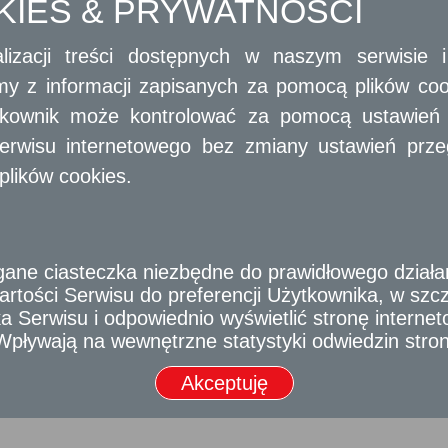
OKIES & PRYWATNOŚCI
Operacyjnego Województwa Mazowieckiego 2007-2013.
lizacji treści dostępnych w naszym serwisie
amy z informacji zapisanych za pomocą plików co
ytkownik może kontrolować za pomocą ustawień sw
erwisu internetowego bez zmiany ustawień przegl
plików cookies.
e ciasteczka niezbędne do prawidłowego działania
rtości Serwisu do preferencji Użytkownika, w szcze
 Serwisu i odpowiednio wyświetlić stronę interne
- Wpływają na wewnętrzne statystyki odwiedzin stro
Akceptuję