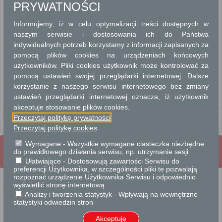
PRYWATNOŚCI
BUDOWNICTWO
Informujemy, iż w celu optymalizacji treści dostępnych w
PLANOWANIE PRZESTRZENNE
naszym serwisie i dostosowania ich do Państwa
indywidualnych potrzeb korzystamy z informacji zapisanych za
pomocą plików cookies na urządzeniach końcowych
WYDANIE DECYZJI O USTALENIU LOKALIZACJI INWESTYCJI CELU
PUBLICZNEGO
użytkowników. Pliki cookies użytkownik może kontrolować za
Wydanie decyzji o ustaleniu lokalizacji inwestycji celu publicznego
pomocą ustawień swojej przeglądarki internetowej. Dalsze
WYDANIE DECYZJI O WARUNKACH ZABUDOWY
korzystanie z naszego serwisu internetowego bez zmiany
ustawień przeglądarki internetowej oznacza, iż użytkownik
ZAŚWIADCZENIE DOTYCZĄCE MPZP OBOWIĄZUJĄCEGO do 31 grudnia
2003r
akceptuje stosowanie plików cookies.
Przeczytaj politykę prywatności
Usługi
Przeczytaj politykę cookies
dla obywateli
Wymagane - Wszystkie wymagane ciasteczka niezbędne
Wrota Mazowsza
Strona Główna
do prawidłowego działania serwisu, np. utrzymanie sesji
Strona mobilna
Pełna wersja strony
Ułatwiające - Dostosowują zawartości Serwisu do
preferencji Użytkownika, w szczególności pliki te pozwalają
rozpoznać urządzenie Użytkownika Serwisu i odpowiednio
wyświetlić stronę internetową
Analizy i tworzenia statystyk - Wpływają na wewnętrzne
statystyki odwiedzin stron
Projekt współfinansowany przez Unię Europejską ze środków Europejskiego
Funduszu Rozwoju Regionalnego w ramach Regionalnego Programu Operacyjnego
Akceptuję