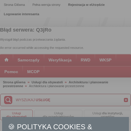
Strona Główna
Pełna wersja strony
Rejestracja w eUrzędzie
Logowanie interesanta
Błąd serwera: Q3jRo
Wystąpił błąd podczas przetwarzania żądania.
An error occurred while accessing the requested resource.
Samorządy
Weryfikacja
RWD
WKSP
Pomoc
MCOP
Strona główna
Usługi dla obywateli
Architektura i planowanie
przestrzenne
Architektura i planowanie przestrzenne
WYSZUKAJ
USŁUGĘ
Usługi
Usługi
Usługi
dla instytucji,
dla obywateli
dla przedsiębiorców
urzędów
🍪 POLITYKA COOKIES &