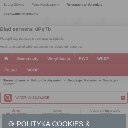
Strona Główna
Pełna wersja strony
Rejestracja w eUrzędzie
Logowanie interesanta
Błąd serwera: 8PqTb
Wystąpił błąd podczas przetwarzania żądania.
An error occurred while accessing the requested resource.
Samorządy
Weryfikacja
RWD
WKSP
Pomoc
MCOP
Strona główna
Usługi dla obywateli
Geodezja i Kataster
Geodezja i
Kataster
WYSZUKAJ
USŁUGĘ
Usługi
Usługi
Usługi
dla instytucji,
dla obywateli
dla przedsiębiorców
urzędów
🍪 POLITYKA COOKIES &