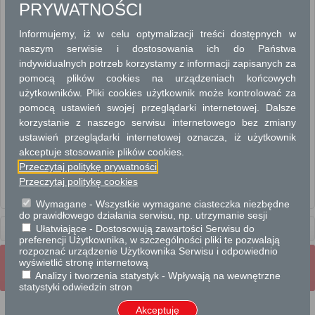
PRYWATNOŚCI
EWIDENCJA GRUNTÓW I BUDYNKÓW
Informujemy, iż w celu optymalizacji treści dostępnych w
EWIDENCJA MIEJSCOWOŚCI, ULIC I ADRESÓW
naszym serwisie i dostosowania ich do Państwa
indywidualnych potrzeb korzystamy z informacji zapisanych za
GEODEZJA I KATASTER
pomocą plików cookies na urządzeniach końcowych
użytkowników. Pliki cookies użytkownik może kontrolować za
ROZGRANICZENIE NIERUCHOMOŚCI
pomocą ustawień swojej przeglądarki internetowej. Dalsze
korzystanie z naszego serwisu internetowego bez zmiany
UZGADNIANIE USYTUOWANIA PROJEKTOWANYCH SIECI
UZBROJENIA TERENU
ustawień przeglądarki internetowej oznacza, iż użytkownik
akceptuje stosowanie plików cookies.
Przeczytaj politykę prywatności
Wydanie wypisu lub wyrysu z operatu ewidencyjnego. (UM Radom)
Przeczytaj politykę cookies
Zawiadomienie o zniszczeniu, uszkodzeniu, przemieszczeniu znaków
geodezyjnych, grawimetrycznych i magnetycznych
Wymagane - Wszystkie wymagane ciasteczka niezbędne
do prawidłowego działania serwisu, np. utrzymanie sesji
Usługi
Ułatwiające - Dostosowują zawartości Serwisu do
dla obywateli
preferencji Użytkownika, w szczególności pliki te pozwalają
rozpoznać urządzenie Użytkownika Serwisu i odpowiednio
Wrota Mazowsza
wyświetlić stronę internetową
Strona Główna
Strona mobilna
Pełna wersja strony
Analizy i tworzenia statystyk - Wpływają na wewnętrzne
statystyki odwiedzin stron
Akceptuję