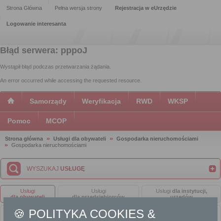
Strona Główna
Pełna wersja strony
Rejestracja w eUrzędzie
Logowanie interesanta
Błąd serwera: pppoJ
Wystąpił błąd podczas przetwarzania żądania.
An error occurred while accessing the requested resource.
Samorządy
Weryfikacja
RWD
WKSP
Pomoc
MCOP
Strona główna
Usługi dla obywateli
Gospodarka nieruchomościami
Gospodarka nieruchomościami
WYSZUKAJ
USŁUGĘ
Usługi
Usługi
Usługi
dla instytucji,
dla obywateli
dla przedsiębiorców
urzędów
🍪 POLITYKA COOKIES &