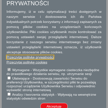
PRYWATNOŚCI
NAJEM, DZIERŻAWA, UŻYCZENIE
Informujemy, iż w celu optymalizacji treści dostępnych w
ODSZKODOWANIA
naszym serwisie i dostosowania ich do Państwa
indywidualnych potrzeb korzystamy z informacji zapisanych za
PODZIAŁY NIERUCHOMOŚCI
pomocą plików cookies na urządzeniach końcowych
użytkowników. Pliki cookies użytkownik może kontrolować za
SPRZEDAŻ LUB ODDANIE W UŻYTKOWANIE WIECZYSTE
NIERUCHOMOŚCI
pomocą ustawień swojej przeglądarki internetowej. Dalsze
korzystanie z naszego serwisu internetowego bez zmiany
USTANAWIANIE I WYGASZANIE OBCIĄŻEŃ NA NIERUCHOMOŚCIACH
ustawień przeglądarki internetowej oznacza, iż użytkownik
akceptuje stosowanie plików cookies.
UŻYCZENIE NIERUCHOMOŚCI GMINNYCH (POWIATOWYCH)
Przeczytaj politykę prywatności
Przeczytaj politykę cookies
UŻYTKOWANIE WIECZYSTE I TRWAŁY ZARZĄD
Wymagane - Wszystkie wymagane ciasteczka niezbędne
do prawidłowego działania serwisu, np. utrzymanie sesji
ZGODY WŁAŚCICIELSKIE
Ułatwiające - Dostosowują zawartości Serwisu do
preferencji Użytkownika, w szczególności pliki te pozwalają
ZWROTY NIERUCHOMOŚCI
rozpoznać urządzenie Użytkownika Serwisu i odpowiednio
wyświetlić stronę internetową
Analizy i tworzenia statystyk - Wpływają na wewnętrzne
statystyki odwiedzin stron
Sprzedaż nieruchomości gruntowej na rzecz jej użytkownika wieczystego
Przedłużenie umowy dzierżawy gruntu
Akceptuję