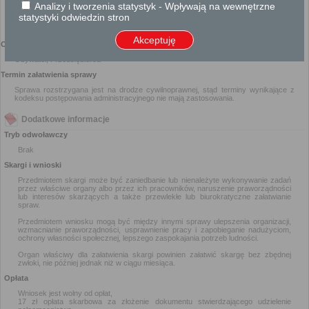
Analizy i tworzenia statystyk - Wpływają na wewnętrzne
statystyki odwiedzin stron
Akceptuję
Odbiorca usługi
Obywatel, Przedsiębiorca
Termin załatwienia sprawy
Sprawa rozstrzygana jest na drodze cywilnoprawnej, stąd terminy wynikające z
kodeksu postępowania administracyjnego nie mają zastosowania.
Dodatkowe informacje
Tryb odwoławczy
Brak
Skargi i wnioski
Przedmiotem skargi może być zaniedbanie lub nienależyte wykonywanie zadań
przez właściwe organy albo przez ich pracowników, naruszenie praworządności
lub interesów skarżących a także przewlekłe lub biurokratyczne załatwianie
spraw.
Przedmiotem wniosku mogą być między innymi sprawy ulepszenia organizacji,
wzmacnianie praworządności, usprawnienie pracy i zapobieganie nadużyciom,
ochrony własności społecznej, lepszego zaspokajania potrzeb ludności.
Organ właściwy dla załatwienia skargi powinien załatwić skargę bez zbędnej
zwłoki, nie później jednak niż w ciągu miesiąca.
Opłata
Wniosek jest wolny od opłat,
17 zł opłata skarbowa za złożenie dokumentu stwierdzającego udzielenie