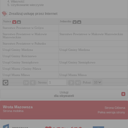
Własność
Użytkowanie wieczyste
Zrealizuj usługę przez Internet
Nazwa
Jednostka
Starostwo Powiatowe w Grójcu
Starostwo Powiatowe w Makowie 
Starostwo Powiatowe w Makowie Mazowieckim
Mazowieckim
Starostwo Powiatowe w Pułtusku
Urząd Gminy Miedzna
Urząd Gminy Miedzna
Urząd Gminy Rościszewo
Urząd Gminy Siemiątkowo
Urząd Gminy Siemiątkowo
Urząd Miasta i Gminy Pilawa
Urząd Miasta Mława
Urząd Miasta Mława
Strona 
Pokaż 
Usługi
dla obywateli
Wrota Mazowsza
Strona Główna
Strona mobilna
Pełna wersja strony