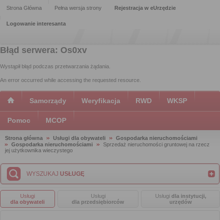
Strona Główna
Pełna wersja strony
Rejestracja w eUrzędzie
Logowanie interesanta
Błąd serwera: Os0xv
Wystąpił błąd podczas przetwarzania żądania.
An error occurred while accessing the requested resource.
Samorządy
Weryfikacja
RWD
WKSP
Pomoc
MCOP
Strona główna
Usługi dla obywateli
Gospodarka nieruchomościami
Gospodarka nieruchomościami
Sprzedaż nieruchomości gruntowej na rzecz
jej użytkownika wieczystego
WYSZUKAJ
USŁUGĘ
Usługi
Usługi
Usługi
dla instytucji,
dla obywateli
dla przedsiębiorców
urzędów