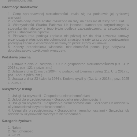
pełnomocnictwa.
Informacje dodatkowe
Cenę sprzedawanej nieruchomości ustala się na podstawie jej rynkowej
wartości.
Zapłata ceny, może zostać rozłożona na raty, na czas nie dłuższy niż 10 lat.
Wierzytelność Skarbu Państwa lub jednostki samorządu terytorialnego w
stosunku do nabywcy z tego tytułu podlega zabezpieczeniu, w szczególności
przez ustanowienie hipoteki.
Pierwsza rata podlega zapłacie nie później niż do dnia zawarcia umowy
przenoszącej własność nieruchomości, a następne raty wraz z oprocentowaniem
podlegają zapłacie w terminach ustalonych przez strony w umowie.
Koszty przeniesienia własności nieruchomości ponosi jego nabywca -
dotychczasowy użytkownik wieczysty.
Podstawa prawna
Ustawa z dnia 21 sierpnia 1997 r. o gospodarce nieruchomościami (Dz. U. z
2018 r., poz. 121 z późn. zm.)
Ustawa z dnia 11 marca 2004 r. o podatku od towarów i usług (Dz. U. z 2017 r.,
poz. 1221 z późn. zm.)
Ustawa z dnia 23 kwietnia 1964 r. Kodeks cywilny (Dz. U. z 2018 r., poz. 1025
z późn. zm.)
Klasyfikacje usługi
Usługi dla obywateli - Gospodarka nieruchomościami
Usługi dla przedsiębiorców - Gospodarka nieruchomościami
Usługi dla obywateli - Gospodarka nieruchomościami - Sprzedaż lub oddanie w
użytkowanie wieczyste nieruchomości
Usługi dla przedsiębiorców - Gospodarka nieruchomościami - Sprzedaż lub
oddanie w użytkowanie wieczyste nieruchomości
Kategorie życiowe
Najem
Nieruchomość
Grunt