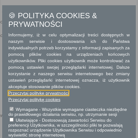
Sprzedaż nieruchomości gruntowej na rzecz jej użytkownika
🍪 POLITYKA COOKIES &
wieczystego
PRYWATNOŚCI
Ogólny opis
Sprzedaż nieruchomości gruntowej na rzecz jej użytkownika wieczystego
Informujemy, iż w celu optymalizacji treści dostępnych w
Opis skrócony
naszym serwisie i dostosowania ich do Państwa
Nieruchomość gruntowa oddana w użytkowanie wieczyste może być sprzedana
wyłącznie użytkownikowi wieczystemu.
indywidualnych potrzeb korzystamy z informacji zapisanych za
Nieruchomość gruntowa stanowiąca własność Skarbu Państwa może być
sprzedana użytkownikowi wieczystemu za zgodą wojewody. Zgody wojewody nie
pomocą plików cookies na urządzeniach końcowych
wymaga sprzedaż na rzecz użytkownika wieczystego nieruchomości stanowiącej
użytkowników. Pliki cookies użytkownik może kontrolować za
własność Skarbu Państwa po zlikwidowaniu lub sprywatyzowaniu państwowej
osoby prawnej, jak również przeniesienie własności nieruchomości na rzecz
pomocą ustawień swojej przeglądarki internetowej. Dalsze
państwowej osoby prawnej, która była jej użytkownikiem wieczystym.
Zbycie własności nieruchomości na rzecz użytkownika wieczystego nie wymaga
korzystanie z naszego serwisu internetowego bez zmiany
przeprowadzenia postępowania przetargowego (art. 37 ust. 2 pkt 5 ustawy o
gospodarowaniu nieruchomościami).
ustawień przeglądarki internetowej oznacza, iż użytkownik
Z dniem zawarcia umowy sprzedaży nieruchomości wygasa, z mocy prawa,
akceptuje stosowanie plików cookies.
uprzednio ustanowione prawo użytkowania wieczystego, art. 241 kodeksu
cywilnego nie znajduje zastosowania.
Przeczytaj politykę prywatności
W odniesieniu do nieruchomości gruntowej oddanej w użytkowanie wieczyste
przeniesienie własności tej nieruchomości, w drodze umowy, między Skarbem
Przeczytaj politykę cookies
Państwa a jednostką samorządu terytorialnego oraz między jednostkami
samorządu terytorialnego może nastąpić za powiadomieniem jej użytkownika
Wymagane - Wszystkie wymagane ciasteczka niezbędne
wieczystego.
do prawidłowego działania serwisu, np. utrzymanie sesji
Wymagane dokumenty
Ułatwiające - Dostosowują zawartości Serwisu do
preferencji Użytkownika, w szczególności pliki te pozwalają
Dokumenty potwierdzające istnienie użytkowania wieczystego.
rozpoznać urządzenie Użytkownika Serwisu i odpowiednio
Odpis z księgi wieczystej nieruchomości.
Pełnomocnictwo w przypadku ustanowienia pełnomocnika wraz z dowodem
wyświetlić stronę internetową
uiszczenia stosownej opłaty.