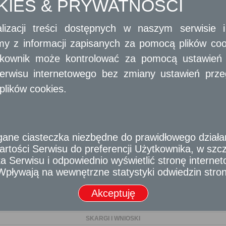
OKIES & PRYWATNOŚCI
DZIAŁALNOŚĆ GOSPODARCZA
lizacji treści dostępnych w naszym serwisie
GEODEZJA I KARTOGRAFIA
amy z informacji zapisanych za pomocą plików co
GEODEZJA I KATASTER
ytkownik może kontrolować za pomocą ustawień sw
erwisu internetowego bez zmiany ustawień przegl
GOSPODARKA NIERUCHOMOŚCIAMI
plików cookies.
KONSERWACJA ZABYTKÓW
OCHRONA ŚRODOWISKA
e ciasteczka niezbędne do prawidłowego działania
OŚWIATA
rtości Serwisu do preferencji Użytkownika, w szcze
PODATKI I OPŁATY LOKALNE
 Serwisu i odpowiednio wyświetlić stronę interne
- Wpływają na wewnętrzne statystyki odwiedzin stro
POLITYKA LOKALOWA
Akceptuję
POLITYKA SPOŁECZNA
SKARGI I WNIOSKI