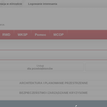
racja w eUrzędzie
Logowanie interesanta
urce.
RWD
WKSP
Pomoc
MCOP
Usługi
dla przedsiębiorców
ARCHITEKTURA I PLANOWANIE PRZESTRZENNE
BEZPIECZEŃSTWO I ZARZĄDZANIE KRYZYSOWE
DROGOWNICTWO