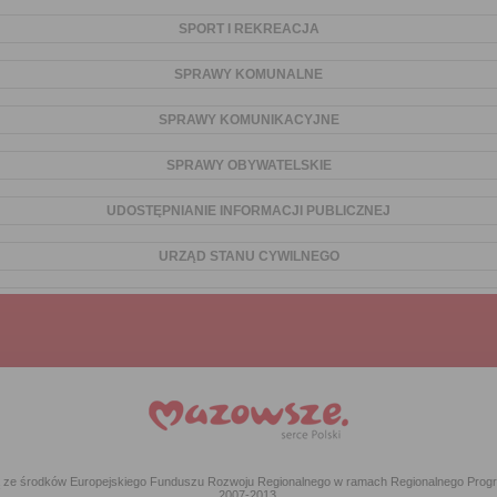
SPORT I REKREACJA
SPRAWY KOMUNALNE
SPRAWY KOMUNIKACYJNE
SPRAWY OBYWATELSKIE
UDOSTĘPNIANIE INFORMACJI PUBLICZNEJ
URZĄD STANU CYWILNEGO
ką ze środków Europejskiego Funduszu Rozwoju Regionalnego w ramach Regionalnego Pr
2007-2013.