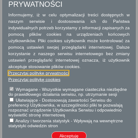
ARCHITEKTURA I PLANOWANIE PRZESTRZENNE
PRYWATNOŚCI
BEZPIECZEŃSTWO I ZARZĄDZANIE KRYZYSOWE
Informujemy, iż w celu optymalizacji treści dostępnych w
naszym serwisie i dostosowania ich do Państwa
DROGOWNICTWO
indywidualnych potrzeb korzystamy z informacji zapisanych za
pomocą plików cookies na urządzeniach końcowych
DZIAŁALNOŚĆ GOSPODARCZA
użytkowników. Pliki cookies użytkownik może kontrolować za
pomocą ustawień swojej przeglądarki internetowej. Dalsze
GEODEZJA I KARTOGRAFIA
korzystanie z naszego serwisu internetowego bez zmiany
ustawień przeglądarki internetowej oznacza, iż użytkownik
GEODEZJA I KATASTER
akceptuje stosowanie plików cookies.
Przeczytaj politykę prywatności
GOSPODARKA NIERUCHOMOŚCIAMI
Przeczytaj politykę cookies
GOSPODARKA WODNO - ŚCIEKOWA
Wymagane - Wszystkie wymagane ciasteczka niezbędne
do prawidłowego działania serwisu, np. utrzymanie sesji
Ułatwiające - Dostosowują zawartości Serwisu do
KONSERWACJA ZABYTKÓW
preferencji Użytkownika, w szczególności pliki te pozwalają
rozpoznać urządzenie Użytkownika Serwisu i odpowiednio
OCHRONA ŚRODOWISKA
wyświetlić stronę internetową
Analizy i tworzenia statystyk - Wpływają na wewnętrzne
statystyki odwiedzin stron
OŚWIATA
Akceptuję