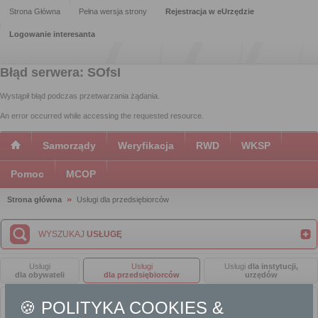
Strona Główna
Pełna wersja strony
Rejestracja w eUrzędzie
Logowanie interesanta
Błąd serwera: SOfsI
Wystąpił błąd podczas przetwarzania żądania.
An error occurred while accessing the requested resource.
Samorządy
Weryfikacja
RWD
WKSP
Pomoc
MCOP
Strona główna
Usługi dla przedsiębiorców
WYSZUKAJ
USŁUGĘ
Usługi
Usługi
Usługi
dla instytucji,
dla obywateli
dla przedsiębiorców
urzędów
🍪 POLITYKA COOKIES &