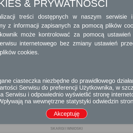
OKIES & PRYWATNOŚCI
DZIAŁALNOŚĆ GOSPODARCZA
lizacji treści dostępnych w naszym serwisie
GEODEZJA I KARTOGRAFIA
amy z informacji zapisanych za pomocą plików co
GEODEZJA I KATASTER
ytkownik może kontrolować za pomocą ustawień sw
erwisu internetowego bez zmiany ustawień przegl
GOSPODARKA NIERUCHOMOŚCIAMI
plików cookies.
GOSPODARKA WODNO - ŚCIEKOWA
KONSERWACJA ZABYTKÓW
e ciasteczka niezbędne do prawidłowego działania
OCHRONA ŚRODOWISKA
rtości Serwisu do preferencji Użytkownika, w szcze
OŚWIATA
 Serwisu i odpowiednio wyświetlić stronę interne
- Wpływają na wewnętrzne statystyki odwiedzin stro
PODATKI I OPŁATY LOKALNE
Akceptuję
POLITYKA LOKALOWA
SKARGI I WNIOSKI