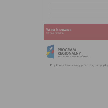
Wrota Mazowsza
Strona mobilna
Projekt współfinansowany przez Unię Europejs