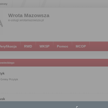
 strony
Wrota Mazowsza
e-uslugi.wrotamazowsza.pl
eryfikacja
RWD
WKSP
Pomoc
MCOP
owieckiego
tyk
 Gminy Przytyk
usk
Miejski w Pułtusku