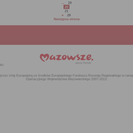
...
19
strona
20
strona
21
strona
29
strona
Następna strona
 przez Unię Europejską ze środków Europejskiego Funduszu Rozwoju Regionalnego w ram
Operacyjnego Województwa Mazowieckiego 2007-2013.