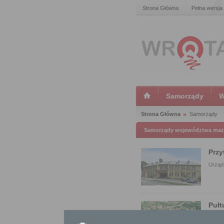
Strona Główna
Pełna wersja
Samorządy
W
Strona Główna
Samorządy
Samorządy województwa maz
Przy
Urząd
Pułt
Urząd 