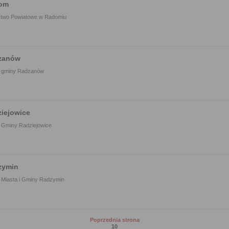
om
stwo Powiatowe w Radomiu
zanów
 gminy Radzanów
iejowice
 Gminy Radziejowice
zymin
 Miasta i Gminy Radzymin
Poprzednia strona
10
strona