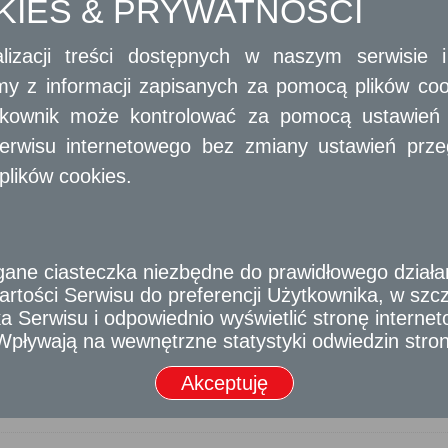
OKIES & PRYWATNOŚCI
lizacji treści dostępnych w naszym serwisie
usk
amy z informacji zapisanych za pomocą plików co
stwo Powiatowe w Pułtusku
ytkownik może kontrolować za pomocą ustawień sw
erwisu internetowego bez zmiany ustawień przegl
plików cookies.
cza Mariańska
 Gminy Puszcza Mariańska
e ciasteczka niezbędne do prawidłowego działania
ąż
rtości Serwisu do preferencji Użytkownika, w szcze
 Gminy Raciąż
 Serwisu i odpowiednio wyświetlić stronę interne
- Wpływają na wewnętrzne statystyki odwiedzin stro
Akceptuję