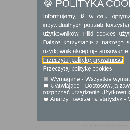
🍪 POLITYKA CO
Informujemy, iż w celu optyma
Pułt
indywidualnych potrzeb korzyst
Staro
użytkowników. Pliki cookies uż
Dalsze korzystanie z naszego s
użytkownik akceptuje stosowanie 
Pusz
Urząd
Przeczytaj politykę prywatności
Przeczytaj politykę cookies
Wymagane - Wszystkie wymagan
Raci
Ułatwiające - Dostosowują zawa
Urząd
rozpoznać urządzenie Użytkownika
Analizy i tworzenia statystyk 
Radom
Opis strony.