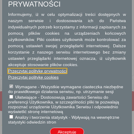
PRYWATNOŚCI
Ustalenie/określenie/korekta zobowiązania podatkowego z tytułu podatku
leśnego od osób fizycznych i prawnych.
Informujemy, iż w celu optymalizacji treści dostępnych w
Ustalenie/określenie/korekta zobowiązania podatkowego z tytułu podatku od
naszym serwisie i dostosowania ich do Państwa
nieruchomości od osób fizycznych i prawnych.
indywidualnych potrzeb korzystamy z informacji zapisanych za
Ustalenie/określenie/korekta zobowiązania podatkowego z tytułu podatku od
pomocą plików cookies na urządzeniach końcowych
środków transportowych od osób fizycznych i prawnych.
użytkowników. Pliki cookies użytkownik może kontrolować za
Ustalenie/określenie/korekta zobowiązania podatkowego z tytułu podatku
pomocą ustawień swojej przeglądarki internetowej. Dalsze
rolnego od osób fizycznych i prawnych.
korzystanie z naszego serwisu internetowego bez zmiany
Uzyskanie ulgi w podatkach i opłatach lokalnych
ustawień przeglądarki internetowej oznacza, iż użytkownik
Wydawanie zaświadczenia w sprawach podatkowych
akceptuje stosowanie plików cookies.
Zwrot podatku akcyzowego zawartego w cenie oleju napędowego
Przeczytaj politykę prywatności
wykorzystywanego do produkcji rolnej
Przeczytaj politykę cookies
Usługi
dla instytucji,
Wymagane - Wszystkie wymagane ciasteczka niezbędne
urzędów
do prawidłowego działania serwisu, np. utrzymanie sesji
Ułatwiające - Dostosowują zawartości Serwisu do
Wrota Mazowsza
Strona Główna
preferencji Użytkownika, w szczególności pliki te pozwalają
Strona mobilna
Pełna wersja strony
rozpoznać urządzenie Użytkownika Serwisu i odpowiednio
wyświetlić stronę internetową
Analizy i tworzenia statystyk - Wpływają na wewnętrzne
statystyki odwiedzin stron
Akceptuję