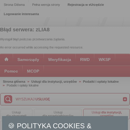
Strona Główna
Pełna wersja strony
Rejestracja w eUrzędzie
Logowanie interesanta
Błąd serwera: zLIA8
Wystąpił błąd podczas przetwarzania żądania.
An error occurred while accessing the requested resource.
Samorządy
Weryfikacja
RWD
WKSP
Pomoc
MCOP
Strona główna
Usługi dla instytucji, urzędów
Podatki i opłaty lokalne
Podatki i opłaty lokalne
WYSZUKAJ
USŁUGĘ
Usługi
Usługi
Usługi
dla instytucji,
dla obywateli
dla przedsiębiorców
urzędów
🍪 POLITYKA COOKIES &