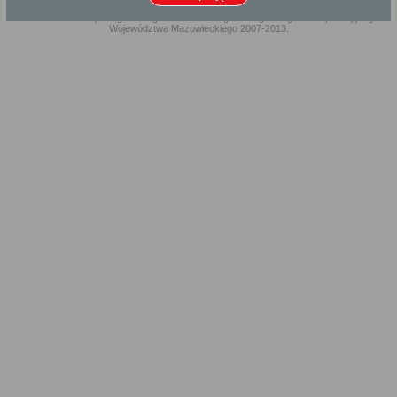
Projekt współfinansowany przez Unię Europejską ze środków Europejskiego
Funduszu Rozwoju Regionalnego w ramach Regionalnego Programu Operacyjnego
Województwa Mazowieckiego 2007-2013.