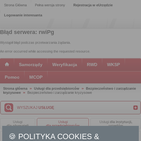
Strona Główna
Pełna wersja strony
Rejestracja w eUrzędzie
Logowanie interesanta
Błąd serwera: rwiPg
Wystąpił błąd podczas przetwarzania żądania.
An error occurred while accessing the requested resource.
Samorządy
Weryfikacja
RWD
WKSP
Pomoc
MCOP
Strona główna
Usługi dla przedsiębiorców
Bezpieczeństwo i zarządzanie
kryzysowe
Bezpieczeństwo i zarządzanie kryzysowe
WYSZUKAJ
USŁUGĘ
Usługi
Usługi
Usługi
dla instytucji,
dla obywateli
dla przedsiębiorców
urzędów
🍪 POLITYKA COOKIES &