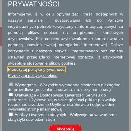
PRYWATNOŚCI
IMPREZY MASOWE I ZGROMADZENIA PUBLICZNE
Informujemy, iż w celu optymalizacji treści dostępnych w
Usługi
naszym serwisie i dostosowania ich do Państwa
dla przedsiębiorców
indywidualnych potrzeb korzystamy z informacji zapisanych za
pomocą plików cookies na urządzeniach końcowych
Wrota Mazowsza
Strona Główna
Strona mobilna
użytkowników. Pliki cookies użytkownik może kontrolować za
Pełna wersja strony
pomocą ustawień swojej przeglądarki internetowej. Dalsze
korzystanie z naszego serwisu internetowego bez zmiany
ustawień przeglądarki internetowej oznacza, iż użytkownik
akceptuje stosowanie plików cookies.
Przeczytaj politykę prywatności
Projekt współfinansowany przez Unię Europejską ze środków Europejskiego
Funduszu Rozwoju Regionalnego w ramach Regionalnego Programu Operacyjnego
Przeczytaj politykę cookies
Województwa Mazowieckiego 2007-2013.
Wymagane - Wszystkie wymagane ciasteczka niezbędne
do prawidłowego działania serwisu, np. utrzymanie sesji
Ułatwiające - Dostosowują zawartości Serwisu do
preferencji Użytkownika, w szczególności pliki te pozwalają
rozpoznać urządzenie Użytkownika Serwisu i odpowiednio
wyświetlić stronę internetową
Analizy i tworzenia statystyk - Wpływają na wewnętrzne
statystyki odwiedzin stron
Akceptuję